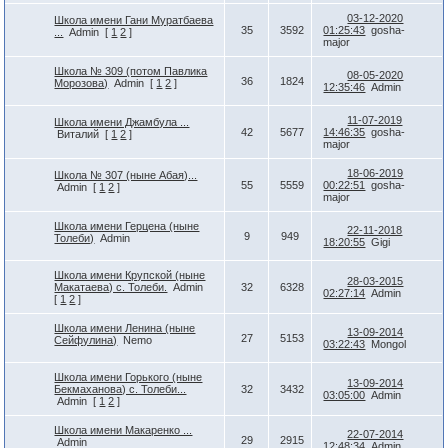
03-12-2020
Школа имени Гани Муратбаева
35
3592
01:25:43
gosha-
...
Admin
[
1
2
]
major
Школа № 309 (потом Павлика
08-05-2020
36
1824
Морозова)
Admin
[
1
2
]
12:35:46
Admin
11-07-2019
Школа имени Джамбула ...
42
5677
14:46:35
gosha-
Виталий
[
1
2
]
major
18-06-2019
Школа № 307 (ныне Абая)...
55
5559
00:22:51
gosha-
Admin
[
1
2
]
major
Школа имени Герцена (ныне
22-11-2018
9
949
Толеби)
Admin
18:20:55
Gigi
Школа имени Крупской (ныне
28-03-2015
Макатаева) с. Толеби.
Admin
32
6328
02:27:14
Admin
[
1
2
]
Школа имени Ленина (ныне
13-09-2014
27
5153
Сейфулина)
Nemo
03:22:43
Mongol
Школа имени Горького (ныне
13-09-2014
Бекмаханова) с. Толеби...
32
3432
03:05:00
Admin
Admin
[
1
2
]
Школа имени Макаренко ...
22-07-2014
29
2915
Admin
12:48:34
Admin