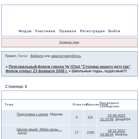
Форум
Участники
Правила
Регистрация
Войти
Активные темы
Привет, Гость!
Войдите
или
зарегистрируйтесь
.
»
Персональный форум города Чу (Chu) "Столица нашего детства"
Форум открыт 23 февраля 2008 г.
»
Школьные годы...чудесные!!!
Страница:
1
Школьные годы...чудесные!!!
Последнее
Тема
Ответов
Просмотров
сообщение
Подготовка к школе
Мариам
23-08-2023
4
116
21:33:49
Денди554
Школа-лицей -Жібек жолы....
18-12-2022
17
2335
Admin
14:38:44
Medrina