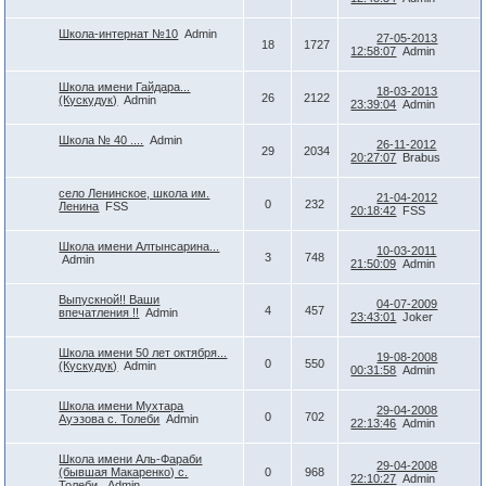
Школа-интернат №10
Admin
27-05-2013
18
1727
12:58:07
Admin
Школа имени Гайдара...
18-03-2013
26
2122
(Кускудук)
Admin
23:39:04
Admin
Школа № 40 ....
Admin
26-11-2012
29
2034
20:27:07
Brabus
село Ленинское, школа им.
21-04-2012
0
232
Ленина
FSS
20:18:42
FSS
Школа имени Алтынсарина...
10-03-2011
3
748
Admin
21:50:09
Admin
Выпускной!! Ваши
04-07-2009
4
457
впечатления !!
Admin
23:43:01
Joker
Школа имени 50 лет октября...
19-08-2008
0
550
(Кускудук)
Admin
00:31:58
Admin
Школа имени Мухтара
29-04-2008
0
702
Ауэзова с. Толеби
Admin
22:13:46
Admin
Школа имени Аль-Фараби
29-04-2008
(бывшая Макаренко) с.
0
968
22:10:27
Admin
Толеби.
Admin