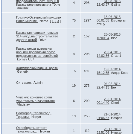
продолжительность жизни в
31-08-2015
4
298
Казахстане превысила 70 лет
12:43:27
Galina
Жантик
13-06-2015
Грузино-Осетинский конфликт.
75
1997
00:01:55
Киллер ап
Ваше мнение.
Nemo
[
1
2
3
]
стену
Казахстан направит свыше
28-05-2015
$14 млрд на строительство
2
152
10:00:54
Bibo
дорог и сетей
Drive
Казахстанцы довольны
новыми правилами ввоза
20-04-2015
4
208
подержанных автомобилей
14:02:56
Стас 1
korney UL7
«Химический парк «Тараз»
19-07-2014
15
4561
Genetik
15:12:55
Алдар Косе
Ситуация.
Admin
04-02-2014
19
273
22:44:13
Бек
Чуйскую коноплю хотят
25-01-2014
уничтожить в Казахстане
6
209
00:14:40
Cheri
Vladislav
Волгоград-Сталинград.
21-01-2014
19
255
Теракты.
Индус
01:06:37
Hospes
Освободить авто от
25-12-2013
1
112
техосмотра...
Нурхан
22:51:06
Нурхан