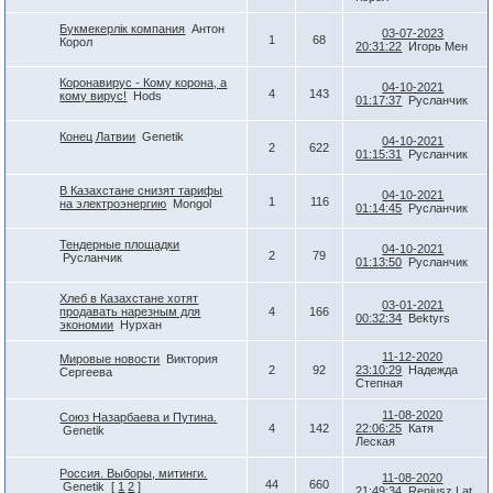
Букмекерлік компания
Антон
03-07-2023
1
68
Корол
20:31:22
Игорь Мен
Коронавирус - Кому корона, а
04-10-2021
4
143
кому вирус!
Hods
01:17:37
Русланчик
Конец Латвии
Genetik
04-10-2021
2
622
01:15:31
Русланчик
В Казахстане снизят тарифы
04-10-2021
1
116
на электроэнергию
Mongol
01:14:45
Русланчик
Тендерные площадки
04-10-2021
2
79
Русланчик
01:13:50
Русланчик
Хлеб в Казахстане хотят
03-01-2021
продавать нарезным для
4
166
00:32:34
Bektyrs
экономии
Нурхан
11-12-2020
Мировые новости
Виктория
2
92
23:10:29
Надежда
Сергеева
Степная
11-08-2020
Союз Назарбаева и Путина.
4
142
22:06:25
Катя
Genetik
Леская
Россия. Выборы, митинги.
11-08-2020
44
660
Genetik
[
1
2
]
21:49:34
Reniusz Lat