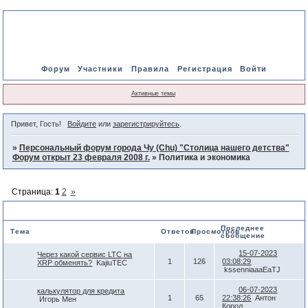
Форум
Участники
Правила
Регистрация
Войти
Активные темы
Привет, Гость!
Войдите
или
зарегистрируйтесь
.
»
Персональный форум города Чу (Chu) "Столица нашего детства"
Форум открыт 23 февраля 2008 г.
»
Политика и экономика
Страница:
1
2
»
Политика и экономика
Последнее
Тема
Ответов
Просмотров
сообщение
15-07-2023
Через какой сервис LTC на
1
126
03:08:29
XRP обменять?
KajiuTEC
kssenniaaaEaTJ
06-07-2023
калькулятор для кредита
1
65
22:38:26
Антон
Игорь Мен
Корол