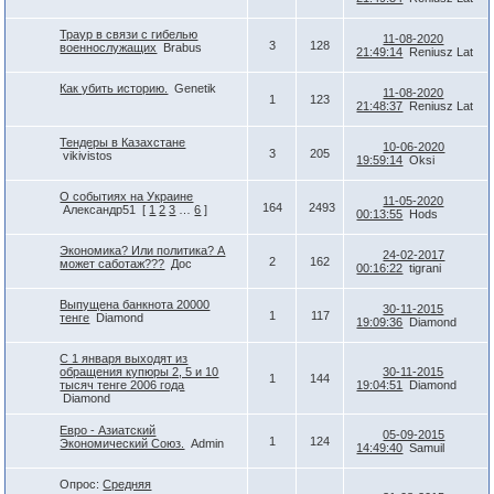
Траур в связи с гибелью
11-08-2020
3
128
военнослужащих
Brabus
21:49:14
Reniusz Lat
Как убить историю.
Genetik
11-08-2020
1
123
21:48:37
Reniusz Lat
Тендеры в Казахстане
10-06-2020
3
205
vikivistos
19:59:14
Oksi
О событиях на Украине
11-05-2020
164
2493
Александр51
[
1
2
3
…
6
]
00:13:55
Hods
Экономика? Или политика? А
24-02-2017
2
162
может саботаж???
Дос
00:16:22
tigrani
Выпущена банкнота 20000
30-11-2015
1
117
тенге
Diamond
19:09:36
Diamond
С 1 января выходят из
обращения купюры 2, 5 и 10
30-11-2015
1
144
тысяч тенге 2006 года
19:04:51
Diamond
Diamond
Евро - Азиатский
05-09-2015
1
124
Экономический Союз.
Admin
14:49:40
Samuil
Опрос:
Средняя