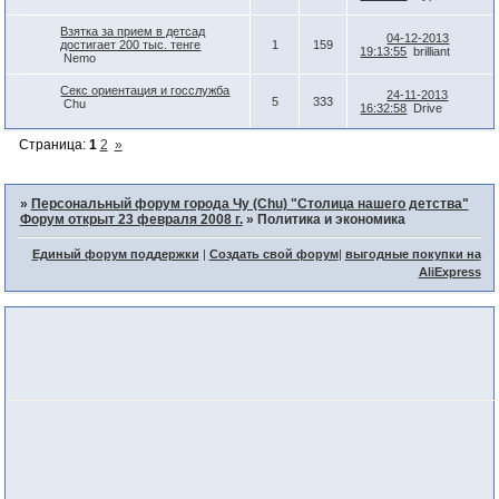
Взятка за прием в детсад
04-12-2013
достигает 200 тыс. тенге
1
159
19:13:55
brilliant
Nemo
Секс ориентация и госслужба
24-11-2013
5
333
Chu
16:32:58
Drive
Страница:
1
2
»
»
Персональный форум города Чу (Chu) "Столица нашего детства"
Форум открыт 23 февраля 2008 г.
»
Политика и экономика
Единый форум поддержки
|
Создать свой форум
|
выгодные покупки на
AliExpress