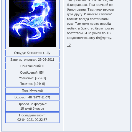
эти времена. Я помню всё, как
было раньше. Там волчьей не
было грызни. Там люди верили
друг другу. И вместо слабого"
толкни" всегда протягивали
руку. Там секс не лез вперёд
любви, и братство было просто
братством. И не учили по ТВ-
вседозволяющему бл@дству.
+2
Откуда:
Казахстан г. Шу
Зарегистрирован
: 26-03-2011
Приглашений:
0
Сообщений:
854
Уважение:
[+72/-1]
Позитив:
[+24/-6]
Пол:
Мужской
Возраст:
48
[1977-11-07]
Провел на форуме:
18 дней 6 часов
Последний визит:
02-04-2021 00:22:57