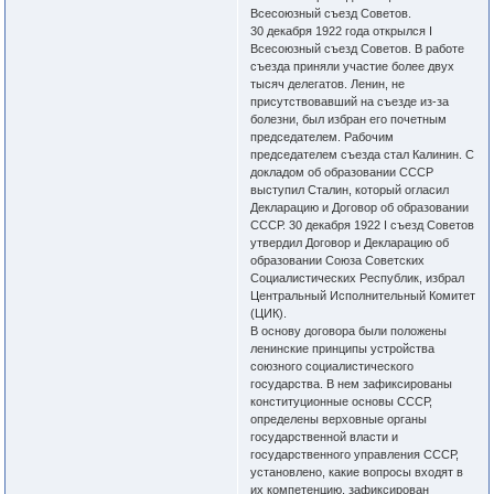
Всесоюзный съезд Советов.
30 декабря 1922 года открылся I
Всесоюзный съезд Советов. В работе
съезда приняли участие более двух
тысяч делегатов. Ленин, не
присутствовавший на съезде из-за
болезни, был избран его почетным
председателем. Рабочим
председателем съезда стал Калинин. С
докладом об образовании СССР
выступил Сталин, который огласил
Декларацию и Договор об образовании
СССР. 30 декабря 1922 I съезд Советов
утвердил Договор и Декларацию об
образовании Союза Советских
Социалистических Республик, избрал
Центральный Исполнительный Комитет
(ЦИК).
В основу договора были положены
ленинские принципы устройства
союзного социалистического
государства. В нем зафиксированы
конституционные основы СССР,
определены верховные органы
государственной власти и
государственного управления СССР,
установлено, какие вопросы входят в
их компетенцию, зафиксирован