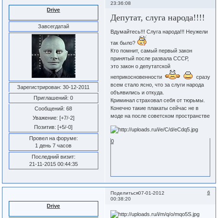
23:36:08
Drive
Депутат, слуга народа!!!!
Завсегдатай
Вдумайтесь!!! Слуга народа!!! Неужели
так было?
Кто помнит, самый первый закон
принятый после развала СССР,
это закон о депутатской
неприкосновенности
сразу
всем стало ясно, что за слуги народа
Зарегистрирован
: 30-12-2011
объявились и откуда.
Приглашений:
0
Криминал страховал себя от тюрьмы.
Конечно такие плакаты сейчас не в
Сообщений:
68
моде на после советском пространстве
Уважение:
[+7/-2]
Позитив:
[+5/-0]
Провел на форуме:
0
1 день 7 часов
Последний визит:
21-11-2015 00:44:35
6
Поделиться
07-01-2012
00:38:20
Drive