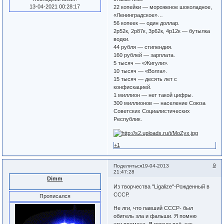
13-04-2021 00:28:17
22 копейки — мороженое шоколадное,
«Ленинградское»…
56 копеек — один доллар.
2р52к, 2р87к, 3р62к, 4р12к — бутылка
водки.
44 рубля — стипендия.
160 рублей — зарплата.
5 тысяч — «Жигули».
10 тысяч — «Волга».
15 тысяч — десять лет с
конфискацией.
1 миллион — нет такой цифры.
300 миллионов — население Союза
Советских Социалистических
Республик.
+1
9
Поделиться
19-04-2013
21:47:28
Dimm
Из творчества "Ligalize"-Рожденный в
СССР.
Прописался
Не лги, что павший СССР- был
обитель зла и фальши. Я помню