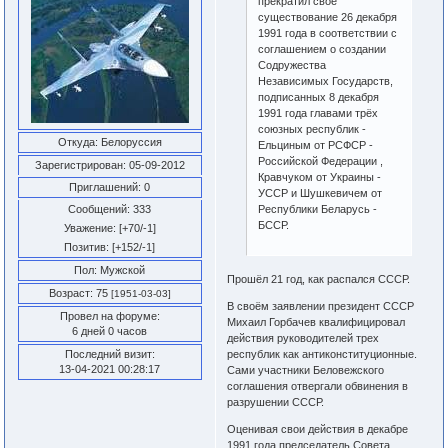
прекратил своё
существование 26 декабря
1991 года в соответствии с
соглашением о создании
Содружества
Независимых Государств,
подписанных 8 декабря
1991 года главами трёх
союзных республик -
Откуда:
Белоруссия
Ельциным от РСФСР -
Российской Федерации ,
Зарегистрирован
: 05-09-2012
Кравчуком от Украины -
Приглашений:
0
УССР и Шушкевичем от
Республики Беларусь -
Сообщений:
333
БССР.
Уважение:
[+70/-1]
Позитив:
[+152/-1]
Пол:
Мужской
Прошёл 21 год, как распался СССР.
Возраст:
75
[1951-03-03]
В своём заявлении президент СССР
Провел на форуме:
Михаил Горбачев квалифицировал
6 дней 0 часов
действия руководителей трех
республик как антиконституционные.
Последний визит:
13-04-2021 00:28:17
Сами участники Беловежского
соглашения отвергали обвинения в
разрушении СССР.
Оценивая свои действия в декабре
1991 года,председатель Совета