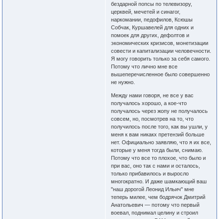
бездарной попсы по телевизору,
церквей, мечетей и синагог,
наркомании, педофилов, Ксюшы
Собчак, Куршавелей для одних и
помоек для других, дефолтов и
экономических кризисов, монетизации
совести и капитализации человечности.
Я могу говорить только за себя самого.
Потому что лично мне все
вышеперечисленное было совершенно
не нужно.
Между нами говоря, не все у вас
получалось хорошо, а кое-что
получалось через жопу не получалось
совсем, но, посмотрев на то, что
получилось после того, как вы ушли, у
меня к вам никакх претензий больше
нет. Официально заявляю, что я их все,
которые у меня тогда были, снимаю.
Потому что все то плохое, что было и
при вас, оно так с нами и осталось,
только прибавилось и выросло
многократно. И даже шамкающий ваш
"наш дорогой Леонид Ильич" мне
теперь милее, чем бодрячок Дмитрий
Анатольевич — потому что первый
воевал, поднимал целину и строил