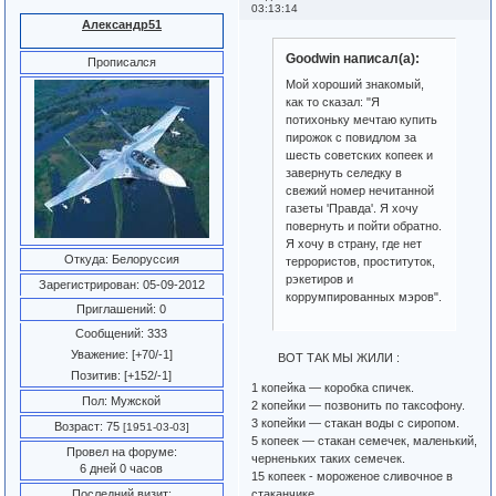
03:13:14
Александр51
Goodwin написал(а):
Прописался
Мой хороший знакомый,
как то сказал: "Я
потихоньку мечтаю купить
пирожок с повидлом за
шесть советских копеек и
завернуть селедку в
свежий номер нечитанной
газеты 'Правда'. Я хочу
повернуть и пойти обратно.
Я хочу в страну, где нет
Откуда:
Белоруссия
террористов, проституток,
рэкетиров и
Зарегистрирован
: 05-09-2012
коррумпированных мэров".
Приглашений:
0
Сообщений:
333
Уважение:
[+70/-1]
ВОТ ТАК МЫ ЖИЛИ :
Позитив:
[+152/-1]
1 копейка — коробка спичек.
Пол:
Мужской
2 копейки — позвонить по таксофону.
3 копейки — стакан воды с сиропом.
Возраст:
75
[1951-03-03]
5 копеек — стакан семечек, маленький,
Провел на форуме:
черненьких таких семечек.
6 дней 0 часов
15 копеек - мороженое сливочное в
стаканчике.
Последний визит: