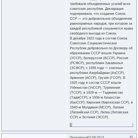
требовали объединенных усилий всех
советских республик. Декларация
подчеркивала, что создание Союза
ССР — это добровольное объединение
равноправных народов, при котором за
каждой республикой сохраняется право
свободного выхода из Союза.
В декабре 1922 года в состав Союза
Советских Социалистических
Республик добровольно по Договору об
образовании СССР вошли Украина
(УССР), Белоруссия (БССР), Россия
(РСФСР), республики Закавказья
(ЗСФСР); с 1936 года — союзные
республики Азербайджан (АзССР),
Армения (АССР), Грузия (ГССР). В
1925 году в состав СССР вошли
Узбекистан (УзССР), Туркмения
(ТССР), в 1929-м — Таджикистан
(ТаджССР), в 1936-м Казахстан
(КазССР), Киргизия (Киргизская ССР), в
1940-м Молдавия (МССР), Латвия
(Латвийская ССР), Литва (Литовская
ССР) и Эстония (ЭССР).
0
12
Поделиться
07-08-2013