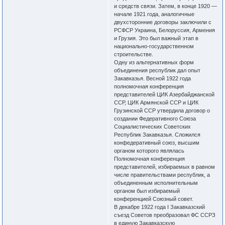
и средств связи. Затем, в конце 1920 —
начале 1921 года, аналогичные
двухсторонние договоры заключили с
РСФСР Украина, Белоруссия, Армения
и Грузия. Это был важный этап в
национально-государственном
строительстве.
Одну из альтернативных форм
объединения республик дал опыт
Закавказья. Весной 1922 года
полномочная конференция
представителей ЦИК Азербайджанской
ССР, ЦИК Армянской ССР и ЦИК
Грузинской ССР утвердила договор о
создании Федеративного Союза
Социалистических Советских
Республик Закавказья. Сложился
конфедеративный союз, высшим
органом которого являлась
Полномочная конференция
представителей, избираемых в равном
числе правительствами республик, а
объединенным исполнительным
органом был избираемый
конференцией Союзный совет.
В декабре 1922 года I Закавказский
съезд Советов преобразовал ФС ССРЗ
в единую Закавказскую