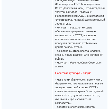
- мощные индустриальные гиганты
(Красноярская ГЭС, Беломорский и
Волго-Донской каналы, Сталинградский
тракторный завод, 'Уралмаш',
Нововоронежская АЭС, Ленинградская
'Электросила', Минскай автомобильный
завод и т.д.);
- колхозы и совхозы, которые
обеспечили продовольственную
независимость СССР, поставляя
населению экологически чистые
продукты питания по стабильным
ценам по всей стране;
- рекордно быстрое восстановление
страны после Великой Отечественной
войны;
- могучая и боеспособная Советская
армия.
Советская культура и спорт:
- мы в кратчайшие сроки покончили с
безграмотностью населения в первые
же годы советской власти. СССР -
самая читаемая страна. У нас лучший
в мире балет, лучший в мире театр,
лучшие в мире музыканты и
композиторы;
- советские спортсмены всегда