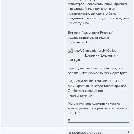
министров Белоруссии Кебич признал,
что «тогда были сомнения в их
правильности: де-юре это было
предательство, потому что мы предали
Конституцию».
Вот они -"изменники Родины",
подписавшие Беловежские
соглашения!
Кравчук - Шушкевич -
ЕЛЬЦИН
При подписывании соглашения, они
боялись, что сейчас их всех арестуют.
Но, к сожалению, главком ВС СССР -
М.С.Горбачёв не отдал такого приказа.
Он боялся возможного
«кровопролития».
Мог ли он предположить - сколько
крови прольётся в результате распада
СССР ?
0
8
Поделиться
02-04-2013