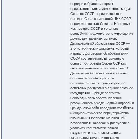
порядок избрания и нормы
представительства делегатов съезда
Советов СССР, порядок созыва
съездов Советов и сессий ЦИК СССР,
определен состав Советов Народных
Комиссаров СССР и союзных
республик, предусмотрено учреждение
других центральных органов.
Декларация об образовании СССР —
это исторический документ, который
наряду с Договором об образовании
СССР составил конституционную
основу построения Союза ССР как
многонационального государства. В
Декларации были указаны причины,
вызвавшие необходимость
объединения всех существующих
советских республик в единое союзное
государство. Прежде всего это
необходимость восстановления
разрушенного в ходе Первой мировой и
Гражданской войн народного хозяйства
и социалистическое переустройство
экономики. Обеспечение внешней
безопасности советских республик в
условиях капиталистического
окружения и тем самым защита
завоеваний трудящихся также