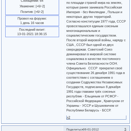
Сообщений:
64
по площади страной мира на землях,
Уважение:
[+6/-2]
которые ранее занимала Российская
Позитив:
[+6/-2]
Империя - без Финляндии , Польши и
некоторых других территорий.
Провел на форуме:
Согласно конституции 1977 года, СССР
1 день 16 часов
провозглашался единым союзным
Последний визит:
многонациональным и
13-01-2021 18:36:15
социалистическим государством.
После второй мировой войны, наряду с
США , СССР был одной из двух
сверхдержав. Советский Союз
доминировал в мировой системе
социализма в качестве постоянного
члена Совета Безопасности ООН.
Официально СССР прекратил своё
существование 26 декабря 1991 года в
соответствии с соглашением о
создании Содружества Независимых
Государств, подписанных 8 декабря
1991 года главами трёх союзных
республик - Ельциным от РСФСР -
Российской Федерации , Кравчуком от
Украины - УССР и Шушкевичем от
Республики Беларусь - БССР.
+2
5
Поделиться
06-01-2012