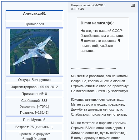
10
Поделиться
20-04-2013
03:07:45
Александр51
Dimm написал(а):
Прописался
Не лги, что павший СССР-
былобитель зла и фальши.
Я помню эти времена. Я
помню всё, какбыло
раньше...
................................................
Мы честно работали, зла не копили
Откуда:
Белоруссия
Искренне, крепко и нежно любили.
Строили счастье своё по-простому:
Зарегистрирован
: 05-09-2012
Не поклонялись «тельцу золотому»
Приглашений:
0
Юноши, девушки семидесятых…
Сообщений:
333
Мы не судили о людях предвзято:
Уважение:
[+70/-1]
Дружбу за доллары не покупали,
Позитив:
[+152/-1]
Слабостям, прихотям не потакали.
Пол:
Мужской
Мы не мечтали о царских хоромах:
Возраст:
75
[1951-03-03]
Строили БАМ и свои космодромы…
Жили по совести, пусть небогато, -
Провел на форуме:
В силу народную верили свято.
6 дней 0 часов