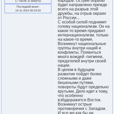
народов. Острие борьбы
17 часов 32 минуты
будет направлено прежде
Последний визит:
всего на разрыв этой
14-11-2014 00:24:03
дружбы, на отрыв окраин
от России...
С особой силой поднимет
голову национализм. Он на
какое-то время придавит
интернационализм, только
на какое-то время.
Возникнут национальные
группы внутри наций и
конфликты. Появиться
много вождей -пигмеев,
предателей внутри своей
нации.
В целом в будущем
развитие пойдет более
сложными и даже
бешеными путями,
повороты будут предельно
крутыми. Дело идет к тому,
что особенно
взбудоражится Восток.
Возникнут острые
противоречия с Западом.
И все же как бы ни