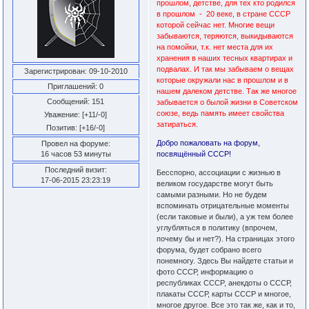
прошлом, детстве, для тех кто родился
в прошлом - 20 веке, в стране СССР
которой сейчас нет. Многие вещи
забываются, теряются, выкидываются
на помойки, т.к. нет места для их
хранения в наших тесных квартирах и
подвалах. И так мы забываем о вещах
Зарегистрирован
: 09-10-2010
которые окружали нас в прошлом и в
Приглашений:
0
нашем далеком детстве. Так же многое
Сообщений:
151
забывается о былой жизни в Советском
союзе, ведь память имеет свойства
Уважение:
[+11/-0]
затираться.
Позитив:
[+16/-0]
Добро пожаловать на форум,
Провел на форуме:
16 часов 53 минуты
посвящённый СССР!
Последний визит:
Бесспорно, ассоциации с жизнью в
17-06-2015 23:23:19
великом государстве могут быть
самыми разными. Но не будем
вспоминать отрицательные моменты
(если таковые и были), а уж тем более
углубляться в политику (впрочем,
почему бы и нет?). На страницах этого
форума, будет собрано всего
понемногу. Здесь Вы найдете статьи и
фото СССР, информацию о
республиках CCCP, анекдоты о СССР,
плакаты СССР, карты СССР и многое,
многое другое. Все это так же, как и то,