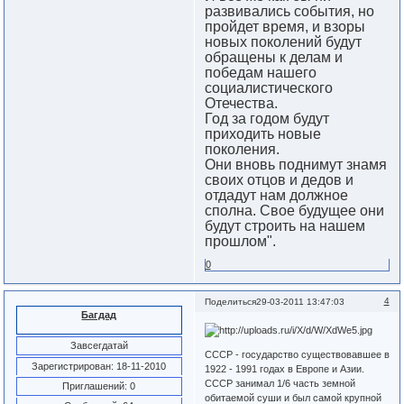
развивались события, но
пройдет время, и взоры
новых поколений будут
обращены к делам и
победам нашего
социалистического
Отечества.
Год за годом будут
приходить новые
поколения.
Они вновь поднимут знамя
своих отцов и дедов и
отдадут нам должное
сполна. Свое будущее они
будут строить на нашем
прошлом".
0
4
Поделиться
29-03-2011 13:47:03
Багдад
Завсегдатай
СССР - государство существовавшее в
Зарегистрирован
: 18-11-2010
1922 - 1991 годах в Европе и Азии.
СССР занимал 1/6 часть земной
Приглашений:
0
обитаемой суши и был самой крупной