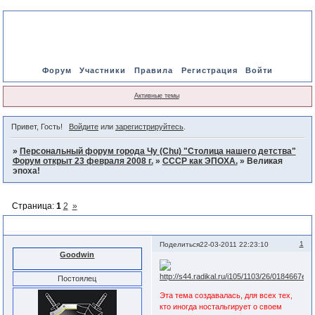
Форум
Участники
Правила
Регистрация
Войти
Активные темы
Привет, Гость!
Войдите
или
зарегистрируйтесь
.
»
Персональный форум города Чу (Chu) "Столица нашего детства"
Форум открыт 23 февраля 2008 г.
»
СССР как ЭПОХА.
»
Великая
эпоха!
Страница:
1
2
»
Великая эпоха!
1
Поделиться
22-03-2011 22:23:10
Goodwin
Постоялец
Эта тема создавалась, для всех тех,
кто иногда ностальгирует о своем