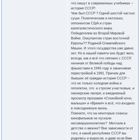
что пишут в современных учебниках –
история СССР!
Чем был СССР ? Одной шестой частью
суши. Политическим и нетолько,
оппонентом США и стран
капиталистического мира.
Победителем во Второй Мировой
Войне. Оккупантом стран восточной
Европы?? Родиной Олимпийского
Мишки. И этого государства уже давно
нет. Но в нашей памяти оно будет жить
всегда, как и всё что связано с СССР,
начиная от Великой победы над
фашистами в 1945 году и заканчивая
перестройкой в 1991. Причем для
бывших её граждан история СССР –
это не только холодная война и
пятилетки, это и строгие участковые, и
пионерские лагеря, и ежедневный
просмотр программ «Спокойной ночи,
малыши» и «Время» и всё, что входило
в повседневную жизнь.
Помните, что на некоторые сеансы
кинофильмов не пускали
несовершеннолетних? Мечтали в
детстве о жвачке? Вне зависимости от
того, в какой республике СССР вы
родились и выросли, и даже если Вам