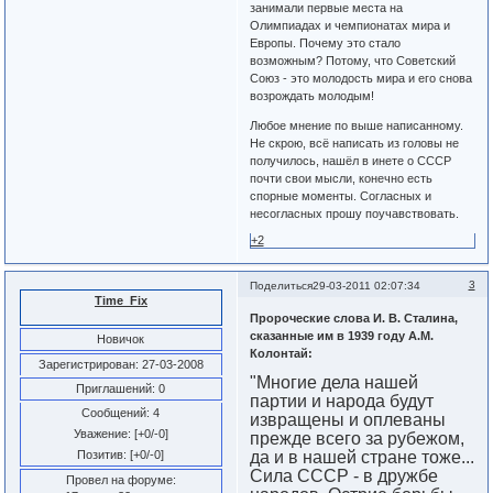
занимали первые места на
Олимпиадах и чемпионатах мира и
Европы. Почему это стало
возможным? Потому, что Советский
Союз - это молодость мира и его снова
возрождать молодым!
Любое мнение по выше написанному.
Не скрою, всё написать из головы не
получилось, нашёл в инете о СССР
почти свои мысли, конечно есть
спорные моменты. Согласных и
несогласных прошу поучавствовать.
+2
3
Поделиться
29-03-2011 02:07:34
Time_Fix
Пророческие слова И. В. Сталина,
сказанные им в 1939 году А.М.
Новичок
Колонтай:
Зарегистрирован
: 27-03-2008
"Многие дела нашей
Приглашений:
0
партии и народа будут
Сообщений:
4
извращены и оплеваны
Уважение:
[+0/-0]
прежде всего за рубежом,
Позитив:
[+0/-0]
да и в нашей стране тоже...
Сила СССР - в дружбе
Провел на форуме: