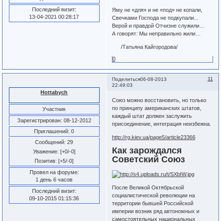
Последний визит:
Яму не «для» и не «под» не копали,
13-04-2021 00:28:17
Свечками Господа не подкупали...
Верой и правдой Отчизне служили…
А говорят: Мы неправильно жили…
/Татьяна Кайгородова/
0
11
Поделиться
06-08-2013
22:49:03
Hottabych
Союз можно восстановить, но только
по принципу американских штатов,
Участник
каждый штат должен заслужить
Зарегистрирован
: 08-12-2012
присоединение, интеграция неизбежна.
Приглашений:
0
http://rg.kiev.ua/page5/article23366
Сообщений:
29
Как зарождался
Уважение:
[+0/-0]
Советский Союз
Позитив:
[+5/-0]
Провел на форуме:
1 день 6 часов
После Великой Октябрьской
Последний визит:
социалистической революции на
09-10-2015 01:15:36
территории бывшей Российской
империи возник ряд автономных и
самостоятельных национальных