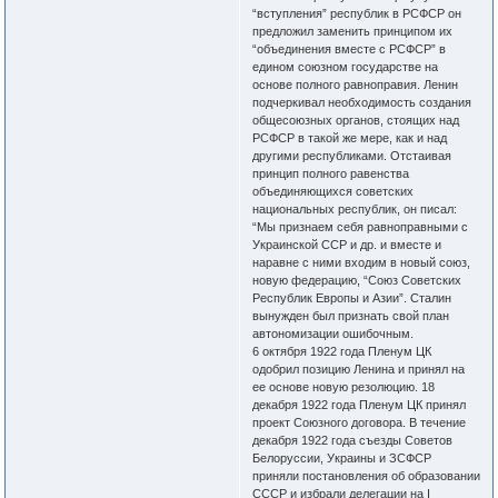
“вступления” республик в РСФСР он
предложил заменить принципом их
“объединения вместе с РСФСР” в
едином союзном государстве на
основе полного равноправия. Ленин
подчеркивал необходимость создания
общесоюзных органов, стоящих над
РСФСР в такой же мере, как и над
другими республиками. Отстаивая
принцип полного равенства
объединяющихся советских
национальных республик, он писал:
“Мы признаем себя равноправными с
Украинской ССР и др. и вместе и
наравне с ними входим в новый союз,
новую федерацию, “Союз Советских
Республик Европы и Азии”. Сталин
вынужден был признать свой план
автономизации ошибочным.
6 октября 1922 года Пленум ЦК
одобрил позицию Ленина и принял на
ее основе новую резолюцию. 18
декабря 1922 года Пленум ЦК принял
проект Союзного договора. В течение
декабря 1922 года съезды Советов
Белоруссии, Украины и ЗСФСР
приняли постановления об образовании
СССР и избрали делегации на I