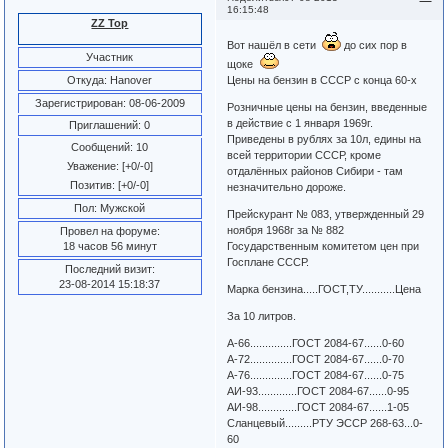
16:15:48
ZZ Top
Вот нашёл в сети
до сих пор в
Участник
щоке
Цены на бензин в СССР с конца 60-х
Откуда:
Hanover
Зарегистрирован
: 08-06-2009
Розничные цены на бензин, введенные
в действие с 1 января 1969г.
Приглашений:
0
Приведены в рублях за 10л, едины на
Сообщений:
10
всей территории СССР, кроме
Уважение:
[+0/-0]
отдалённых районов Сибири - там
Позитив:
[+0/-0]
незначительно дороже.
Пол:
Мужской
Прейскурант № 083, утвержденный 29
ноября 1968г за № 882
Провел на форуме:
Государственным комитетом цен при
18 часов 56 минут
Госплане СССР.
Последний визит:
23-08-2014 15:18:37
Марка бензина.....ГОСТ,ТУ...........Цена
За 10 литров.
А-66..............ГОСТ 2084-67......0-60
А-72..............ГОСТ 2084-67......0-70
А-76..............ГОСТ 2084-67......0-75
АИ-93.............ГОСТ 2084-67......0-95
АИ-98.............ГОСТ 2084-67......1-05
Сланцевый.........РТУ ЭССР 268-63...0-
60