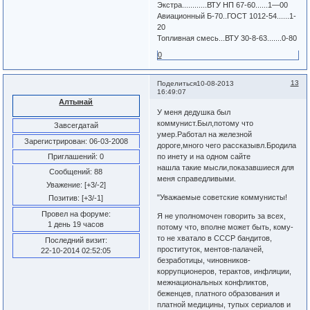
Экстра............ВТУ НП 67-60......1—00
Авиационный Б-70..ГОСТ 1012-54......1-
20
Топливная смесь...ВТУ 30-8-63.......0-80
0
13
Поделиться
10-08-2013
16:49:07
Алтынай
У меня дедушка был
коммунист.Был,потому что
Завсегдатай
умер.Работал на железной
Зарегистрирован
: 06-03-2008
дороге,много чего рассказывл.Бродила
Приглашений:
0
по инету и на одном сайте
нашла такие мысли,показавшиеся для
Сообщений:
88
меня справедливыми.
Уважение:
[+3/-2]
"Уважаемые советские коммунисты!
Позитив:
[+3/-1]
Провел на форуме:
Я не уполномочен говорить за всех,
1 день 19 часов
потому что, вполне может быть, кому-
то не хватало в СССР бандитов,
Последний визит:
проституток, ментов-палачей,
22-10-2014 02:52:05
безработицы, чиновников-
коррупционеров, терактов, инфляции,
межнациональных конфликтов,
беженцев, платного образования и
платной медицины, тупых сериалов и