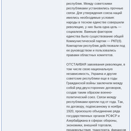
республик. Между советскими
республиками установились прочные
связи. Для утверждения союза наций
имелись необходимые условия:
народы в тесном единстве совершили
революцию, у них была одна цель —
социализм. Важным фактором
единства было существование общей
Коммунистической партии — РКП(б).
Компартии республик действовали под
ее руководством и пользовались
правами областных комитетов.
ОТСТАИВАЯ завоевания революции, в
том числе свою национальную
независимость, Украина и другие
советские республики еще в годы
Гражданской войны заключили между
собой ряд двухсторонних договоров,
создав таким образом военно-
политический союз. Связи между
республиками крепли год от года. Так,
по договору, подписанному в ноябре
1920, произошло объединение ряда
государственных органов РСФСР и
Азербайджана в сферах обороны,
экономики, внешней торговли,
продовольствия, транспорта, финансов