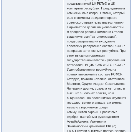
представителей ЦК РКП(б) и ЦК
компартий республик. Председателем
комиссии был избран Сталин, который
еще с момента создания первого
советского правительства возглавлял
Наркомат по делам национальностей.
В процессе работы комиссии Сталин
выдвинул план “автономизации”,
предусматривавший вхождение
советских республик в состав РСФСР
на правах автономных республик. При
этом высшими органами
государственной власти и управления
оставались ВЦИК, СНК и СТО РСФСР.
Идея объединения республик на
правах автономий в составе РСФСР,
которую, помимо Сталина, отстаивали
Молотов, Орджоникидзе, Сокольников,
Чичерин и другие, созрела не только в
высших эшелонах власти, но и
выдвигалась на более низких ступенях
государственного аппарата и имела
немало сторонников среди
коммунистов окраин. Проект был
одобрен партийным руководством
Азербайджана, Армении и
Закавказским крайкомом РКП(б).
ЦК КП Грузии выступил против, заявив,