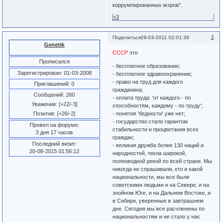
коррумпированных мэров".
+3
2
Поделиться
29-03-2011 02:01:38
Genetik
СССР
это
Прописался
- бесплатное образование;
Зарегистрирован
: 01-03-2008
- бесплатное здравоохранение;
- право на труд для каждого
Приглашений:
0
гражданина;
Сообщений:
260
- оплата труда: 'от каждого - по
Уважение:
[+22/-3]
способностям, каждому - по труду';
- понятия 'бедности' уже нет;
Позитив:
[+26/-2]
- государство стало гарантом
Провел на форуме:
стабильности и процветания всех
3 дня 17 часов
граждан;
Последний визит:
- великая дружба более 130 наций и
20-08-2015 01:56:12
народностей, текла широкой,
полноводной рекой по всей стране. Мы
никогда не спрашивали, кто и какой
национальности, мы все были
советскими людьми и на Севере, и на
знойном Юге, и на Дальнем Востоке, и
в Сибири, уверенные в завтрашнем
дне. Сегодня мы все расчленены по
национальностям и не стало у нас