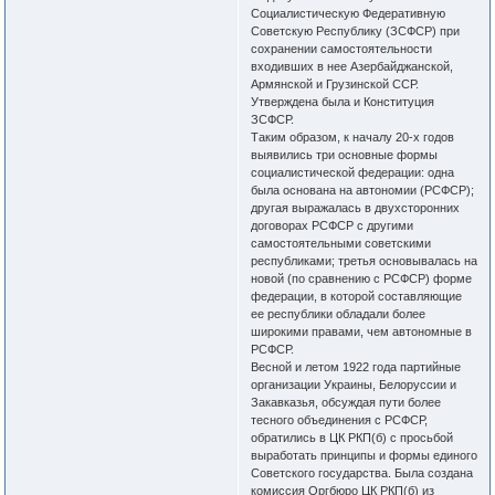
Социалистическую Федеративную
Советскую Республику (ЗСФСР) при
сохранении самостоятельности
входивших в нее Азербайджанской,
Армянской и Грузинской ССР.
Утверждена была и Конституция
ЗСФСР.
Таким образом, к началу 20-х годов
выявились три основные формы
социалистической федерации: одна
была основана на автономии (РСФСР);
другая выражалась в двухсторонних
договорах РСФСР с другими
самостоятельными советскими
республиками; третья основывалась на
новой (по сравнению с РСФСР) форме
федерации, в которой составляющие
ее республики обладали более
широкими правами, чем автономные в
РСФСР.
Весной и летом 1922 года партийные
организации Украины, Белоруссии и
Закавказья, обсуждая пути более
тесного объединения с РСФСР,
обратились в ЦК РКП(б) с просьбой
выработать принципы и формы единого
Советского государства. Была создана
комиссия Оргбюро ЦК РКП(б) из