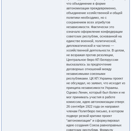
что объединение в форме
автономизации преждевременно,
объединение хозяйственной и общей
политики необходимо, но с
сохранением всех атрибутов
независимости. Фактически это
означало оформление конфедерации
советских республик, основанной на
единстве военной, политической,
дипломатической и частично —
хозяйственной деятельности. В целом,
не возражая против резолюции,
Центральное бюро КП Белоруссии
высказалось за предпочтение
договорных отношений между
независимыми союзными
республиками. ЦК КП Украины проект
не обсуждал, но заявил, что исходит из
принципа независимости Украины.
Однако Ленин, который был болен и не
мог принимать участия в работе
комиссии, идею автономизации отверг.
26 сентября 1922 года он направил
членам Политбюро письмо, в котором
подверг резкой критике проект
“автономизации” и сформулировал
идею создания Союза равноправных
советских республик. Формулу