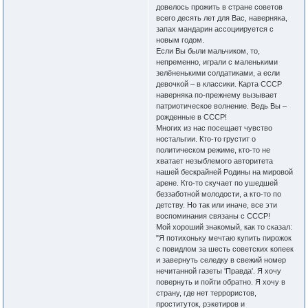
довелось прожить в стране советов
всего десять лет для Вас, наверняка,
запах мандарин ассоциируется с
новым годом.
Если Вы были мальчиком, то,
непременно, играли с маленькими
зелёненькими солдатиками, а если
девочкой – в классики. Карта СССР
наверняка по-прежнему вызывает
патриотическое волнение. Ведь Вы –
рожденные в СССР!
Многих из нас посещает чувство
ностальгии. Кто-то грустит о
политическом режиме, кто-то не
хватает незыблемого авторитета
нашей бескрайней Родины на мировой
арене. Кто-то скучает по ушедшей
беззаботной молодости, а кто-то по
детству. Но так или иначе, все эти
воспоминания связаны с СССР!
Мой хороший знакомый, как то сказал:
"Я потихоньку мечтаю купить пирожок
с повидлом за шесть советских копеек
и завернуть селедку в свежий номер
нечитанной газеты 'Правда'. Я хочу
повернуть и пойти обратно. Я хочу в
страну, где нет террористов,
проституток, рэкетиров и