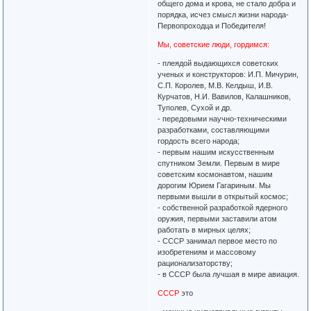
общего дома и крова, не стало добра и
порядка, исчез смысл жизни народа-
Первопроходца и Победителя!
Мы, советские люди, гордимся:
- плеядой выдающихся советских
ученых и конструкторов: И.П. Мичурин,
С.П. Королев, М.В. Келдыш, И.В.
Курчатов, Н.И. Вавилов, Калашников,
Туполев, Сухой и др.
- передовыми научно-техническими
разработками, составляющими
гордость всего народа;
- первым нашим искусственным
спутником Земли. Первым в мире
советским космонавтом, нашим
дорогим Юрием Гагариным. Мы
первыми вышли в открытый космос;
- собственной разработкой ядерного
оружия, первыми заставили атом
работать в мирных целях;
- СССР занимал первое место по
изобретениям и массовому
рационализаторству;
- в СССР была лучшая в мире авиация.
СССР
это