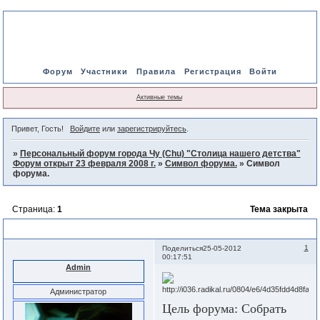
Форум
Участники
Правила
Регистрация
Войти
Активные темы
Привет, Гость!
Войдите
или
зарегистрируйтесь
.
»
Персональный форум города Чу (Chu) "Столица нашего детства"
Форум открыт 23 февраля 2008 г.
»
Символ форума.
»
Символ
форума.
Страница:
1
Тема закрыта
Символ форума.
1
Поделиться
25-05-2012
00:17:51
Admin
Администратор
Цель форума: Собрать