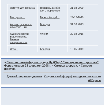
Логотип для форума
Графика, дизайн,
21-02-2009
фототворчество.
Мотодром ...
Мужской клуб ...
24-12-2020
4u-town, как место
Беседка
31-10-2013
действия... )))
Одноклассники.
Флейм
29-02-2016
Ваше мнение.
Мнение
специалистов.
Лето...
Беседка
16-05-2019
»
Персональный форум города Чу (Chu) "Столица нашего детства"
Форум открыт 23 февраля 2008 г.
»
Символ форума.
»
Символ
форума.
Единый форум поддержки
|
Создать свой форум
|
выгодные покупки на
AliExpress