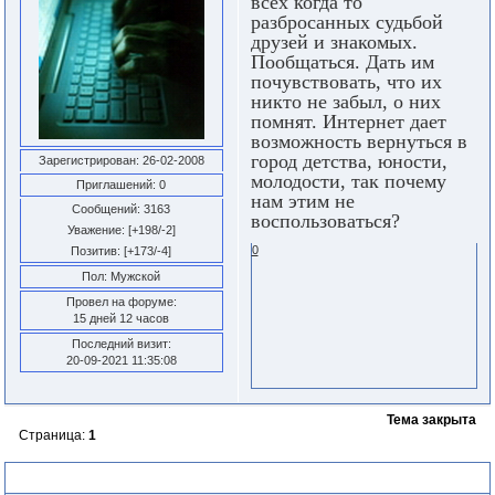
всех когда то
разбросанных судьбой
друзей и знакомых.
Пообщаться. Дать им
почувствовать, что их
никто не забыл, о них
помнят. Интернет дает
возможность вернуться в
город детства, юности,
Зарегистрирован
: 26-02-2008
молодости, так почему
Приглашений:
0
нам этим не
Сообщений:
3163
воспользоваться?
Уважение:
[+198/-2]
0
Позитив:
[+173/-4]
Пол:
Мужской
Провел на форуме:
15 дней 12 часов
Последний визит:
20-09-2021 11:35:08
Тема закрыта
Страница:
1
Похожие темы