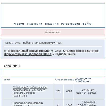
Форум
Участники
Правила
Регистрация
Войти
Активные темы
Привет, Гость!
Войдите
или
зарегистрируйтесь
.
»
Персональный форум города Чу (Chu) "Столица нашего детства"
Форум открыт 23 февраля 2008 г.
»
Радиовещание
Страница:
1
Радиовещание
Последнее
Тема
Ответов
Просмотров
сообщение
"Свободное" (любительское)
радиовещание, или просто
27-05-2020
231
6365
нелегалы.
Hospes
01:57:14
Багдад
[
1
2
3
…
8
]
15-10-2019
Радиолюбители (легалы)
41
1840
16:56:01
gosha-
Hospes
[
1
2
]