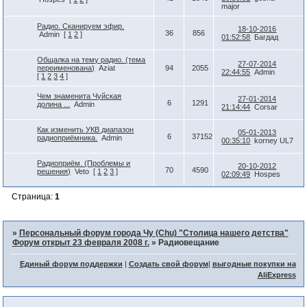
major
Радио. Сканируем эфир.
18-10-2016
36
856
Admin
[
1
2
]
01:52:58
Багдад
Общалка на тему радио. (тема
27-07-2014
переименована)
Aziat
94
2055
22:44:55
Admin
[
1
2
3
4
]
Чем знаменита Чуйская
27-01-2014
6
1291
долина ...
Admin
21:14:44
Corsar
Как изменить УКВ диапазон
05-01-2013
6
37152
радиоприёмника.
Admin
00:35:10
korney UL7
Радиоприём. (Проблемы и
20-10-2012
70
4590
решения)
Veto
[
1
2
3
]
02:09:49
Hospes
Страница:
1
»
Персональный форум города Чу (Chu) "Столица нашего детства"
Форум открыт 23 февраля 2008 г.
»
Радиовещание
Единый форум поддержки
|
Создать свой форум
|
выгодные покупки на
AliExpress