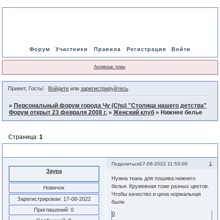
Форум
Участники
Правила
Регистрация
Войти
Активные темы
Привет, Гость!
Войдите
или
зарегистрируйтесь
.
»
Персональный форум города Чу (Chu) "Столица нашего детства"
Форум открыт 23 февраля 2008 г.
»
Женский клуб
»
Нижнее белье
Страница:
1
Нижнее белье
1
Поделиться
17-08-2022 11:53:00
Заура
Нужна ткань для пошива нижнего
белья. Кружевная тоже разных цветов.
Новичок
Чтобы качество и цена нормальная
Зарегистрирован
: 17-08-2022
были
Приглашений:
0
0