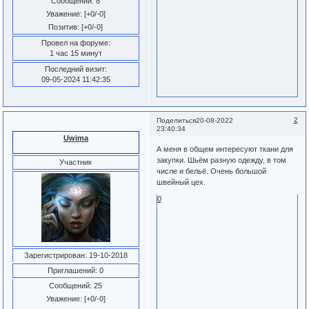
Сообщений:
8
Уважение:
[+0/-0]
Позитив:
[+0/-0]
Провел на форуме:
1 час 15 минут
Последний визит:
09-05-2024 11:42:35
2
Поделиться
20-08-2022
23:40:34
Uwima
А меня в общем интересуют ткани для
закупки. Шьём разную одежду, в том
Участник
числе и бельё. Очень большой
швейный цех.
0
Зарегистрирован
: 19-10-2018
Приглашений:
0
Сообщений:
25
Уважение:
[+0/-0]