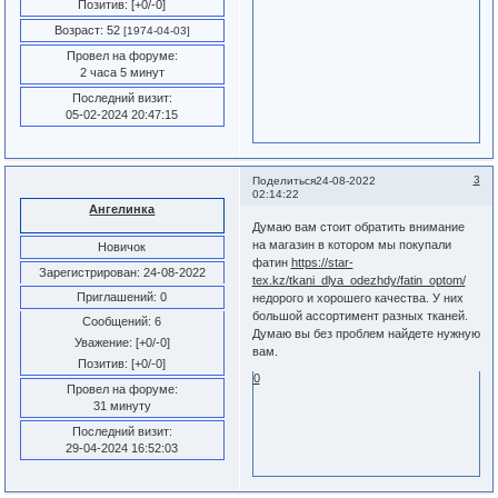
Позитив:
[+0/-0]
Возраст:
52
[1974-04-03]
Провел на форуме:
2 часа 5 минут
Последний визит:
05-02-2024 20:47:15
3
Поделиться
24-08-2022
02:14:22
Ангелинка
Думаю вам стоит обратить внимание
на магазин в котором мы покупали
Новичок
фатин
https://star-
Зарегистрирован
: 24-08-2022
tex.kz/tkani_dlya_odezhdy/fatin_optom/
Приглашений:
0
недорого и хорошего качества. У них
большой ассортимент разных тканей.
Сообщений:
6
Думаю вы без проблем найдете нужную
Уважение:
[+0/-0]
вам.
Позитив:
[+0/-0]
0
Провел на форуме:
31 минуту
Последний визит:
29-04-2024 16:52:03