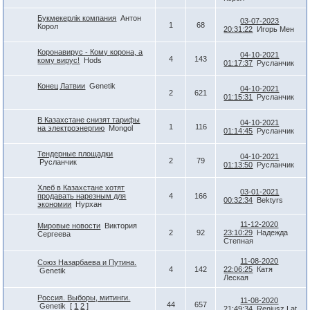
Букмекерлік компания
Антон
03-07-2023
1
68
Корол
20:31:22
Игорь Мен
Коронавирус - Кому корона, а
04-10-2021
4
143
кому вирус!
Hods
01:17:37
Русланчик
Конец Латвии
Genetik
04-10-2021
2
621
01:15:31
Русланчик
В Казахстане снизят тарифы
04-10-2021
1
116
на электроэнергию
Mongol
01:14:45
Русланчик
Тендерные площадки
04-10-2021
2
79
Русланчик
01:13:50
Русланчик
Хлеб в Казахстане хотят
03-01-2021
продавать нарезным для
4
166
00:32:34
Bektyrs
экономии
Нурхан
11-12-2020
Мировые новости
Виктория
2
92
23:10:29
Надежда
Сергеева
Степная
11-08-2020
Союз Назарбаева и Путина.
4
142
22:06:25
Катя
Genetik
Леская
Россия. Выборы, митинги.
11-08-2020
44
657
Genetik
[
1
2
]
21:49:34
Reniusz Lat