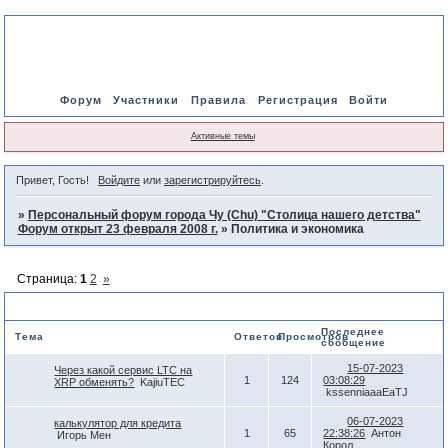
Форум
Участники
Правила
Регистрация
Войти
Активные темы
Привет, Гость!
Войдите
или
зарегистрируйтесь
.
»
Персональный форум города Чу (Chu) "Столица нашего детства"
Форум открыт 23 февраля 2008 г.
»
Политика и экономика
Страница:
1
2
»
Политика и экономика
Последнее
Тема
Ответов
Просмотров
сообщение
15-07-2023
Через какой сервис LTC на
1
124
03:08:29
XRP обменять?
KajiuTEC
kssenniaaaEaTJ
06-07-2023
калькулятор для кредита
1
65
22:38:26
Антон
Игорь Мен
Корол