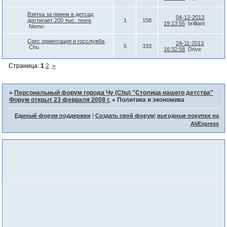
Взятка за прием в детсад
04-12-2013
достигает 200 тыс. тенге
1
158
19:13:55
brilliant
Nemo
Секс ориентация и госслужба
24-11-2013
5
333
Chu
16:32:58
Drive
Страница:
1
2
»
»
Персональный форум города Чу (Chu) "Столица нашего детства"
Форум открыт 23 февраля 2008 г.
»
Политика и экономика
Единый форум поддержки
|
Создать свой форум
|
выгодные покупки на
AliExpress