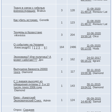
Траур в связи с гибелью
11-08-2020
3
128
военнослужащих
Brabus
21:49:14
Reniusz Lat
Как убить историю.
Genetik
11-08-2020
1
123
21:48:37
Reniusz Lat
Тендеры в Казахстане
10-06-2020
3
204
vikivistos
19:59:14
Oksi
О событиях на Украине
11-05-2020
164
2486
Александр51
[
1
2
3
…
6
]
00:13:55
Hods
Экономика? Или политика? А
24-02-2017
2
162
может саботаж???
Дос
00:16:22
tigrani
Выпущена банкнота 20000
30-11-2015
1
117
тенге
Diamond
19:09:36
Diamond
С 1 января выходят из
обращения купюры 2, 5 и 10
30-11-2015
1
143
тысяч тенге 2006 года
19:04:51
Diamond
Diamond
Евро - Азиатский
05-09-2015
1
124
Экономический Союз.
Admin
14:49:40
Samuil
Опрос:
Средняя