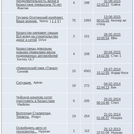
продолжительность жизни в
31-08-2015
4
298
Казахстане превысила 70 лет
12:43:27
Galina
Жантик
13-06-2015
Грузино-Осетинский конфликт.
75
1993
00:01:55
Киллер ап
Ваше мнение.
Nemo
[
1
2
3
]
стену
Казахстан направит свыше
28-05-2015
$14 млрд на строительство
2
151
10:00:54
Bibo
дорог и сетей
Drive
Казахстанцы довольны
новыми правилами ввоза
20-04-2015
4
208
подержанных автомобилей
14:02:56
Стас 1
korney UL7
«Химический парк «Тараз»
19-07-2014
15
4561
Genetik
15:12:55
Алдар Косе
Ситуация.
Admin
04-02-2014
19
272
22:44:13
Бек
Чуйскую коноплю хотят
25-01-2014
уничтожить в Казахстане
6
205
00:14:40
Cheri
Vladislav
Волгоград-Сталинград.
21-01-2014
19
254
Теракты.
Индус
01:06:37
Hospes
Освободить авто от
25-12-2013
1
112
техосмотра...
Нурхан
22:51:06
Нурхан