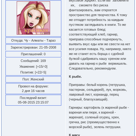
вкусовой эффект. Если вы запомните
их, сможете без риска
фантазировать, вам откроется
пространство для творчества. К тому
же отпадет потребность за каждым
пустяком заглядывать в книги. То же
касается готовых блюд:
соответствующий хлеб, гарнир,
приправа способные подчеркнуть,
Откуда:
Чу - Алматы - Тараз
выявить вкус еды или же свести на нет
Зарегистрирован
: 21-05-2008
все усилия повара. Ну, например, никто
же не станет есть борща с сдобной
Приглашений:
0
булкой сдабривать кашу хреном или
Сообщений:
169
давать на гарнир к рыбе вермишель.
Уважение:
[+15/-0]
Следовательно, рекомендуем.
Позитив:
[+22/-5]
К рыбе.
Пол:
Женский
Приправы: белый корень (петрушка,
Провел на форуме:
пастернак, сельдерей), лук, морковь,
2 дня 16 часов
лавровый лист, кориандр, перец
Последний визит:
(черный, благоухающий).
05-08-2015 23:15:07
Гарниры: картофель (к жареной рыбе -
вареная или пюре, к вареной -
жареная), соленый огурец, хрен,
гречка, рис (преимущественно к
морской рыбе), зелень петрушки.
К мясу