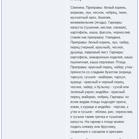
Свинина. Приправы: белый корень,
морковь, лук, чеснок, чебрец, тмин,
мускатный орех, базилик,
можжевельник (ягоды). Гарниры:
капуста (тушеная, кислая, свежая),
картофель, каша, фасоль, чернослив
(также как приправа). Говядина.
Приправы: белый корень, лук, чабер,
перец (черный, красный), чеснок,
душица, лавровый лист. Гарниры:
картофель, макаронные изделия, каша
пшеничная, каша перловая. Птица.
Приправы: красный перец, чабер; утка -
пряности со сладким букетом (корица,
тархун); гусыня - майоран, тархун;
курица - красный и черный перец,
чеснок, чабер, к бульону - сухой или
зеленый укроп; индейка - красный
перец, майоран, чебрец. Гарниры: ко
всем видам птицы подходят орехи,
изюм, к курице и индейке - чертам, к
утке и гусыне - яблоки, рис, чернослив,
к гусыне также гречка и тушеная
капуста. На гарнир к птице можно
подать клюкву или бруснику,
сваренную с сахаром и орехами.