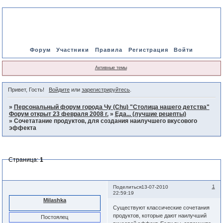
Форум
Участники
Правила
Регистрация
Войти
Активные темы
Привет, Гость!
Войдите
или
зарегистрируйтесь
.
»
Персональный форум города Чу (Chu) "Столица нашего детства"
Форум открыт 23 февраля 2008 г.
»
Еда... (лучшие рецепты)
»
Сочетатание продуктов, для создания наилучшего вкусового
эффекта
Страница:
1
Сочетатание продуктов, для создания наилучшего вкусового
эффекта
1
Поделиться
13-07-2010
22:59:19
Milashka
Существуют классические сочетания
продуктов, которые дают наилучший
Постоялец