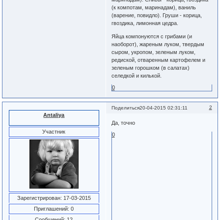
(к компотам, маринадам), ваниль
(варение, повидло). Груши - корица,
гвоздика, лимонная цедра.
Яйца компонуются с грибами (и
наоборот), жареным луком, твердым
сыром, укропом, зеленым луком,
редиской, отваренным картофелем и
зеленым горошком (в салатах)
селедкой и килькой.
0
2
Поделиться
20-04-2015 02:31:11
Antaliya
Да, точно
Участник
0
Зарегистрирован
: 17-03-2015
Приглашений:
0
Сообщений:
12