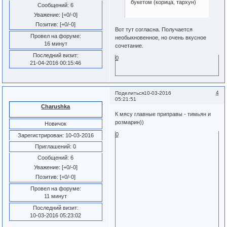
букетом (корица, тархун)
Сообщений:
6
Уважение:
[+0/-0]
Позитив:
[+0/-0]
Вот тут согласна. Получается
Провел на форуме:
необыкновенное, но очень вкусное
16 минут
сочетание.
Последний визит:
0
21-04-2016 00:15:46
4
Поделиться
10-03-2016
05:21:51
Charushka
К мясу главные приправы - тимьян и
розмарин))
Новичок
0
Зарегистрирован
: 10-03-2016
Приглашений:
0
Сообщений:
6
Уважение:
[+0/-0]
Позитив:
[+0/-0]
Провел на форуме:
11 минут
Последний визит:
10-03-2016 05:23:02