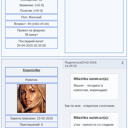
Уважение:
[+0/-0]
Позитив:
[+0/-0]
Пол:
Женский
Возраст:
44
[1982-05-06]
Провел на форуме:
36 минут
Последний визит:
20-04-2015 02:33:28
3
Поделиться
23-02-2016
14:26:52
Krasoto4ka
Milashka написал(а):
Новичок
Вишни - гвоздика (к
компотам, маринадам)
Как по мне - отвратное сочетание.
Milashka написал(а):
Зарегистрирован
: 23-02-2016
утка - пряности со сладким
Приглашений:
0