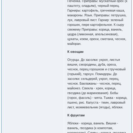
Печенка. Приправы: мускатный орех (к
паштету, оладьям), черный перец.
Гарниры: картофель, гречневая каша,
макароны. Язык. Приправы: петрушка,
лук, лавровый лист. Гарнир: зеленый
горошек, пюре картофельное. К сыру
свежему Приправы: корица, ваниль,
цедра (лимонная, апельсиновая),
цукаты, изюм, орехи, сметана, чеснок,
майоран.
К овощам
Огурцы. До засолки: укроп, листья
вишни, смородины, дуба, ореха,
чеснок, перец горошком и стручковый
(горький), тархун. Помидоры. До
засолки: сельдерей, укроп, перец,
чеснок. Баклажаны - чеснок, перец,
майонез. Свекла - хрен, корица,
гвоздика (до маринования). Бобы
(горох, фасоль) - мята. Тыква - корица,
пшено, рис. Капуста - тмин, лавровый
лист, можжевельник (ягоды), яблоки.
К фруктам
Яблоки - корица, ваниль. Вишни -
ваниль, гвоздика (к компотам,
маринадам). Сливы - корица, гвоздика