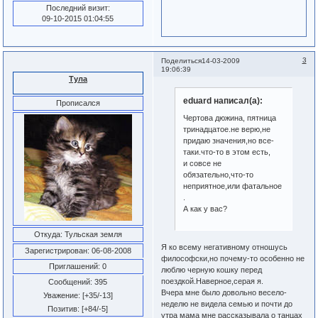
Последний визит:
09-10-2015 01:04:55
3
Поделиться
14-03-2009
19:06:39
Тула
eduard написал(а):
Прописался
Чертова дюжина, пятница
тринадцатое.не верю,не
придаю значения,но все-
таки.что-то в этом есть,
и совсе не
обязательно,что-то
неприятное,или фатальное
.
А как у вас?
Откуда:
Тульская земля
Я ко всему негативному отношусь
Зарегистрирован
: 06-08-2008
философски,но почему-то особенно не
Приглашений:
0
люблю черную кошку перед
поездкой.Наверное,серая я.
Сообщений:
395
Вчера мне было довольно весело-
Уважение:
[+35/-13]
неделю не видела семью и почти до
Позитив:
[+84/-5]
утра мама мне рассказывала о танцах