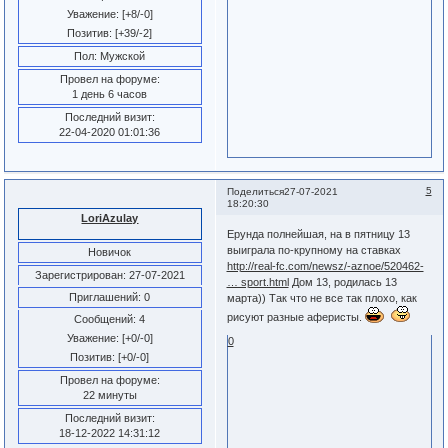
Уважение:
[+8/-0]
Позитив:
[+39/-2]
Пол:
Мужской
Провел на форуме:
1 день 6 часов
Последний визит:
22-04-2020 01:01:36
5
Поделиться
27-07-2021
18:20:30
LoriAzulay
Ерунда полнейшая, на в пятницу 13
выиграла по-крупному на ставках
Новичок
http://real-fc.com/newsz/-aznoe/520462-
Зарегистрирован
: 27-07-2021
… sport.html
Дом 13, родилась 13
Приглашений:
0
марта)) Так что не все так плохо, как
рисуют разные аферисты.
Сообщений:
4
Уважение:
[+0/-0]
0
Позитив:
[+0/-0]
Провел на форуме:
22 минуты
Последний визит:
18-12-2022 14:31:12