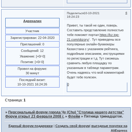
6
Поделиться
10-10-2021
16:24:23
Адреналин
Привет, ты такой не один, поверь.
Составить представление полностью
Участник
тебе поможет портал
https://kz.top-
Зарегистрирован
: 22-04-2020
21.com/obzory/
. Тут приведены все
Приглашений:
0
популярные онлайн-букмекеры
Казахстана с указанием рейтинга,
Сообщений:
12
подробным описанием, инструкциями
Уважение:
[+0/-0]
по регистрации и т.д. Тут сможешь
Позитив:
[+0/-0]
сравнить любую площадку по
указанным в таблице параметрам.
Провел на форуме:
Очень надеюсь что мой комментарий
30 минут
будет тебе полезен.
Последний визит:
10-10-2021 16:24:26
0
Страница:
1
»
Персональный форум города Чу (Chu) "Столица нашего детства"
Форум открыт 23 февраля 2008 г.
»
Флейм
»
Пятница тринадцатое.
Единый форум поддержки
|
Создать свой форум
|
выгодные покупки на
AliExpress