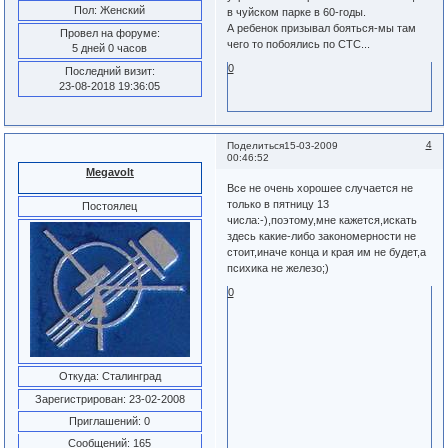
Пол:
Женский
в чуйском парке в 60-годы.
А ребенок призывал бояться-мы там
Провел на форуме:
чего то побоялись по СТС...
5 дней 0 часов
0
Последний визит:
23-08-2018 19:36:05
4
Поделиться
15-03-2009
00:46:52
Megavolt
Все не очень хорошее случается не
только в пятницу 13
Постоялец
числа:-),поэтому,мне кажется,искать
здесь какие-либо закономерности не
стоит,иначе конца и края им не будет,а
психика не железо;)
0
Откуда:
Сталинград
Зарегистрирован
: 23-02-2008
Приглашений:
0
Сообщений:
165