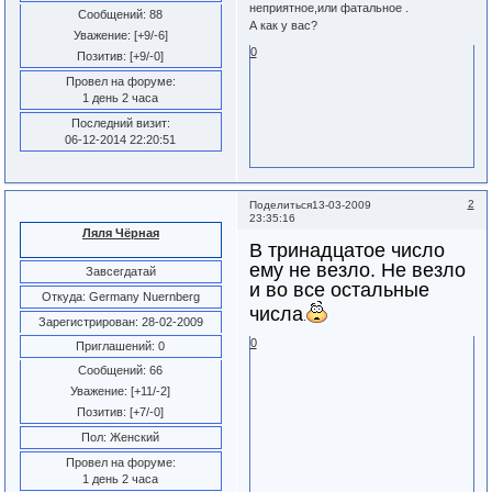
неприятное,или фатальное .
Сообщений:
88
А как у вас?
Уважение:
[+9/-6]
0
Позитив:
[+9/-0]
Провел на форуме:
1 день 2 часа
Последний визит:
06-12-2014 22:20:51
2
Поделиться
13-03-2009
23:35:16
Ляля Чёрная
В тринадцатое число
ему не везло. Не везло
Завсегдатай
и во все остальные
Откуда:
Germany Nuernberg
числа
.
Зарегистрирован
: 28-02-2009
0
Приглашений:
0
Сообщений:
66
Уважение:
[+11/-2]
Позитив:
[+7/-0]
Пол:
Женский
Провел на форуме:
1 день 2 часа