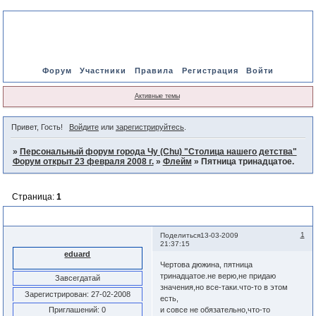
Форум
Участники
Правила
Регистрация
Войти
Активные темы
Привет, Гость!
Войдите
или
зарегистрируйтесь
.
»
Персональный форум города Чу (Chu) "Столица нашего детства"
Форум открыт 23 февраля 2008 г.
»
Флейм
»
Пятница тринадцатое.
Страница:
1
Пятница тринадцатое.
1
Поделиться
13-03-2009
21:37:15
eduard
Чертова дюжина, пятница
тринадцатое.не верю,не придаю
Завсегдатай
значения,но все-таки.что-то в этом
Зарегистрирован
: 27-02-2008
есть,
Приглашений:
0
и совсе не обязательно,что-то