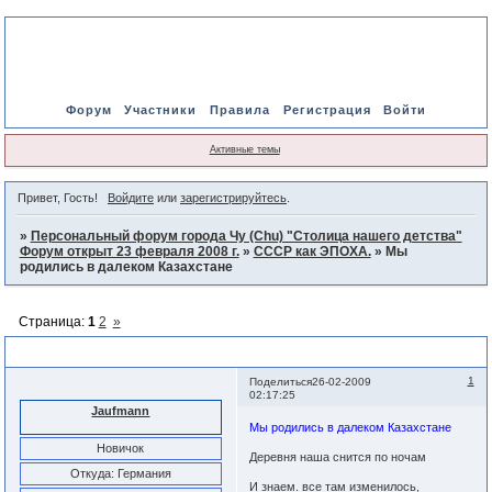
Форум
Участники
Правила
Регистрация
Войти
Активные темы
Привет, Гость!
Войдите
или
зарегистрируйтесь
.
»
Персональный форум города Чу (Chu) "Столица нашего детства"
Форум открыт 23 февраля 2008 г.
»
СССР как ЭПОХА.
»
Мы
родились в далеком Казахстане
Страница:
1
2
»
Мы родились в далеком Казахстане
1
Поделиться
26-02-2009
02:17:25
Jaufmann
Мы родились в далеком Казахстане
Новичок
Деревня наша снится по ночам
Откуда:
Германия
И знаем. все там изменилось,