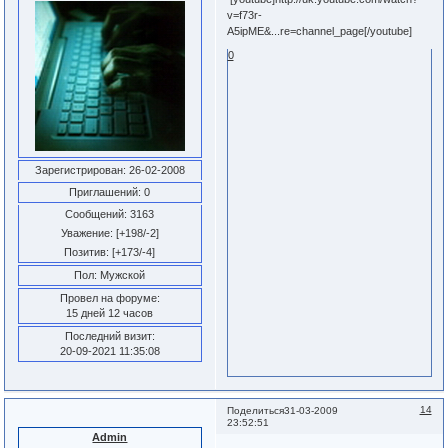
v=f73r-
A5ipME&...re=channel_page[/youtube]
0
Зарегистрирован
: 26-02-2008
Приглашений:
0
Сообщений:
3163
Уважение:
[+198/-2]
Позитив:
[+173/-4]
Пол:
Мужской
Провел на форуме:
15 дней 12 часов
Последний визит:
20-09-2021 11:35:08
14
Поделиться
31-03-2009
23:52:51
Admin