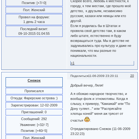
Скорее всего, любовь к местности, к
Позитив:
[+7/-0]
городу, к тем местам, где прошло моё
Пол:
Женский
детство, к друзьям, независимо
русские, казахи или немцы или кто
Провел на форуме:
другой.
1 день 2 часа
Если я родилась бы в Штатах и
Последний визит:
провела своё детство там, в каком
09-10-2015 01:04:55
либо штате, естественно я буду
возвращаться туда. Мы в детстве не
задумывались про культуру и даже не
понимали, что мы разные по
национальности.
+1
20
Поделиться
11-06-2009 23:20:11
Снежок
Добрый вечер, Ляля!
Прописался
А я обожаю народное творчество, и
Откуда:
Фарерские острова :)
вообще фолк и этномотивы. Когда я
слышу, к примеру, "Камажай" или "По
Зарегистрирован
: 12-02-2009
Дону гуляет..." или "Распрягайте
Приглашений:
0
хлопцы коней" меня аж трясет от
Сообщений:
292
счастья
.
Уважение:
[+32/-7]
Отредактировано Снежок (11-06-2009
Позитив:
[+40/-5]
23:22:23)
Пол:
Женский