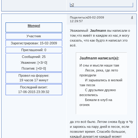
+2
4
Поделиться
26-02-2009
12:29:57
Mongol
Уважаемый
Jaufmann
вы написали о
том,что живёт в каждом из нас,я могу
Участник
сказать, что как будто я написал это
Зарегистрирован
: 15-02-2009
всё.
Приглашений:
0
Сообщений:
25
Jaufmann написал(а):
Уважение:
[+3/-0]
И сны и мысли наши там
Позитив:
[+0/-0]
Лесок, река, где лето
проводили
Провел на форуме:
19 часов 17 минут
И зарывались в мелкий
там песок
Последний визит:
С друзьями дружно
17-06-2015 23:39:32
веселились
Бежали в клуб на
огонек
да это всё было. Летом снова буду в Чу
и зароюсь на пару дней в песок, если
позволит время. Спасибо большое,
каждый думает,не каждый может