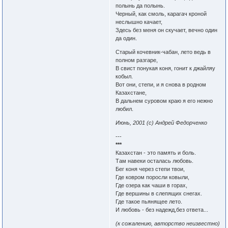
полынь да полынь.
Черный, как смоль, карагач кроной
неслышно качает,
Здесь без меня он скучает, вечно один
да один.
Старый кочевник-чабан, лето ведь в
полном разгаре,
В свист понукая коня, гонит к джайляу
кобыл.
Вот они, степи, и я снова в родном
Казахстане,
В дальнем суровом краю я его нежно
любил.
Июнь, 2001 (с) Андрей Федорченко
---
***
Казахстан - это память и боль.
Там навеки осталась любовь.
Бег коня через степи твои,
Где ковром поросли ковыли,
Где озера как чаши в горах,
Где вершины в слепящих снегах.
Где такое пьянящее лето.
И любовь - без надежд,без ответа...
(к сожалению, авторство неизвестно)