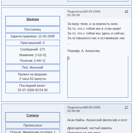
16
Поделиться
26-05-2009
01:20:26
Шырша
За веру твою, и за верность мою.
За то, что с тобою мы в этом краю!
Постоялец
За то, что с тобою мы здесь и сейчас,
Зарегистрирован
: 11-03-2008
За оставшихся нас и оставивших нас
Приглашений:
0
...
Сообщений:
173
Перефр. А. Ахматову
Уважение:
[+11/-0]
0
Позитив:
[+44/-1]
Пол:
Женский
Провел на форуме:
2 часа 52 минуты
Последний визит:
25-07-2009 00:54:30
17
Поделиться
08-06-2009
02:00:08
Снежок
Асан Кайгы. Казахский философ и поэт
Прописался
Драгоценный, чистый камень
Откуда:
Фарерские острова :)
Прячется на дне реки.