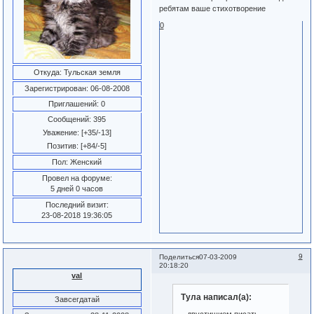
ребятам ваше стихотворение
0
Откуда:
Тульская земля
Зарегистрирован
: 06-08-2008
Приглашений:
0
Сообщений:
395
Уважение:
[+35/-13]
Позитив:
[+84/-5]
Пол:
Женский
Провел на форуме:
5 дней 0 часов
Последний визит:
23-08-2018 19:36:05
9
Поделиться
07-03-2009
20:18:20
val
Тула написал(а):
Завсегдатай
...двустишием писать