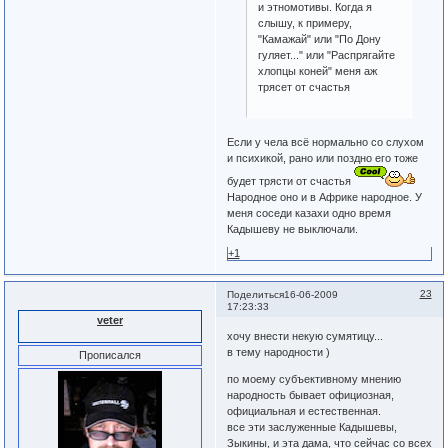
и этномотивы. Когда я
слышу, к примеру,
"Камажай" или "По Дону
гуляет..." или "Распрягайте
хлопцы коней" меня аж
трясет от счастья
Если у чела всё нормально со слухом
и психикой, рано или поздно его тоже
будет трясти от счастья
Народное оно и в Африке народное. У
меня соседи казахи одно время
Кадышеву не выключали.
+1
23
Поделиться
16-06-2009
17:23:33
veter
хочу внести некую сумятицу...
в тему народности )
Прописался
по моему субъективному мнению
народность бывает официозная,
официальная и естественная.
все эти заслуженные Кадышевы,
Зыкины, и эта дама, что сейчас со всех