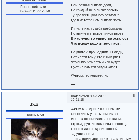
Нам разная выпала доля,
Последний визит:
Но каждый не в силах забыть
30-07-2011 22:23:59
Ту прелесть родного раздолья,
Где в детстве нам выпало жить.
И пусть нас судьба разбросала,
Но нынче мы встретились вновь,
В нас чувство единства осталось
Что всюду роднит земляков
.
Не рвите с прошедшим! О люди,
Нет чести тому, кто с ним рвёт.
Что было, что есть и что будет
Пусть в памяти рядом живёт.
//Авторство неизвестно
+1
8
Поделиться
04-03-2009
16:21:18
Тула
Зачем мы здесь? не понимаю!
Свою лишь участь принимаю
Прописался
мне так понравились последние
строки.двустишием писать вообще
хорошо для создания особой
задушевности.
я на семинаре прочитала молодым