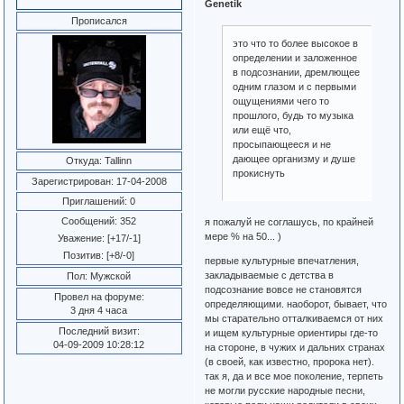
Genetik
Прописался
это что то более высокое в
определении и заложенное
в подсознании, дремлющее
одним глазом и с первыми
ощущениями чего то
прошлого, будь то музыка
или ещё что,
просыпающееся и не
дающее организму и душе
Откуда:
Tallinn
прокиснуть
Зарегистрирован
: 17-04-2008
Приглашений:
0
Сообщений:
352
я пожалуй не соглашусь, по крайней
мере % на 50... )
Уважение:
[+17/-1]
Позитив:
[+8/-0]
первые культурные впечатления,
закладываемые с детства в
Пол:
Мужской
подсознание вовсе не становятся
Провел на форуме:
определяющими. наоборот, бывает, что
3 дня 4 часа
мы старательно отталкиваемся от них
Последний визит:
и ищем культурные ориентиры где-то
04-09-2009 10:28:12
на стороне, в чужих и дальних странах
(в своей, как известно, пророка нет).
так я, да и все мое поколение, терпеть
не могли русские народные песни,