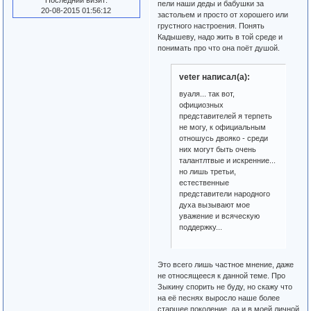
Последний визит:
пели наши деды и бабушки за
20-08-2015 01:56:12
застольем и просто от хорошего или
грустного настроения. Понять
Кадышеву, надо жить в той среде и
понимать про что она поёт душой.
veter написал(а):
вуаля... так вот,
официозных
представителей я терпеть
не могу, к официальным
отношусь двояко - среди
них могут быть очень
талантлтвые и искренние...
но лишь третьи,
естественные
представители народного
духа вызывают мое
уважение и всяческую
поддержку...
Это всего лишь частное мнение, даже
не относящееся к данной теме. Про
Зыкину спорить не буду, но скажу что
на её песнях выросло наше более
старшее поколение, да и в моей личной