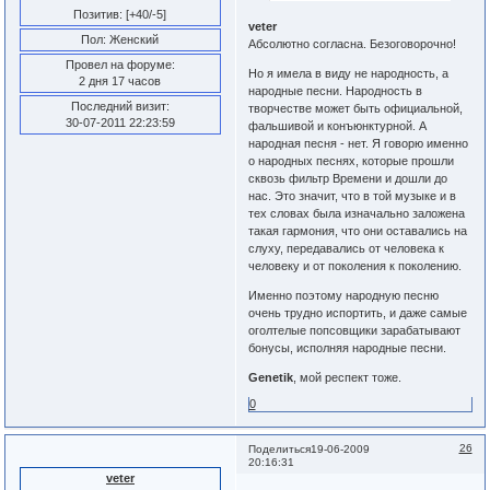
Позитив:
[+40/-5]
veter
Пол:
Женский
Абсолютно согласна. Безоговорочно!
Провел на форуме:
Но я имела в виду не народность, а
2 дня 17 часов
народные песни. Народность в
Последний визит:
творчестве может быть официальной,
30-07-2011 22:23:59
фальшивой и конъюнктурной. А
народная песня - нет. Я говорю именно
о народных песнях, которые прошли
сквозь фильтр Времени и дошли до
нас. Это значит, что в той музыке и в
тех словах была изначально заложена
такая гармония, что они оставались на
слуху, передавались от человека к
человеку и от поколения к поколению.
Именно поэтому народную песню
очень трудно испортить, и даже самые
оголтелые попсовщики зарабатывают
бонусы, исполняя народные песни.
Genetik
, мой респект тоже.
0
26
Поделиться
19-06-2009
20:16:31
veter