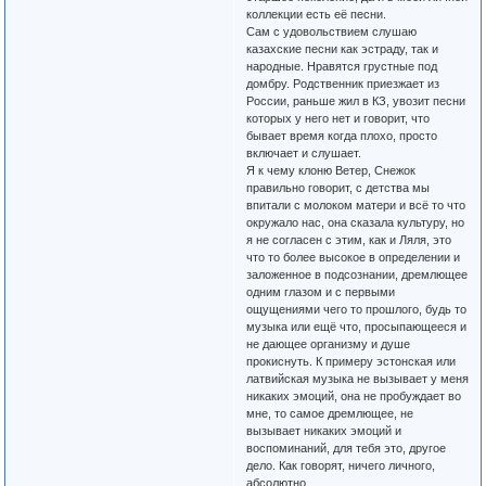
коллекции есть её песни.
Сам с удовольствием слушаю
казахские песни как эстраду, так и
народные. Нравятся грустные под
домбру. Родственник приезжает из
России, раньше жил в КЗ, увозит песни
которых у него нет и говорит, что
бывает время когда плохо, просто
включает и слушает.
Я к чему клоню Ветер, Снежок
правильно говорит, с детства мы
впитали с молоком матери и всё то что
окружало нас, она сказала культуру, но
я не согласен с этим, как и Ляля, это
что то более высокое в определении и
заложенное в подсознании, дремлющее
одним глазом и с первыми
ощущениями чего то прошлого, будь то
музыка или ещё что, просыпающееся и
не дающее организму и душе
прокиснуть. К примеру эстонская или
латвийская музыка не вызывает у меня
никаких эмоций, она не пробуждает во
мне, то самое дремлющее, не
вызывает никаких эмоций и
воспоминаний, для тебя это, другое
дело. Как говорят, ничего личного,
абсолютно.