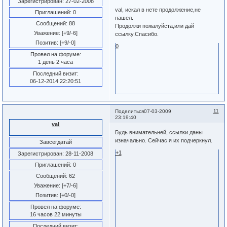
Зарегистрирован
: 27-02-2008
val, искал в нете продолжение,не
Приглашений:
0
нашел.
Сообщений:
88
Продолжи пожалуйста,или дай
Уважение:
[+9/-6]
ссылку.Спасибо.
Позитив:
[+9/-0]
0
Провел на форуме:
1 день 2 часа
Последний визит:
06-12-2014 22:20:51
11
Поделиться
07-03-2009
23:19:40
val
Будь внимательней, ссылки даны
изначально. Сейчас я их подчеркнул.
Завсегдатай
+1
Зарегистрирован
: 28-11-2008
Приглашений:
0
Сообщений:
62
Уважение:
[+7/-6]
Позитив:
[+0/-0]
Провел на форуме:
16 часов 22 минуты
Последний визит: