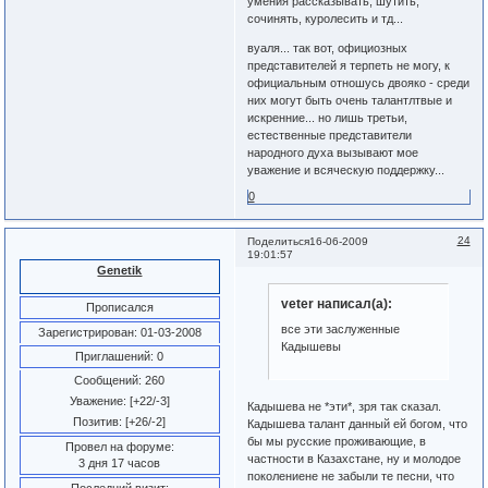
умения рассказывать, шутить,
сочинять, куролесить и тд...
вуаля... так вот, официозных
представителей я терпеть не могу, к
официальным отношусь двояко - среди
них могут быть очень талантлтвые и
искренние... но лишь третьи,
естественные представители
народного духа вызывают мое
уважение и всяческую поддержку...
0
24
Поделиться
16-06-2009
19:01:57
Genetik
veter написал(а):
Прописался
все эти заслуженные
Зарегистрирован
: 01-03-2008
Кадышевы
Приглашений:
0
Сообщений:
260
Уважение:
[+22/-3]
Кадышева не *эти*, зря так сказал.
Позитив:
[+26/-2]
Кадышева талант данный ей богом, что
бы мы русские проживающие, в
Провел на форуме:
частности в Казахстане, ну и молодое
3 дня 17 часов
поколениене не забыли те песни, что