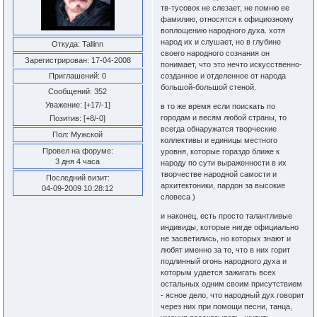
тв-тусовок не слезает, не помню ее
фамилию, относятся к официозному
воплощению народного духа. хотя
народ их и слушает, но в глубине
Откуда:
Tallinn
своего народного сознания он
Зарегистрирован
: 17-04-2008
понимает, что это нечто искусственно-
Приглашений:
0
созданное и отделенное от народа
большой-большой стеной.
Сообщений:
352
Уважение:
[+17/-1]
в то же время если поискать по
городам и весям любой страны, то
Позитив:
[+8/-0]
всегда обнаружатся творческие
Пол:
Мужской
коллективы и единицы местного
Провел на форуме:
уровня, которые гораздо ближе к
3 дня 4 часа
народу по сути выраженности в их
творчестве народной самости и
Последний визит:
архитектоники, пардон за высокие
04-09-2009 10:28:12
словеса )
и наконец, есть просто талантливые
индивиды, которые нигде официально
не засветились, но которых знают и
любят именно за то, что в них горит
подлинный огонь народного духа и
которым удается зажигать всех
остальных одним своим присутствием
- ясное дело, что народный дух говорит
через них при помощи песни, танца,