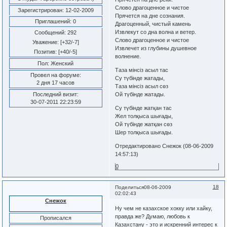
Слово драгоценное и чистое
Зарегистрирован
: 12-02-2009
Прячется на дне сознания.
Приглашений:
0
Драгоценный, чистый камень
Извлекут со дна волна и ветер.
Сообщений:
292
Слово драгоценное и чистое
Уважение:
[+32/-7]
Извлечет из глубины душевное
Позитив:
[+40/-5]
волнение.
Пол:
Женский
Таза мінсіз асыл тас
Провел на форуме:
Су түбінде жатады,
2 дня 17 часов
Таза мінсіз асыл сөз
Ой түбінде жатады.
Последний визит:
30-07-2011 22:23:59
Су түбінде жатқан тас
Жел толқыса шығады,
Ой түбінде жатқан сөз
Шер толқыса шығады.
Отредактировано Снежок (08-06-2009
14:57:13)
0
18
Поделиться
08-06-2009
02:02:43
Снежок
Ну чем не казахское хокку или хайку,
правда же? Думаю, любовь к
Прописался
Казахстану - это и искренний интерес к