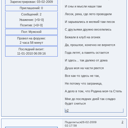
Зарегистрирован
: 03-02-2009
И сны и мысли наши там
Приглашений:
0
Лесок, река, где лето проводили
Сообщений:
2
Уважение:
[+5/-0]
И зарывались в мелкий там песок
Позитив:
[+0/-0]
С друзьями дружно веселились
Пол:
Мужской
Бежали в клуб на огонек
Провел на форуме:
2 часа 58 минут
Да, прошлое, конечно не вернется
Последний визит:
Года летят, а память остается
11-01-2010 06:09:16
И здесь... так далеко от дома
Душа моя на части рвется
Все как-то здесь не так,
Не потому что заграница,
А дело в том, что Родина моя-та Степь
Мне до последних дней так сладко
будет сниться
+2
2
Поделиться
26-02-2009
02:17:58