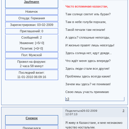
Jaufmann
Часто вспоминаю казахстан,
Новичок
Там солнце светит иль буран?
Откуда:
Германия
Там в небе голуби порхали,
Зарегистрирован
: 03-02-2009
Такой печали там незнали!
Приглашений:
0
А здесь? сплошные непогоды,
Сообщений:
2
Уважение:
[+5/-0]
И жизнью правят лишь невзгоды!
Позитив:
[+0/-0]
Здесь солнца нет, идут дожди...
Пол:
Мужской
Что ждёт меня здесь впереди?
Провел на форуме:
2 часа 58 минут
Здесь люди стали все другие!
Последний визит:
Проблемы здесь всегда какие!
11-01-2010 06:09:16
Зачем мы здесь? не понимаю!
Свою лишь участь принимаю
+3
3
Поделиться
26-02-2009
12:07:13
Снежок
Я живу в Казахстане, и мне незнакомо
чувство ностальгии.
Прописался