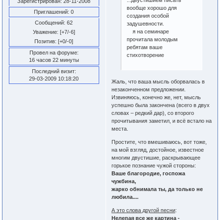
Зарегистрирован
: 28-11-2008
вообще хорошо для
Приглашений:
0
создания особой
Сообщений:
62
задушевности.
я на семинаре
Уважение:
[+7/-6]
прочитала молодым
Позитив:
[+0/-0]
ребятам ваше
Провел на форуме:
стихотворение
16 часов 22 минуты
Последний визит:
29-03-2009 10:18:20
Жаль, что ваша мысль оборвалась в
незаконченном предложении.
Извиняюсь, конечно же, нет, мысль
успешно была закончена (всего в двух
словах – редкий дар), со второго
прочитывания заметил, и всё встало на
места.
Простите, что вмешиваюсь, вот тоже,
на мой взгляд, достойное, известное
многим двустишие, раскрывающее
горькое познание чужой стороны:
Ваше благородие, госпожа
чужбина,
жарко обнимала ты, да только не
любила....
А это слова другой песни
:
Нелепая все же картина -