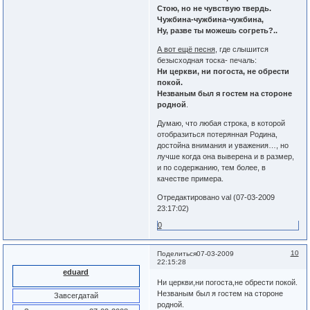
Стою, но не чувствую твердь.
Чужбина-чужбина-чужбина,
Ну, разве ты можешь согреть?..
А вот ещё песня
, где слышится
безысходная тоска- печаль:
Ни церкви, ни погоста, не обрести
покой.
Незваным был я гостем на стороне
родной
.
Думаю, что любая строка, в которой
отобразиться потерянная Родина,
достойна внимания и уважения…, но
лучше когда она выверена и в размер,
и по содержанию, тем более, в
качестве примера.
Отредактировано val (07-03-2009
23:17:02)
0
10
Поделиться
07-03-2009
22:15:28
eduard
Ни церкви,ни погоста,не обрести покой.
Незваным был я гостем на стороне
Завсегдатай
родной.