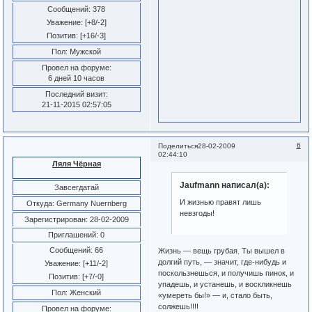
Сообщений:
378
Уважение:
[+8/-2]
Позитив:
[+16/-3]
Пол:
Мужской
Провел на форуме:
6 дней 10 часов
Последний визит:
21-11-2015 02:57:05
6
Поделиться
28-02-2009
02:44:10
Ляля Чёрная
Jaufmann написал(а):
Завсегдатай
И жизнью правят лишь
Откуда:
Germany Nuernberg
невзгоды!
Зарегистрирован
: 28-02-2009
Приглашений:
0
Сообщений:
66
Жизнь — вещь грубая. Ты вышел в
долгий путь, — значит, где-нибудь и
Уважение:
[+11/-2]
поскользнешься, и получишь пи­нок, и
Позитив:
[+7/-0]
упадешь, и устанешь, и воскликнешь
Пол:
Женский
«умереть бы!» — и, стало быть,
солжешь!!!!
Провел на форуме: