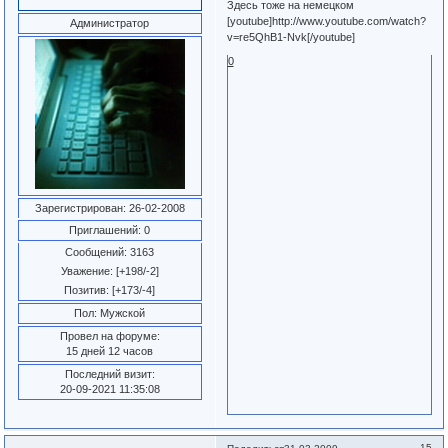
Здесь тоже на немецком
[youtube]http://www.youtube.com/watch?
Администратор
v=re5QhB1-Nvk[/youtube]
0
Зарегистрирован
: 26-02-2008
Приглашений:
0
Сообщений:
3163
Уважение:
[+198/-2]
Позитив:
[+173/-4]
Пол:
Мужской
Провел на форуме:
15 дней 12 часов
Последний визит:
20-09-2021 11:35:08
15