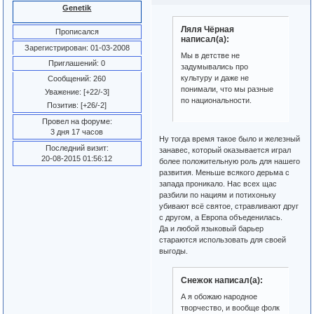
Genetik
Ляля Чёрная
Прописался
написал(а):
Зарегистрирован
: 01-03-2008
Мы в детстве не
Приглашений:
0
задумывались про
культуру и даже не
Сообщений:
260
понимали, что мы разные
Уважение:
[+22/-3]
по национальности.
Позитив:
[+26/-2]
Провел на форуме:
3 дня 17 часов
Ну тогда время такое было и железный
Последний визит:
занавес, который оказывается играл
20-08-2015 01:56:12
более положительную роль для нашего
развития. Меньше всякого дерьма с
запада проникало. Нас всех щас
разбили по нациям и потихоньку
убивают всё святое, стравливают друг
с другом, а Европа объеденилась.
Да и любой языковый барьер
стараются использовать для своей
выгоды.
Снежок написал(а):
А я обожаю народное
творчество, и вообще фолк