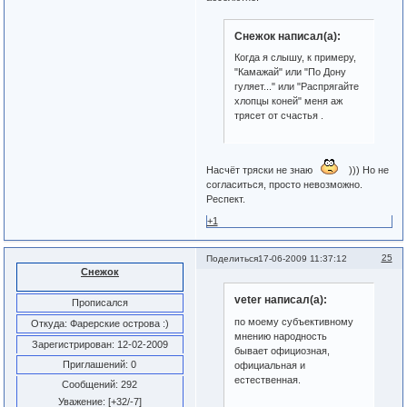
Снежок написал(а):
Когда я слышу, к примеру,
"Камажай" или "По Дону
гуляет..." или "Распрягайте
хлопцы коней" меня аж
трясет от счастья .
Насчёт тряски не знаю
))) Но не
согласиться, просто невозможно.
Респект.
+1
25
Поделиться
17-06-2009 11:37:12
Снежок
veter написал(а):
Прописался
по моему субъективному
Откуда:
Фарерские острова :)
мнению народность
Зарегистрирован
: 12-02-2009
бывает официозная,
Приглашений:
0
официальная и
естественная.
Сообщений:
292
Уважение:
[+32/-7]