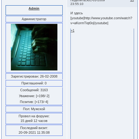
Поделиться
31-03-2009
23:55:10
Admin
И здесь
[youtube]http://www.youtube.com/watch?
Администратор
v=aKormTiqt0o[/youtube]
+1
Зарегистрирован
: 26-02-2008
Приглашений:
0
Сообщений:
3163
Уважение:
[+198/-2]
Позитив:
[+173/-4]
Пол:
Мужской
Провел на форуме:
15 дней 12 часов
Последний визит:
20-09-2021 11:35:08