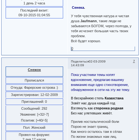
1 день 2 часа
Сенека
.
Последний визит:
09-10-2015 01:04:55
У тебя чувственная натура и чистая
душа
Jaufmann
, такие люди не
забываются БОГОМ, через полгода, у
тебя исчезнет большая часть твоих
проблем.
Всё будет хорошо.
0
7
Поделиться
02-03-2009
14:43:09
Снежок
Пока участники темы копят
вдохновение, предлагаю вашему
Прописался
вниманию еще одно стихотворение,
Откуда:
Фарерские острова :)
обнаруженное в сети на эту же тему.
Зарегистрирован
: 12-02-2009
В бескрайнюю степь
Казахстана
Приглашений:
0
Зовёт нас душа каждый год
Взглянуть как
сторонка родная
Сообщений:
292
Без нас улетевших живёт.
Уважение:
[+32/-7]
Позитив:
[+40/-5]
Прилив ностальгической боли
Порою не знает границ,
Пол:
Женский
Как много осталось там в сёлах
Провел на форуме:
По жизни знакомых нам лиц.
2 дня 17 часов