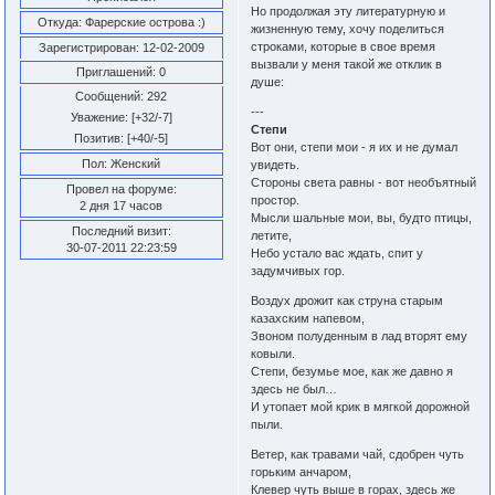
Но продолжая эту литературную и
Откуда:
Фарерские острова :)
жизненную тему, хочу поделиться
строками, которые в свое время
Зарегистрирован
: 12-02-2009
вызвали у меня такой же отклик в
Приглашений:
0
душе:
Сообщений:
292
---
Уважение:
[+32/-7]
Степи
Позитив:
[+40/-5]
Вот они, степи мои - я их и не думал
Пол:
Женский
увидеть.
Стороны света равны - вот необъятный
Провел на форуме:
простор.
2 дня 17 часов
Мысли шальные мои, вы, будто птицы,
Последний визит:
летите,
30-07-2011 22:23:59
Небо устало вас ждать, спит у
задумчивых гор.
Воздух дрожит как струна старым
казахским напевом,
Звоном полуденным в лад вторят ему
ковыли.
Степи, безумье мое, как же давно я
здесь не был…
И утопает мой крик в мягкой дорожной
пыли.
Ветер, как травами чай, сдобрен чуть
горьким анчаром,
Клевер чуть выше в горах, здесь же