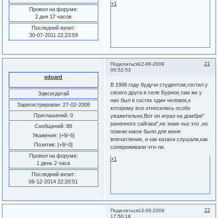
+1
Провел на форуме:
2 дня 17 часов
Последний визит:
30-07-2011 22:23:59
21
Поделиться
12-06-2009
00:52:53
eduard
В 1988 году будучи студентом,гостил у
своего друга в селе Бурное,там же у
Завсегдатай
них был в гостях один человек,к
Зарегистрирован
: 27-02-2008
которому все относились особо
Приглашений:
0
уважительно.Вот он играл на домбре"
раненного сайгака",не знаю чье это ,но
Сообщений:
88
помню какое было для меня
Уважение:
[+9/-6]
впечатление, и как казахи слушали,как
Позитив:
[+9/-0]
сопереживали что-ли.
Провел на форуме:
+1
1 день 2 часа
Последний визит:
06-12-2014 22:20:51
22
Поделиться
13-06-2009
17:50:18