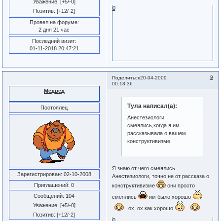
Уважение:
[+5/-0]
0
Позитив:
[+12/-2]
Провел на форуме:
2 дня 21 час
Последний визит:
01-11-2018 20:47:21
9
Поделиться
20-04-2009
00:18:36
Медвед
Тула написал(а):
Постоялец
Анестезиологи
смеялись,когда я им
рассказывала о вашем
конструктивизме.
Я знаю от чего смеялись
Зарегистрирован
: 02-10-2008
Анестезиологи, точно не от рассказа о
Приглашений:
0
конструктивизме
они просто
Сообщений:
104
смеялись
им было хорошо
Уважение:
[+5/-0]
ох, ох как хорошо
Позитив:
[+12/-2]
0