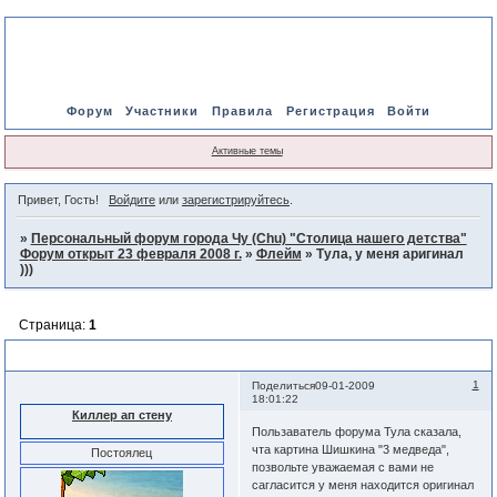
Форум
Участники
Правила
Регистрация
Войти
Активные темы
Привет, Гость!
Войдите
или
зарегистрируйтесь
.
»
Персональный форум города Чу (Chu) "Столица нашего детства"
Форум открыт 23 февраля 2008 г.
»
Флейм
»
Тула, у меня аригинал
)))
Страница:
1
Тула, у меня аригинал )))
1
Поделиться
09-01-2009
18:01:22
Киллер ап стену
Пользаватель форума Тула сказала,
чта картина Шишкина "3 медведа",
Постоялец
позвольте уважаемая с вами не
сагласится у меня находится оригинал