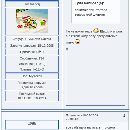
Тула написал(а):
Постоялец
понимаю так,что тебе
теперь люб Шишкин
Не не понимаешь
Шишкин мужик,
а я к женскому полу предпочтения
Откуда:
USA North Dakota
имею
Зарегистрирован
: 18-12-2008
0
Приглашений:
0
Сообщений:
134
Уважение:
[+10/-2]
Позитив:
[+12/-0]
Пол:
Мужской
Провел на форуме:
3 дня 18 часов
Последний визит:
10-11-2015 18:49:14
4
Поделиться
18-03-2009
20:08:42
Тула
все забывала написать.что сама