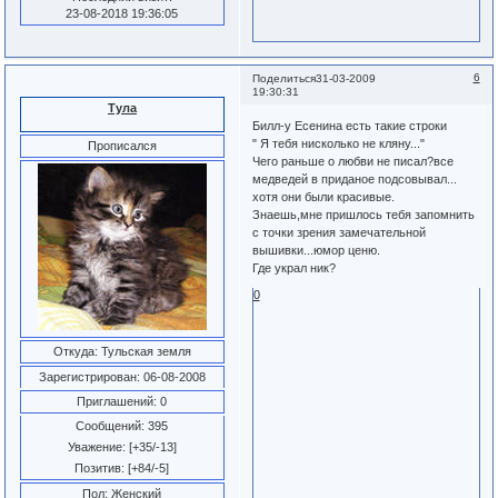
23-08-2018 19:36:05
6
Поделиться
31-03-2009
19:30:31
Тула
Билл-у Есенина есть такие строки
" Я тебя нисколько не кляну..."
Прописался
Чего раньше о любви не писал?все
медведей в приданое подсовывал...
хотя они были красивые.
Знаешь,мне пришлось тебя запомнить
с точки зрения замечательной
вышивки...юмор ценю.
Где украл ник?
0
Откуда:
Тульская земля
Зарегистрирован
: 06-08-2008
Приглашений:
0
Сообщений:
395
Уважение:
[+35/-13]
Позитив:
[+84/-5]
Пол:
Женский