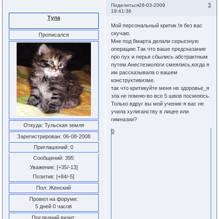
5
Поделиться
28-03-2009
19:41:36
Тула
Мой персональный критик !я без вас
скучаю.
Прописался
Мне под 8марта делали серьезную
операцию.Так что ваше предсказание
про пух и перья сбылись абстрактным
путем.Анестезиологи смеялись,когда я
им рассказывала о вашем
конструктивизме.
так что критикуйте меня нв здоровье_я
зла не помню-во все 5 швов посмеюсь.
Только вдруг вы мой ученик-я вас не
учила хулиганству в лицее или
гимназии?
Откуда:
Тульская земля
0
Зарегистрирован
: 06-08-2008
Приглашений:
0
Сообщений:
395
Уважение:
[+35/-13]
Позитив:
[+84/-5]
Пол:
Женский
Провел на форуме:
5 дней 0 часов
Последний визит: