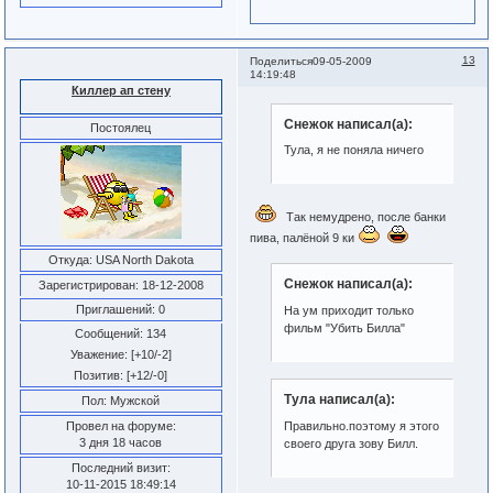
13
Поделиться
09-05-2009
14:19:48
Киллер ап стену
Снежок написал(а):
Постоялец
Тула, я не поняла ничего
Так немудрено, после банки
пива, палёной 9 ки
Откуда:
USA North Dakota
Снежок написал(а):
Зарегистрирован
: 18-12-2008
Приглашений:
0
На ум приходит только
фильм "Убить Билла"
Сообщений:
134
Уважение:
[+10/-2]
Позитив:
[+12/-0]
Тула написал(а):
Пол:
Мужской
Правильно.поэтому я этого
Провел на форуме:
3 дня 18 часов
своего друга зову Билл.
Последний визит:
10-11-2015 18:49:14