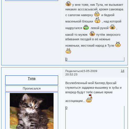
у мне тоже, ник Тула, не вызывает
никаких асссасыасий, кромя самовара
с сапогом наверху
и бедной
масенькой блошки
, над которой
надругался
левой рукой
,
какой то мужик
путём зверского
вбивания гвоздей в её нежные
ноженьки, жестокий народ в Туле
0
14
Поделиться
15-05-2009
20:52:23
Тула
Возлюбленный мой Киллер,бросай
глумиться задарма-вышивку в зубы и
Прописался
вперед-будут тебе самые яркие
ассоциации...
0