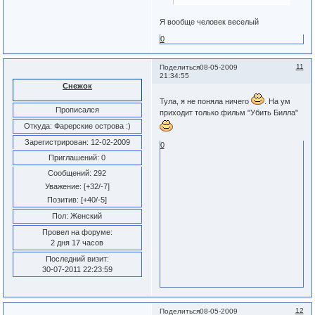
Я вообще человек веселый
0
11
Поделиться
08-05-2009
21:34:55
Снежок
Тула, я не поняла ничего
. На ум
Прописался
приходит только фильм "Убить Билла"
Откуда:
Фарерские острова :)
Зарегистрирован
: 12-02-2009
0
Приглашений:
0
Сообщений:
292
Уважение:
[+32/-7]
Позитив:
[+40/-5]
Пол:
Женский
Провел на форуме:
2 дня 17 часов
Последний визит:
30-07-2011 22:23:59
12
Поделиться
08-05-2009