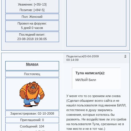
Уважение:
[+35/-13]
Позитив:
[+84/-5]
Пол:
Женский
Провел на форуме:
5 дней 0 часов
Последний визит:
23-08-2018 19:36:05
8
Поделиться
20-04-2009
00:14:09
Медвед
Тула написал(а):
Постоялец
МИЛЫЙ Билл
У меня что то со зрением или снова
(Сделал обшаринг всего сайта и не
нашёл пользователя под именем БИЛЛ,
естественно в душу закрались
Зарегистрирован
: 02-10-2008
сомнения, которые хотелось бы
развеять. Не воздействие ли это грибов
Приглашений:
0
на пользователя Тула, срезанных не в
Сообщений:
104
том месте и не в тот час.)