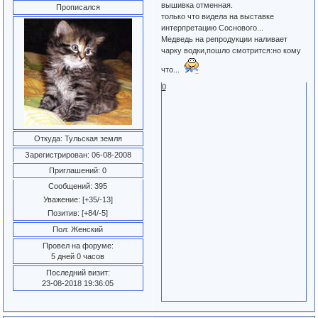
вышивка отменная.
Прописался
только что видела на выставке
интерпретацию Соснового...
Медведь на репродукции наливает
чарку водки,пошло смотрится:но кому
что...
0
Откуда:
Тульская земля
Зарегистрирован
: 06-08-2008
Приглашений:
0
Сообщений:
395
Уважение:
[+35/-13]
Позитив:
[+84/-5]
Пол:
Женский
Провел на форуме:
5 дней 0 часов
Последний визит:
23-08-2018 19:36:05