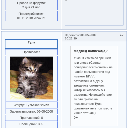
Провел на форуме:
2 дня 21 час
Последний визит:
01-11-2018 20:47:21
10
Поделиться
08-05-2009
20:22:39
Тула
Медвед написал(а):
Прописался
У меня что то со зрением
или снова (Сделал
обшаринг всего сайта и не
нашёл пользователя под
именем БИЛЛ,
естественно в душу
закрались сомнения,
которые хотелось бы
развеять. Не воздействие
ли это грибов на
пользователя Тула,
Откуда:
Тульская земля
срезанных не в том месте
Зарегистрирован
: 06-08-2008
и не в тот час.)
0+-
Приглашений:
0
Сообщений:
395