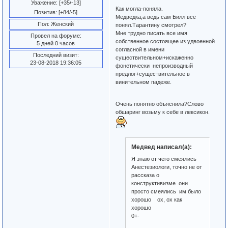
Уважение:
[+35/-13]
Как могла-поняла.
Позитив:
[+84/-5]
Медведка,а ведь сам Билл все
Пол:
Женский
понял.Тарантину смотрел?
Мне трудно писать все имя
Провел на форуме:
собственное состоящее из удвоенной
5 дней 0 часов
согласной в имени
Последний визит:
существительном+искаженно
23-08-2018 19:36:05
фонетически непроизводный
предлог+существительное в
винительном падеже.
Очень понятно объяснила?Слово
обшаринг возьму к себе в лексикон.
Медвед написал(а):
Я знаю от чего смеялись
Анестезиологи, точно не от
рассказа о
конструктивизме они
просто смеялись им было
хорошо ох, ох как
хорошо
0+-