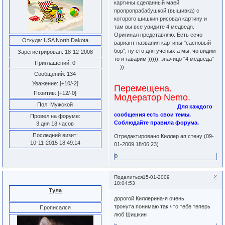
картины сделанный маей
пропропрабабушкой (вышивка) с
которого шишкин рисовал картину и
там вы все увидите 4 медведя.
Оригинал представляю. Есть есчо
Откуда:
USA North Dakota
вариант названия картины "сасновый
бор", ну ето для учёных,а мы, чо видим
Зарегистрирован
: 18-12-2008
то и гаварим ))))), значицо "4 медведа"
Приглашений:
0
))
Сообщений:
134
Уважение:
[+10/-2]
Перемещена.
Позитив:
[+12/-0]
Модератор Nemo.
Пол:
Мужской
Для каждого
сообщения есть свои темы.
Провел на форуме:
Соблюдайте правила форума.
3 дня 18 часов
Последний визит:
Отредактировано Киллер ап стену (09-
10-11-2015 18:49:14
01-2009 18:06:23)
0
2
Поделиться
15-01-2009
18:04:53
Тула
дорогой Киллерина-я очень
тронута.понимаю так,что тебе теперь
Прописался
люб Шишкин