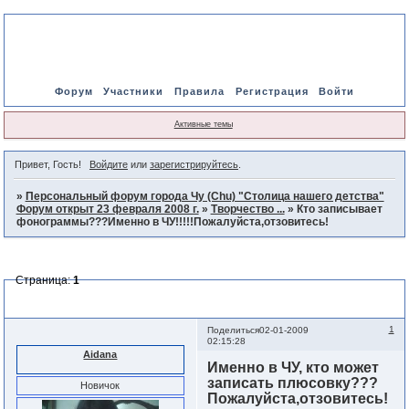
Форум
Участники
Правила
Регистрация
Войти
Активные темы
Привет, Гость!
Войдите
или
зарегистрируйтесь
.
»
Персональный форум города Чу (Chu) "Столица нашего детства"
Форум открыт 23 февраля 2008 г.
»
Творчество ...
»
Кто записывает
фонограммы???Именно в ЧУ!!!!!Пожалуйста,отзовитесь!
Страница:
1
Кто записывает фонограммы???Именно в ЧУ!!!!!
Пожалуйста,отзовитесь!
1
Поделиться
02-01-2009
02:15:28
Aidana
Именно в ЧУ, кто может
записать плюсовку???
Новичок
Пожалуйста,отзовитесь!