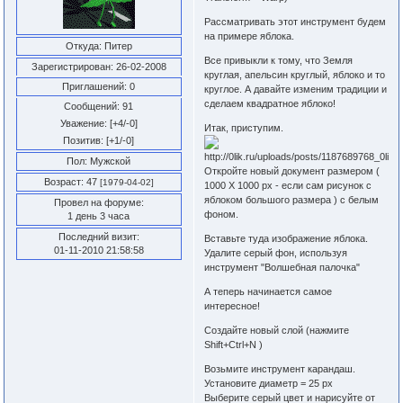
Рассматривать этот инструмент будем
на примере яблока.
Откуда:
Питер
Все привыкли к тому, что Земля
Зарегистрирован
: 26-02-2008
круглая, апельсин круглый, яблоко и то
Приглашений:
0
круглое. А давайте изменим традиции и
сделаем квадратное яблоко!
Сообщений:
91
Уважение:
[+4/-0]
Итак, приступим.
Позитив:
[+1/-0]
Пол:
Мужской
Откройте новый документ размером (
Возраст:
47
[1979-04-02]
1000 X 1000 px - если сам рисунок с
яблоком большого размера ) с белым
Провел на форуме:
фоном.
1 день 3 часа
Последний визит:
Вставьте туда изображение яблока.
01-11-2010 21:58:58
Удалите серый фон, используя
инструмент "Волшебная палочка"
А теперь начинается самое
интересное!
Создайте новый слой (нажмите
Shift+Ctrl+N )
Возьмите инструмент карандаш.
Установите диаметр = 25 px
Выберите серый цвет и нарисуйте от