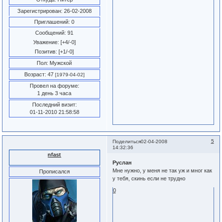
Зарегистрирован
: 26-02-2008
Приглашений:
0
Сообщений:
91
Уважение:
[+4/-0]
Позитив:
[+1/-0]
Пол:
Мужской
Возраст:
47
[1979-04-02]
Провел на форуме:
1 день 3 часа
Последний визит:
01-11-2010 21:58:58
5
Поделиться
02-04-2008
14:32:36
nfast
Руслан
Мне нужно, у меня не так уж и мног как
Прописался
у тебя, скинь если не трудно
0