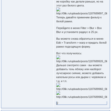
же коробку как делали раньше, но на
этот раз белого цвета.
Теперь давайте применим фильтр к
белой рамке.
Перейдите в меню Filter > Blur > Box
Blur и установите радиус в 25 px.
Вы можете снова обратиться в меню
Edit > Transform > warp и придать белой
рамке подходящую форму.
Вот что получилось:
Дальше смотрите сами - вы можете
добавить тень яблоку или наоборот
лучезарное сияние, можете добавить
капельки росы или дырки с червяком и
т.д. и т.п.
0