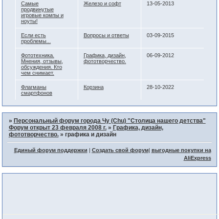
Самые
Железо и софт
13-05-2013
продвинутые
игровые компы и
ноуты!
Если есть
Вопросы и ответы
03-09-2015
проблемы...
Фототехника.
Графика, дизайн,
06-09-2012
Мнения, отзывы,
фототворчество.
обсуждения. Кто
чем снимает.
Флагманы
Корзина
28-10-2022
смартфонов
»
Персональный форум города Чу (Chu) "Столица нашего детства"
Форум открыт 23 февраля 2008 г.
»
Графика, дизайн,
фототворчество.
»
графика и дизайн
Единый форум поддержки
|
Создать свой форум
|
выгодные покупки на
AliExpress