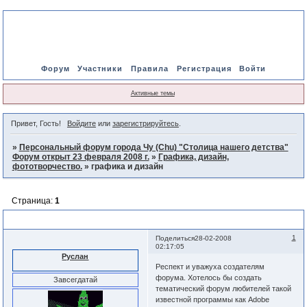
Форум
Участники
Правила
Регистрация
Войти
Активные темы
Привет, Гость!
Войдите
или
зарегистрируйтесь
.
»
Персональный форум города Чу (Chu) "Столица нашего детства"
Форум открыт 23 февраля 2008 г.
»
Графика, дизайн,
фототворчество.
»
графика и дизайн
Страница:
1
графика и дизайн
1
Поделиться
28-02-2008
02:17:05
Руслан
Респект и уважуха создателям
форума. Хотелось бы создать
Завсегдатай
тематический форум любителей такой
известной программы как Adobe