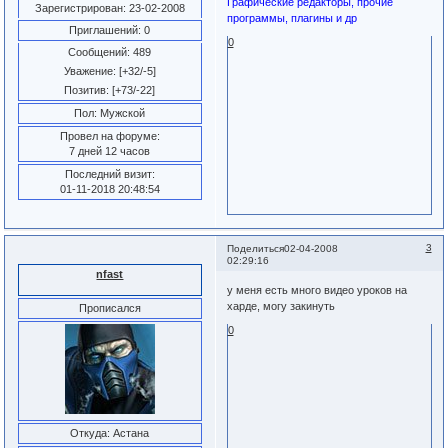
Графические редакторы, прочие
Зарегистрирован
: 23-02-2008
программы, плагины и др
Приглашений:
0
0
Сообщений:
489
Уважение:
[+32/-5]
Позитив:
[+73/-22]
Пол:
Мужской
Провел на форуме:
7 дней 12 часов
Последний визит:
01-11-2018 20:48:54
3
Поделиться
02-04-2008
02:29:16
nfast
у меня есть много видео уроков на
харде, могу закинуть
Прописался
0
Откуда:
Астана