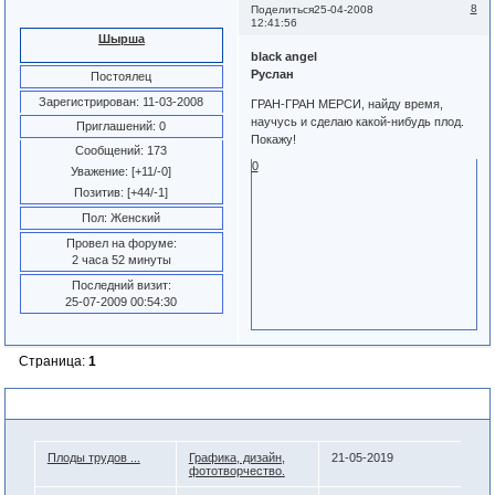
8
Поделиться
25-04-2008
12:41:56
Шырша
black angel
Руслан
Постоялец
Зарегистрирован
: 11-03-2008
ГРАН-ГРАН МЕРСИ, найду время,
научусь и сделаю какой-нибудь плод.
Приглашений:
0
Покажу!
Сообщений:
173
0
Уважение:
[+11/-0]
Позитив:
[+44/-1]
Пол:
Женский
Провел на форуме:
2 часа 52 минуты
Последний визит:
25-07-2009 00:54:30
Страница:
1
Похожие темы
Плоды трудов ...
Графика, дизайн,
21-05-2019
фототворчество.