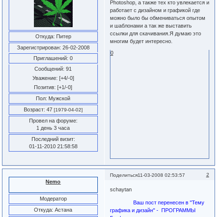
Photoshop, а также тех кто увлекается и
работает с дизайном и графикой где
можно было бы обмениваться опытом
и шаблонами а так же выставить
ссылки для скачивания.Я думаю это
Откуда:
Питер
многим будет интересно.
Зарегистрирован
: 26-02-2008
0
Приглашений:
0
Сообщений:
91
Уважение:
[+4/-0]
Позитив:
[+1/-0]
Пол:
Мужской
Возраст:
47
[1979-04-02]
Провел на форуме:
1 день 3 часа
Последний визит:
01-11-2010 21:58:58
2
Поделиться
11-03-2008 02:53:57
Nemo
schaytan
Модератор
Ваш пост перенесен в "Тему
Откуда:
Астана
графика и дизайн" - ПРОГРАММЫ