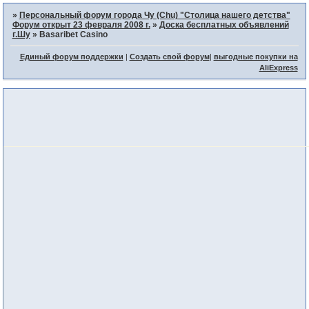
»
Персональный форум города Чу (Chu) "Столица нашего детства"
Форум открыт 23 февраля 2008 г.
»
Доска бесплатных объявлений
г.Шу
»
Basaribet Casino
Единый форум поддержки
|
Создать свой форум
|
выгодные покупки на
AliExpress