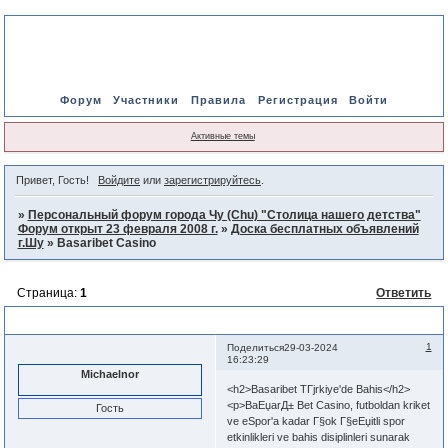
Форум
Участники
Правила
Регистрация
Войти
Активные темы
Привет, Гость!
Войдите
или
зарегистрируйтесь
.
»
Персональный форум города Чу (Chu) "Столица нашего детства"
Форум открыт 23 февраля 2008 г.
»
Доска бесплатных объявлений
г.Шу
»
Basaribet Casino
Страница:
1
Ответить
Basaribet Casino
1
Поделиться
29-03-2024
16:23:29
Michaelnor
<h2>Basaribet TГјrkiye'de Bahis</h2>
<p>BaЕџarД± Bet Casino, futboldan kriket
Гость
ve eSpor'a kadar Г§ok Г§eЕџitli spor
etkinlikleri ve bahis disiplinleri sunarak