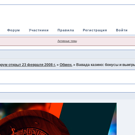
Форум
Участники
Правила
Регистрация
Войти
Активные темы
рум открыт 23 февраля 2008 г.
»
Обмен.
»
Вавада казино: бонусы и выигр