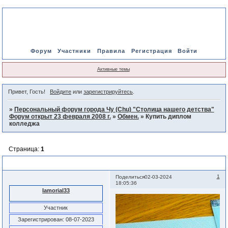
Форум
Участники
Правила
Регистрация
Войти
Активные темы
Привет, Гость!
Войдите
или
зарегистрируйтесь
.
»
Персональный форум города Чу (Chu) "Столица нашего детства"
Форум открыт 23 февраля 2008 г.
»
Обмен.
»
Купить диплом
колледжа
Страница:
1
Купить диплом колледжа
1
Поделиться
02-03-2024
18:05:36
Iamorial33
Участник
Зарегистрирован
: 08-07-2023