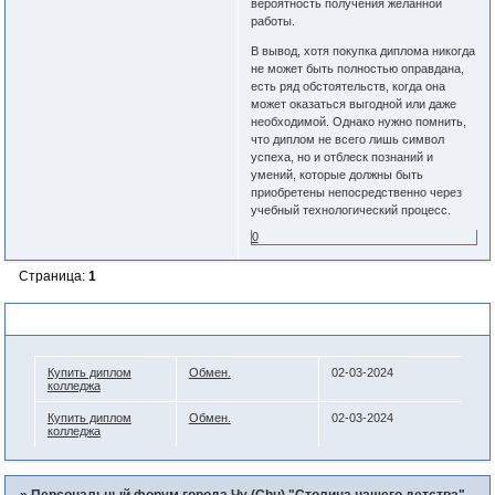
вероятность получения желанной
работы.
В вывод, хотя покупка диплома никогда
не может быть полностью оправдана,
есть ряд обстоятельств, когда она
может оказаться выгодной или даже
необходимой. Однако нужно помнить,
что диплом не всего лишь символ
успеха, но и отблеск познаний и
умений, которые должны быть
приобретены непосредственно через
учебный технологический процесс.
0
Страница:
1
Похожие темы
Купить диплом
Обмен.
02-03-2024
колледжа
Купить диплом
Обмен.
02-03-2024
колледжа
»
Персональный форум города Чу (Chu) "Столица нашего детства"