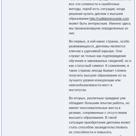
все эти сложности и ошибочные
методы, порой есть ситуации, когда
решение купить диплом о высшем
образовании
http://rudiplomirovanie.com
может быть интересным. Именно здесь
мы проанализируем определенные из
них.
Во-первых, в кой-каких странах, особо
развивающихся, дипломы являются
ключом к удачливой карьере. Они
служат не только как подтверждение
обучения и завоеванных сведений, но и
как статусный символ. К сожалению, в
таких странах иногда бывает сложно
получить высшее образование из-за
лучшего уровня конкуренции или
невсеобъемлемости мест в
институтах.
Во-вторых, различные граждане уже
обладают большим опытом работы, но
имеют неосновательные места в
резюме, сопряженные с отсутствием
высшего образования. В такой
ситуации приобретение диплома может
стать способом засвидетельствовать
их способности и повысить