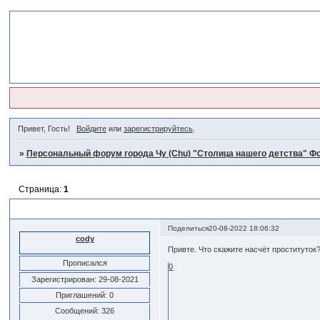
Привет, Гость!
Войдите
или
зарегистрируйтесь
.
»
Персональный форум города Чу (Chu) "Столица нашего детства" Фо
Страница:
1
милые шалости
Поделиться
20-08-2022 18:06:32
cody
Привте. Что скажите насчёт проституток
Прописался
0
Зарегистрирован
: 29-08-2021
Приглашений:
0
Сообщений:
326