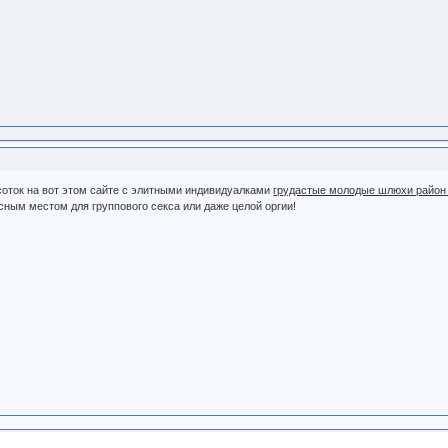
оток на вот этом сайте с элитными индивидуалками
грудастые молодые шлюхи район
сным местом для группового секса или даже целой оргии!