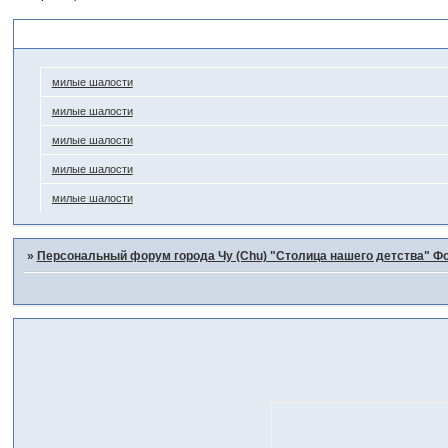
Похожие темы
милые шалости
милые шалости
милые шалости
милые шалости
милые шалости
»
Персональный форум города Чу (Chu) "Столица нашего детства" Фо