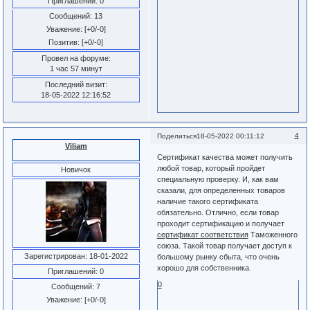
Приглашений:
0
Сообщений:
13
Уважение:
[+0/-0]
Позитив:
[+0/-0]
Провел на форуме:
1 час 57 минут
Последний визит:
18-05-2022 12:16:52
4
Поделиться
18-05-2022 00:11:12
Viliam
Сертификат качества может получить
любой товар, который пройдет
Новичок
специальную проверку. И, как вам
сказали, для определенных товаров
наличие такого сертификата
обязательно. Отлично, если товар
проходит сертификацию и получает
сертификат соответствия
Таможенного
союза. Такой товар получает доступ к
Зарегистрирован
: 18-01-2022
большому рынку сбыта, что очень
хорошо для собственника.
Приглашений:
0
0
Сообщений:
7
Уважение:
[+0/-0]