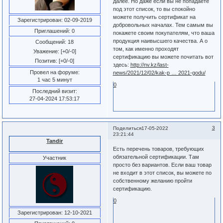
далее. Но даже если вы не попадаете
под этот список, то вы спокойно
можете получить сертификат на
Зарегистрирован
: 02-09-2019
добровольных началах. Тем самым вы
Приглашений:
0
покажете своим покупателям, что ваша
продукция наивысшего качества. А о
Сообщений:
18
том, как именно проходят
Уважение:
[+0/-0]
сертификацию вы можете почитать вот
Позитив:
[+0/-0]
здесь:
http://nv.kz/last-
Провел на форуме:
news/2021/12/02/kak-p … 2021-godu/
1 час 5 минут
0
Последний визит:
27-04-2024 17:53:17
3
Поделиться
17-05-2022
23:21:44
Tandir
Есть перечень товаров, требующих
обязательной сертификации. Там
Участник
просто без вариантов. Если ваш товар
не входит в этот список, вы можете по
собственному желанию пройти
сертификацию.
0
Зарегистрирован
: 12-10-2021