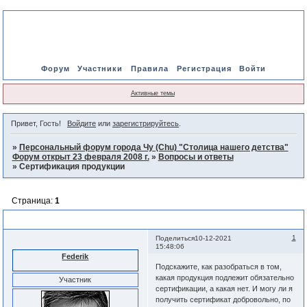
Форум
Участники
Правила
Регистрация
Войти
Активные темы
Привет, Гость!
Войдите
или
зарегистрируйтесь
.
»
Персональный форум города Чу (Chu) "Столица нашего детства"
Форум открыт 23 февраля 2008 г.
»
Вопросы и ответы
»
Сертификация продукции
Страница:
1
Сертификация продукции
1
Поделиться
10-12-2021
15:48:06
Federik
Подскажите, как разобраться в том,
какая продукция подлежит обязательно
Участник
сертификации, а какая нет. И могу ли я
получить сертификат добровольно, по