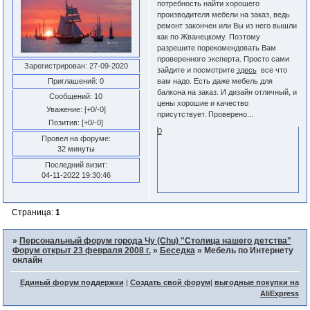
потребность найти хорошего
производителя мебели на заказ, ведь
ремонт закончен или Вы из него вышли
как по Жванецкому. Поэтому
разрешите порекомендовать Вам
проверенного эксперта. Просто сами
Зарегистрирован
: 27-09-2020
зайдите и посмотрите
здесь
все что
Приглашений:
0
вам надо. Есть даже мебель для
балкона на заказ. И дизайн отличный, и
Сообщений:
10
цены хорошие и качество
Уважение:
[+0/-0]
присутствует. Проверено...
Позитив:
[+0/-0]
0
Провел на форуме:
32 минуты
Последний визит:
04-11-2022 19:30:46
Страница:
1
»
Персональный форум города Чу (Chu) "Столица нашего детства"
Форум открыт 23 февраля 2008 г.
»
Беседка
»
Мебель по Интернету
онлайн
Единый форум поддержки
|
Создать свой форум
|
выгодные покупки на
AliExpress