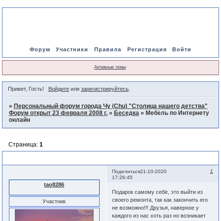
Форум
Участники
Правила
Регистрация
Войти
Активные темы
Привет, Гость!
Войдите
или
зарегистрируйтесь
.
»
Персональный форум города Чу (Chu) "Столица нашего детства"
Форум открыт 23 февраля 2008 г.
»
Беседка
»
Мебель по Интернету
онлайн
Страница:
1
Мебель по Интернету онлайн
1
Поделиться
21-10-2020
17:26:45
tao8286
Подарок самому себе, это выйти из
своего ремонта, так как закончить его
Участник
не возможно!!! Друзья, наверное у
каждого из нас хоть раз но возникает