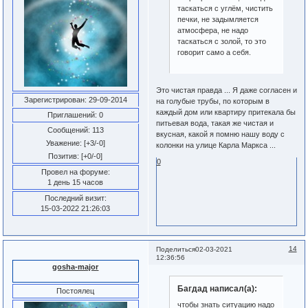
таскаться с углём, чистить
печки, не задымляется
атмосфера, не надо
таскаться с золой, то это
говорит само а себя.
Это чистая правда ... Я даже согласен и
Зарегистрирован
: 29-09-2014
на голубые трубы, по которым в
каждый дом или квартиру притекала бы
Приглашений:
0
питьевая вода, такая же чистая и
Сообщений:
113
вкусная, какой я помню нашу воду с
Уважение:
[+3/-0]
колонки на улице Карла Маркса ...
Позитив:
[+0/-0]
0
Провел на форуме:
1 день 15 часов
Последний визит:
15-03-2022 21:26:03
14
Поделиться
02-03-2021
12:36:56
gosha-major
Багдад написал(а):
Постоялец
чтобы знать ситуацию надо