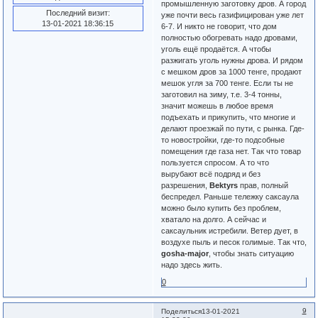
промышленную заготовку дров. А город
Последний визит:
уже почти весь газифицирован уже лет
13-01-2021 18:36:15
6-7. И никто не говорит, что дом
полностью обогревать надо дровами,
уголь ещё продаётся. А чтобы
разжигать уголь нужны дрова. И рядом
с мешком дров за 1000 тенге, продают
мешок угля за 700 тенге. Если ты не
заготовил на зиму, т.е. 3-4 тонны,
значит можешь в любое время
подъехать и прикупить, что многие и
делают проезжай по пути, с рынка. Где-
то новостройки, где-то подсобные
помещения где газа нет. Так что товар
пользуется спросом. А то что
вырубают всё подряд и без
разрешения,
Bektyrs
прав, полный
беспредел. Раньше тележку саксаула
можно было купить без проблем,
хватало на долго. А сейчас и
саксаульник истребили. Ветер дует, в
воздухе пыль и песок голимые. Так что,
gosha-major
, чтобы знать ситуацию
надо здесь жить.
0
9
Поделиться
13-01-2021