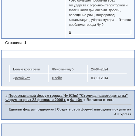
- это большая проблема всех
государств с огромной территорией и
маленькими финансами. Дороги ,
освещение улиц, водопровод ,
канализация , уборка мусора.... Это все
проблемы города Чу ?
0
Страница:
1
Похожие темы
Белые кроссовки
Женский клуб
24-04-2024
Другой чат.
Флейм
03-10-2014
»
Персональный форум города Чу (Chu) "Столица нашего детства"
Форум открыт 23 февраля 2008 г.
»
Флейм
»
Великая степь
Единый форум поддержки
|
Создать свой форум
|
выгодные покупки на
AliExpress