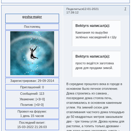
7
Поделиться
12-01-2021
17:39:12
gosha-major
Bektyrs написал(а):
Постоялец
Кампания по вырубке
зелёных насаждений в г.Шу
Bektyrs написал(а):
просто ведётся заготовка
дров для продажи зимой.
Зарегистрирован
: 29-09-2014
В середине прошлого века в городе в
Приглашений:
0
основном было печное отопление.
Дома строились из самана ,
Сообщений:
113
посередине дома стояла печь,
Уважение:
[+3/-0]
отапливались в основном каменным
Позитив:
[+0/-0]
углем. На зимний сезон для
Провел на форуме:
отапливания частного дома площадью
1 день 15 часов
до 50 квадратных метров заказывали
две - три тонны угля. Дрова нужны для
Последний визит:
растопки, а топить только дровами -
15-03-2022 21:26:03
для этого нужно заготовить шесть -