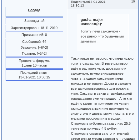
10
Поделиться
13-01-2021
18:36:13
Багдад
gosha-major
Завсегдатай
написал(а):
Зарегистрирован
: 18-11-2010
Топить печи саксаулом -
Приглашений:
0
все равно, что бумажными
деньгами ...
Сообщений:
64
Уважение:
[+6/-2]
Позитив:
[+6/-2]
Так я нигде не говорил, что печи нужно
Провел на форуме:
топить саксаулом. В теме разговор
1 день 16 часов
идёт о растопке угля, дровами или
Последний визит:
саксаулом, нужно внимательнее
13-01-2021 18:36:15
читать, а одним саксаулом печи
никогда и не топили. Дрова и саксаул
всегда использовались для розжига
угля. Саксаул в связи с газификацией
города давно уже не продают. А те кто
ещё по каким то причинам не успел
газифицироваться и не прикупил на
зиму уголь и дрова, могут покупать его
мелкими порциями и в мешках.
Стоимость кубометра газа у нас 25,5
тенге или по курсу 4,5 рубля.
Стоимость оплаты за отопительный
сезон или за месяц зависит от площади