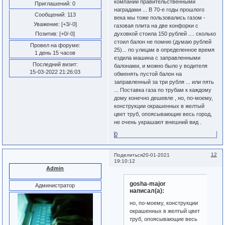
компании правительственными
Приглашений:
0
наградами ... В 70-е годы прошлого
Сообщений:
113
века мы тоже пользовались газом -
Уважение:
[+3/-0]
газовая плита на две конфорки с
духовкой стоила 150 рублей .... сколько
Позитив:
[+0/-0]
стоил балон не помню (думаю рублей
Провел на форуме:
25)... по улицам в определенное время
1 день 15 часов
ездила машина с заправленными
Последний визит:
балонами, и можно было у водителя
15-03-2022 21:26:03
обменять пустой балон на
заправленный за три рубля ... или пять
... Поставка газа по трубам к каждому
дому конечно дешевле , но, по-моему,
конструкции окрашенных в желтый
цвет труб, опоясывающие весь город,
не очень украшают внешний вид .
0
12
Поделиться
20-01-2021
19:10:12
Admin
gosha-major
Администратор
написал(а):
но, по-моему, конструкции
окрашенных в желтый цвет
труб, опоясывающие весь