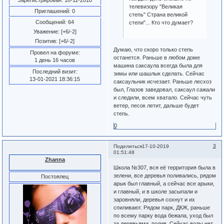
телевизору "Великая
Приглашений:
0
степь" Страна великой
Сообщений:
64
степи"... Кто что думает?
Уважение:
[+6/-2]
Позитив:
[+6/-2]
Думаю, что скоро только степь
Провел на форуме:
останется. Раньше в любом доме
1 день 16 часов
машина саксаула всегда была для
Последний визит:
зимы или шашлык сделать. Сейчас
13-01-2021 18:36:15
саксаульник исчезает. Раньше лесхоз
был, Глазов заведовал, саксаул сажали
и следили, всем хватало. Сейчас чуть
ветер, песок летит, дальше будет
степь.
0
3
Поделиться
17-10-2019
01:51:48
Zhanna
Школа №307, вся её территория была в
зелени, все деревья поливались, рядом
Постоялец
арык был главный, а сейчас все арыки,
и главный, и в школе засыпали и
заровняли, деревья сохнут и их
спиливают. Рядом парк, ДКЖ, раньше
по всему парку вода бежала, уход был
за деревьями, полив. Сейчас воды нет,