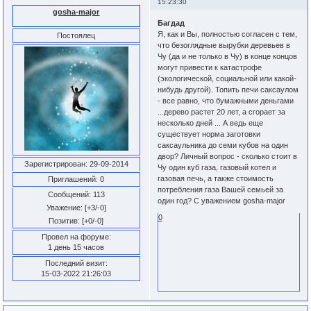
15:23:30
gosha-major
Багдад
Я, как и Вы, полностью согласен с тем,
Постоялец
что безоглядные вырубки деревьев в
Чу (да и не только в Чу) в конце концов
могут привести к катастрофе
(экологической, социальной или какой-
нибудь другой). Топить печи саксаулом
- все равно, что бумажными деньгами
...дерево растет 20 лет, а сгорает за
несколько дней ... А ведь еще
существует норма заготовки
саксаульника до семи кубов на один
двор? Личный вопрос - сколько стоит в
Зарегистрирован
: 29-09-2014
Чу один куб газа, газовый котел и
газовая печь, а также стоимость
Приглашений:
0
потребления газа Вашей семьей за
Сообщений:
113
один год? С уважением gosha-major
Уважение:
[+3/-0]
0
Позитив:
[+0/-0]
Провел на форуме:
1 день 15 часов
Последний визит:
15-03-2022 21:26:03