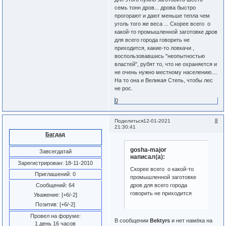
семь тонн дров... дрова быстро
прогорают и дают меньше тепла чем
уголь того же веса ... Скорее всего о
какой-то промышленной заготовке дров
для всего города говорить не
приходится, какие-то ловкачи ,
воспользовавшись "неопытностью
властей", рубят то, что не охраняется и
не очень нужно местному населению....
На то она и Великая Степь, чтобы лес
не рос.
0
8
Поделиться
12-01-2021
21:30:41
Багдад
gosha-major
Завсегдатай
написал(а):
Зарегистрирован
: 18-11-2010
Скорее всего о какой-то
Приглашений:
0
промышленной заготовке
дров для всего города
Сообщений:
64
говорить не приходится
Уважение:
[+6/-2]
Позитив:
[+6/-2]
Провел на форуме:
В сообщении
Bektyrs
и нет намёка на
1 день 16 часов