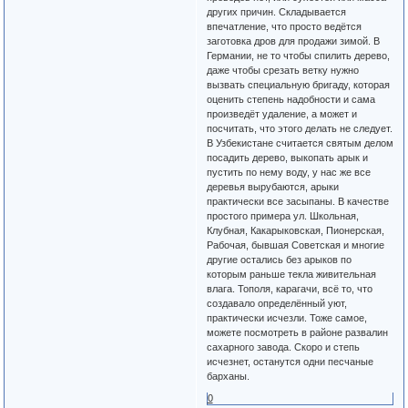
других причин. Складывается
впечатление, что просто ведётся
заготовка дров для продажи зимой. В
Германии, не то чтобы спилить дерево,
даже чтобы срезать ветку нужно
вызвать специальную бригаду, которая
оценить степень надобности и сама
произведёт удаление, а может и
посчитать, что этого делать не следует.
В Узбекистане считается святым делом
посадить дерево, выкопать арык и
пустить по нему воду, у нас же все
деревья вырубаются, арыки
практически все засыпаны. В качестве
простого примера ул. Школьная,
Клубная, Какарыковская, Пионерская,
Рабочая, бывшая Советская и многие
другие остались без арыков по
которым раньше текла живительная
влага. Тополя, карагачи, всё то, что
создавало определённый уют,
практически исчезли. Тоже самое,
можете посмотреть в районе развалин
сахарного завода. Скоро и степь
исчезнет, останутся одни песчаные
барханы.
0