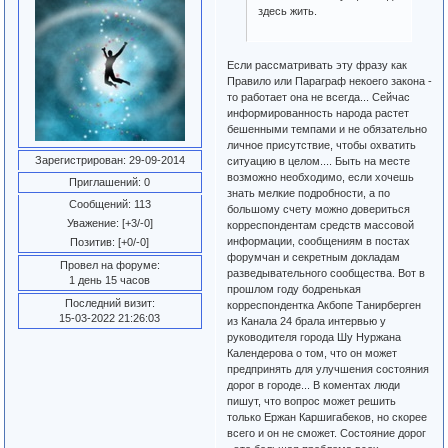
здесь жить.
Если рассматривать эту фразу как
Правило или Параграф некоего закона -
то работает она не всегда... Сейчас
информированность народа растет
бешенными темпами и не обязательно
личное присутствие, чтобы охватить
Зарегистрирован
: 29-09-2014
ситуацию в целом.... Быть на месте
возможно необходимо, если хочешь
Приглашений:
0
знать мелкие подробности, а по
Сообщений:
113
большому счету можно довериться
Уважение:
[+3/-0]
корреспондентам средств массовой
информации, сообщениям в постах
Позитив:
[+0/-0]
форумчан и секретным докладам
Провел на форуме:
разведывательного сообщества. Вот в
1 день 15 часов
прошлом году бодренькая
Последний визит:
корреспондентка Акбопе Танирберген
15-03-2022 21:26:03
из Канала 24 брала интервью у
руководителя города Шу Нуржана
Календерова о том, что он может
предпринять для улучшения состояния
дорог в городе... В коментах люди
пишут, что вопрос может решить
только Ержан Каршигабеков, но скорее
всего и он не сможет. Состояние дорог