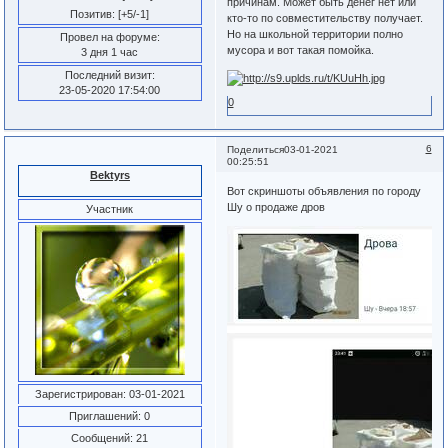
причинам. Может быть денег нет или
Позитив:
[+5/-1]
кто-то по совместительству получает.
Но на школьной территории полно
Провел на форуме:
мусора и вот такая помойка.
3 дня 1 час
Последний визит:
23-05-2020 17:54:00
0
6
Поделиться
03-01-2021
00:25:51
Bektyrs
Вот скриншоты объявления по городу
Шу о продаже дров
Участник
Зарегистрирован
: 03-01-2021
Приглашений:
0
Сообщений:
21