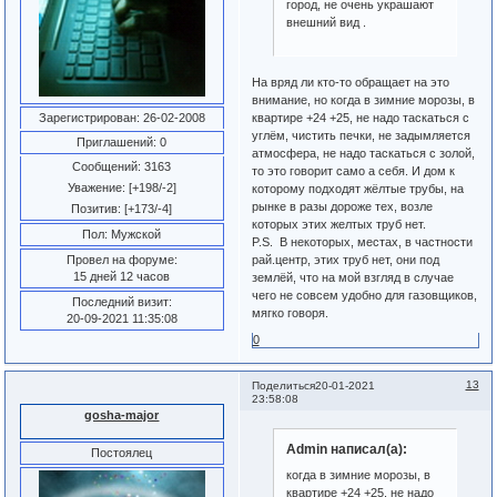
город, не очень украшают
внешний вид .
На вряд ли кто-то обращает на это
внимание, но когда в зимние морозы, в
квартире +24 +25, не надо таскаться с
Зарегистрирован
: 26-02-2008
углём, чистить печки, не задымляется
Приглашений:
0
атмосфера, не надо таскаться с золой,
Сообщений:
3163
то это говорит само а себя. И дом к
Уважение:
[+198/-2]
которому подходят жёлтые трубы, на
рынке в разы дороже тех, возле
Позитив:
[+173/-4]
которых этих желтых труб нет.
Пол:
Мужской
P.S. В некоторых, местах, в частности
рай.центр, этих труб нет, они под
Провел на форуме:
15 дней 12 часов
землёй, что на мой взгляд в случае
чего не совсем удобно для газовщиков,
Последний визит:
мягко говоря.
20-09-2021 11:35:08
0
13
Поделиться
20-01-2021
23:58:08
gosha-major
Admin написал(а):
Постоялец
когда в зимние морозы, в
квартире +24 +25, не надо