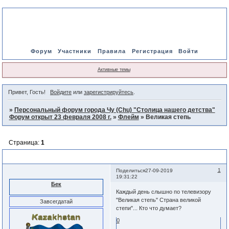
Форум
Участники
Правила
Регистрация
Войти
Активные темы
Привет, Гость!
Войдите
или
зарегистрируйтесь
.
»
Персональный форум города Чу (Chu) "Столица нашего детства"
Форум открыт 23 февраля 2008 г.
»
Флейм
»
Великая степь
Страница:
1
Великая степь
1
Поделиться
27-09-2019
19:31:22
Бек
Каждый день слышно по телевизору
"Великая степь" Страна великой
Завсегдатай
степи"... Кто что думает?
0