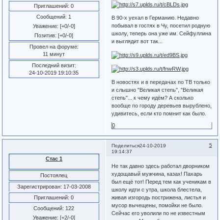
Приглашений:
0
Сообщений:
1
В 90-х уехал в Германию. Недавно
побывал в гостях в Чу, посетил родную
Уважение:
[+0/-0]
школу, теперь она уже им. Сейфуллина
Позитив:
[+0/-0]
и выглядит вот так...
Провел на форуме:
11 минут
Последний визит:
24-10-2019 19:10:35
В новостях и в передачах по ТВ только
и слышно "Великая степь", "Великая
степь"... к чему идём? А сколько
вообще по городу деревьев вырублено,
удивитесь, если кто помнит как было.
0
5
Поделиться
24-10-2019
19:14:37
Стас 1
Не так давно здесь работал дворником
худощавый мужчина, казах! Пахарь
Постоялец
был ещё тот! Перед тем как ученикам в
Зарегистрирован
: 17-03-2008
школу идти с утра, школа блестела,
Приглашений:
0
живая изгородь пострижена, листья и
мусор вычещены, помойки не было.
Сообщений:
122
Сейчас его уволили по не известным
Уважение:
[+2/-0]