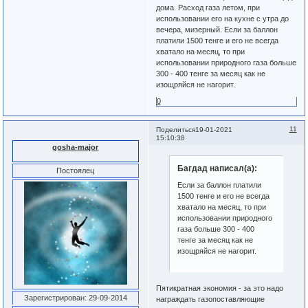
дома. Расход газа летом, при
использовании его на кухне с утра до
вечера, мизерный. Если за баллон
платили 1500 тенге и его не всегда
хватало на месяц, то при
использовании природного газа больше
300 - 400 тенге за месяц как не
изощряйся не нагорит.
0
11
Поделиться
19-01-2021
15:10:38
gosha-major
Багдад написал(а):
Постоялец
Если за баллон платили
1500 тенге и его не всегда
хватало на месяц, то при
использовании природного
газа больше 300 - 400
тенге за месяц как не
изощряйся не нагорит.
Пятикратная экономия - за это надо
Зарегистрирован
: 29-09-2014
награждать газопоставляющие