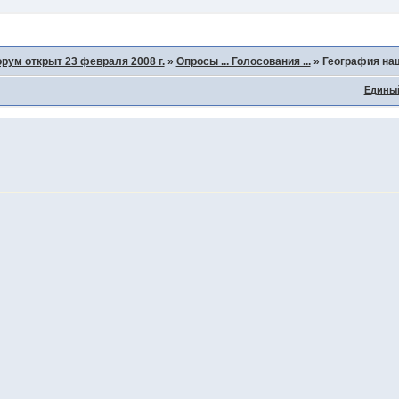
рум открыт 23 февраля 2008 г.
»
Опросы ... Голосования ...
»
География наш
Едины