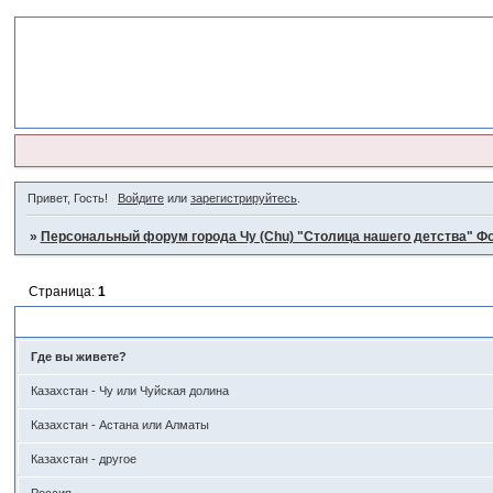
Привет, Гость!
Войдите
или
зарегистрируйтесь
.
»
Персональный форум города Чу (Chu) "Столица нашего детства" Фо
Страница:
1
География нашего форума ... Где мы сейчас... Вопрос 1
Где вы живете?
Казахстан - Чу или Чуйская долина
Казахстан - Астана или Алматы
Казахстан - другое