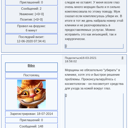
Приглашений:
0
следов не оставят. У меня возле глаз
очень много морщин было и я сильно
Сообщений:
2
комплексовала по этому поводу. Муж
Уважение:
[+0/-0]
сказал если комплексуешь убери их. В
Позитив:
[+0/-0]
итоге в тот же день набрала номер этой
клиники и не разочаровалась в
Провел на форуме:
предоставляемых услугах. Можно
6 минут
исправить это как инъекцией, так и
Последний визит:
хирургически.
12-06-2020 07:34:41
0
8
Поделиться
16-03-2021
18:58:02
Bibo
Морщины не обязательно "убирать" в
клинике, хотя это и быстрое решение
Постоялец
проблемы. Проконсультируйтесь с
косметологом - он посоветует средства
для ухода за кожей вокруг глаз.
0
Зарегистрирован
: 18-07-2014
Приглашений:
0
Сообщений:
148