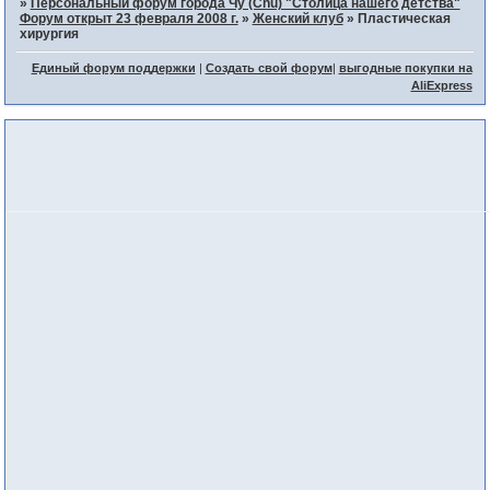
»
Персональный форум города Чу (Chu) "Столица нашего детства"
Форум открыт 23 февраля 2008 г.
»
Женский клуб
»
Пластическая
хирургия
Единый форум поддержки
|
Создать свой форум
|
выгодные покупки на
AliExpress