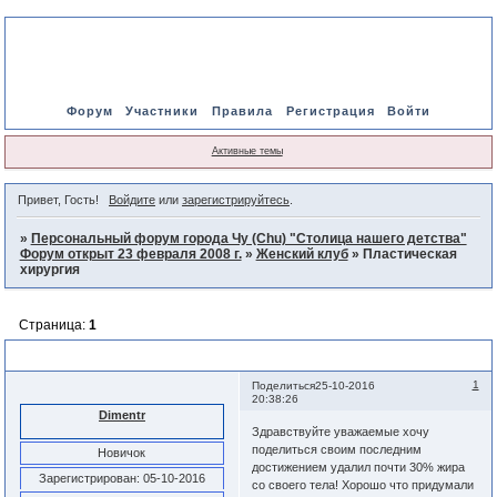
Форум
Участники
Правила
Регистрация
Войти
Активные темы
Привет, Гость!
Войдите
или
зарегистрируйтесь
.
»
Персональный форум города Чу (Chu) "Столица нашего детства"
Форум открыт 23 февраля 2008 г.
»
Женский клуб
»
Пластическая
хирургия
Страница:
1
Пластическая хирургия
1
Поделиться
25-10-2016
20:38:26
Dimentr
Здравствуйте уважаемые хочу
поделиться своим последним
Новичок
достижением удалил почти 30% жира
Зарегистрирован
: 05-10-2016
со своего тела! Хорошо что придумали