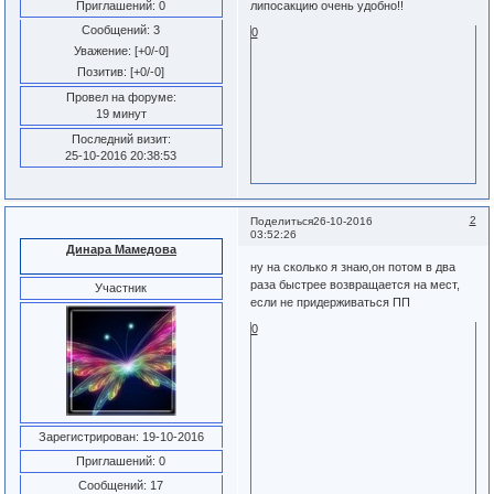
Приглашений:
0
липосакцию очень удобно!!
Сообщений:
3
0
Уважение:
[+0/-0]
Позитив:
[+0/-0]
Провел на форуме:
19 минут
Последний визит:
25-10-2016 20:38:53
2
Поделиться
26-10-2016
03:52:26
Динара Мамедова
ну на сколько я знаю,он потом в два
раза быстрее возвращается на мест,
Участник
если не придерживаться ПП
0
Зарегистрирован
: 19-10-2016
Приглашений:
0
Сообщений:
17