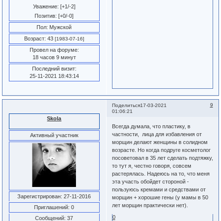
Уважение:
[+1/-2]
Позитив:
[+0/-0]
Пол:
Мужской
Возраст:
43
[1983-07-16]
Провел на форуме:
18 часов 9 минут
Последний визит:
25-11-2021 18:43:14
9
Поделиться
17-03-2021
01:06:21
Skola
Всегда думала, что пластику, в
частности, лица для избавления от
Активный участник
морщин делают женщины в солидном
возрасте. Но когда подруге косметолог
посоветовал в 35 лет сделать подтяжку,
то тут я, честно говоря, совсем
растерялась. Надеюсь на то, что меня
эта участь обойдет стороной -
пользуюсь кремами и средствами от
Зарегистрирован
: 27-11-2016
морщин + хорошие гены (у мамы в 50
лет морщин практически нет).
Приглашений:
0
0
Сообщений:
37