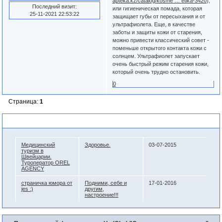
apteka.kz/catalog/kosme … etika-3420
),
Последний визит:
или гигиеническая помада, которая
25-11-2021 22:53:22
защищает губы от пересыхания и от
ультрафиолета. Еще, в качестве
заботы и защиты кожи от старения,
можно привести классический совет -
поменьше открытого контакта кожи с
солнцем. Ультрафиолет запускает
очень быстрый режим старения кожи,
который очень трудно остановить.
0
Страница:
1
Похожие темы
Медицинский
Здоровье.
03-07-2015
туризм в
Швейцарии.
Туроператор OREL
AGENCY
страничка юмора от
Подними, себе и
17-01-2016
jes :)
другим,
настроение!!!