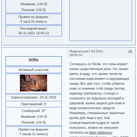
Уважение:
[+0/-0]
Позитив:
[+0/-0]
Провел на форуме:
4 часа 51 минуту
Последний визит:
26-11-2021 16:05:12
10
Поделиться
17-03-2021
18:05:10
bellka
Соглашусь со Skola, что гены играют
очень существенную роль. Но, нужно
Активный участник
иметь в виду, что, кроме генов на
состояние кожи влияет и окружающая
среда. Вот для того, чтобы уберечь
кожу от влияния этой среды (ветер,
перепад температур, солнце) и
Зарегистрирован
: 24-11-2016
сохранить ее подольше молодой и
здоровой, нужна защита для кожи в
Приглашений:
0
виде косметических средств.
Сообщений:
37
Например, специальные защитные
Уважение:
[+0/-0]
крема для лица и рук, или
Позитив:
[+0/-0]
солнцезащитная пудра (я такой
пользуюсь, можно ее описание
Провел на форуме:
почитать на
https://dobraya-
7 часов 21 минуту