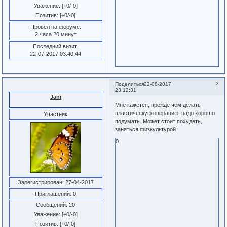
Уважение:
[+0/-0]
Позитив:
[+0/-0]
Провел на форуме:
2 часа 20 минут
Последний визит:
22-07-2017 03:40:44
3
Поделиться
22-08-2017
23:12:31
Jani
Мне кажется, прежде чем делать
пластическую операцию, надо хорошо
Участник
подумать. Может стоит похудеть,
заняться физкультурой
0
Зарегистрирован
: 27-04-2017
Приглашений:
0
Сообщений:
20
Уважение:
[+0/-0]
Позитив:
[+0/-0]