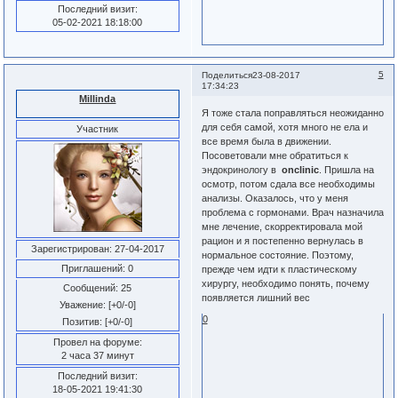
Последний визит:
05-02-2021 18:18:00
5
Поделиться
23-08-2017
17:34:23
Millinda
Я тоже стала поправляться неожиданно
для себя самой, хотя много не ела и
Участник
все время была в движении.
Посоветовали мне обратиться к
эндокринологу в
onclinic
. Пришла на
осмотр, потом сдала все необходимы
анализы. Оказалось, что у меня
проблема с гормонами. Врач назначила
мне лечение, скорректировала мой
рацион и я постепенно вернулась в
Зарегистрирован
: 27-04-2017
нормальное состояние. Поэтому,
Приглашений:
0
прежде чем идти к пластическому
хирургу, необходимо понять, почему
Сообщений:
25
появляется лишний вес
Уважение:
[+0/-0]
0
Позитив:
[+0/-0]
Провел на форуме:
2 часа 37 минут
Последний визит:
18-05-2021 19:41:30