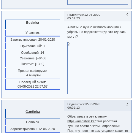
6
Поделиться
12-06-2020
05:57:23
Businka
А вот мне нужно немного морщины
убрать не подскажите где это сделать
Участник
могут?
Зарегистрирован
: 20-01-2020
0
Приглашений:
0
Сообщений:
14
Уважение:
[+0/-0]
Позитив:
[+0/-0]
Провел на форуме:
54 минуты
Последний визит:
05-08-2021 22:57:57
7
Поделиться
12-06-2020
06:02:13
Gardinka
Обратитесь в эту клинику
https://medstyle.kz/
там работают
Новичок
лучшие врачи в этом направлении.
Зарегистрирован
: 12-06-2020
Подтянут все что вам угодно и каких-то