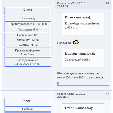
13
Поделиться
25-10-2013
22:24:03
Стас 1
Drive написал(а):
Постоялец
Кто нибудь послушайте на
Зарегистрирован
: 17-03-2008
1,609 мгц
Приглашений:
0
Сообщений:
122
Уважение:
[+2/-0]
Послушал
Позитив:
[+5/-1]
Провел на форуме:
Медвед написал(а):
3 дня 1 час
Хаароооший рок!!!!!
Последний визит:
23-05-2020 17:54:00
Шкала не цифровая , китаец где то
около 200 м или 190 что за станция
0
14
Поделиться
30-10-2013
23:02:34
Индус
Стас 1 написал(а):
Новичок