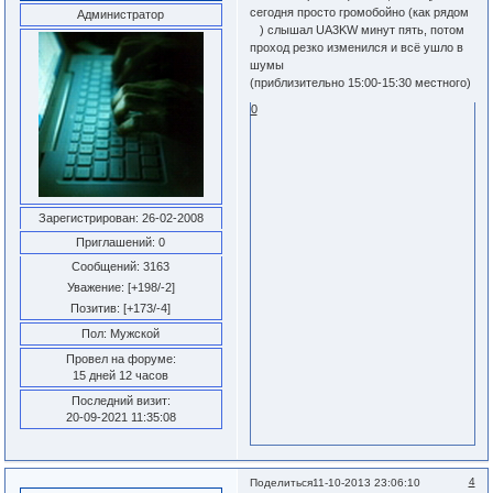
сегодня просто громобойно (как рядом
Администратор
) слышал UA3KW минут пять, потом
проход резко изменился и всё ушло в
шумы
(приблизительно 15:00-15:30 местного)
0
Зарегистрирован
: 26-02-2008
Приглашений:
0
Сообщений:
3163
Уважение:
[+198/-2]
Позитив:
[+173/-4]
Пол:
Мужской
Провел на форуме:
15 дней 12 часов
Последний визит:
20-09-2021 11:35:08
4
Поделиться
11-10-2013 23:06:10