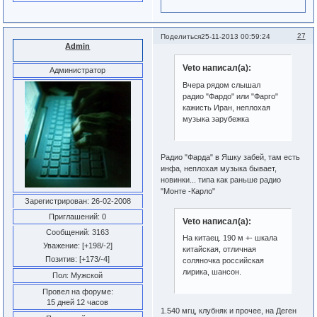
27
Поделиться
25-11-2013 00:59:24
Admin
Veto написал(а):
Администратор
Вчера рядом слышал
радио "Фардо" или "Фарго"
кажисть Иран, неплохая
музыка зарубежка
Радио "Фарда" в Яшку забей, там есть
инфа, неплохая музыка бывает,
новинки... типа как раньше радио
"Монте -Карло"
Зарегистрирован
: 26-02-2008
Приглашений:
0
Veto написал(а):
Сообщений:
3163
На китаец. 190 м +- шкала
Уважение:
[+198/-2]
китайская, отличная
Позитив:
[+173/-4]
соляночка российская
лирика, шансон.
Пол:
Мужской
Провел на форуме:
15 дней 12 часов
1.540 мгц, клубняк и прочее, на Деген