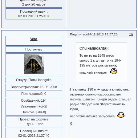
2 дня 20 часов
Последний визит:
02-03-2015 17:59:07
26
Поделиться
24-11-2013 19:57:20
Veto
Chu написал(а):
Постоялец
То не то на 1545 плюс
минус 1 кгц, где то на 194-
195 метров рок музыка,
класный винигрет
Откуда:
Terra incognita
Зарегистрирован
: 16-05-2008
На китаец. 190 м +- шкала китайская,
Приглашений:
0
отличная соляночка российская
лирика, шансон. Вчера рядом слышал
Сообщений:
194
радио "Фардо" или "Фарго" кажисть
Уважение:
[+6/-2]
Иран,
Позитив:
[+6/-0]
неплохая музыка зарубежка
Провел на форуме:
0
1 день 1 час
Последний визит:
02-01-2015 21:37:40