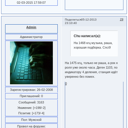
02-03-2015 17:59:07
29
Поделиться
05-12-2013
23:10:40
Admin
Chu написал(а):
Администратор
На 1468 кгц музыка, раша,
хорошая подборка. Спсб!
На 1475 кгц, только не раша, а рок н
ролл уже около часа. Деген 1103, по
индикатору 4 деления, станция идёт
уверенно без помех.
0
Зарегистрирован
: 26-02-2008
Приглашений:
0
Сообщений:
3163
Уважение:
[+198/-2]
Позитив:
[+173/-4]
Пол:
Мужской
Провел на форуме: