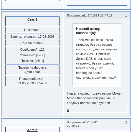
5
Поделиться
11-10-2013 23:47:18
Стас 1
Ночной дозор
Постоялец
написал(а):
Зарегистрирован
: 17-03-2008
1,655 мгц не знаю что за
Приглашений:
0
станция, без разговоров
музон, сегодня рок видимо
Сообщений:
122
самые хиты. Приём на
Уважение:
[+2/-0]
Деген 1103, очень даже
Позитив:
[+5/-1]
уверенно, без затуханий,
Провел на форуме:
может Иран у них
3 дня 1 час
последнее время
частенько музон неплохой.
Последний визит:
23-05-2020 17:54:00
Нашёл слухаю, только не рок.Может
Монте Карло говорят раньше на
средних постоянно слушали.
0
6
Поделиться
12-10-2013
00:46:21
Admin