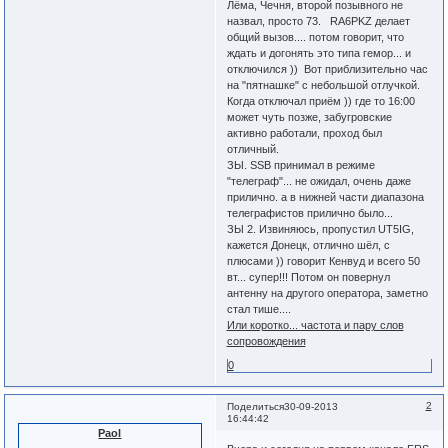
Лёма, Чечня, второй позывного не
назвал, просто 73. RA6PKZ делает
общий вызов.... потом говорит, что
ждать и догонять это типа гемор... и
отключился )) Вот приблизительно час
на "пятнашке" с небольшой отлучкой.
Когда отключал приём )) где то 16:00
может чуть позже, забугровские
активно работали, проход был
отличный.
ЗЫ. SSB принимал в режиме
"телеграф"... не ожидал, очень даже
прилично. а в нижней части диапазона
телеграфистов прилично было...
ЗЫ 2. Извиняюсь, пропустил UT5IG,
кажется Донецк, отлично шёл, с
плюсами )) говорит Кенвуд и всего 50
вт... супер!!! Потом он повернул
антенну на другого оператора, заметно
стал тише....
Или коротко... частота и пару слов
сопровождения
0
2
Поделиться
30-09-2013
16:44:42
Paol