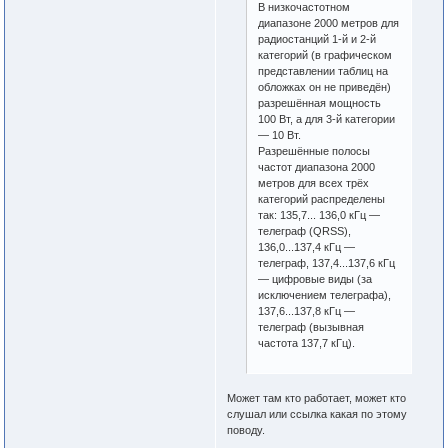
В низкочастотном
диапазоне 2000 метров для
радиостанций 1-й и 2-й
категорий (в графическом
представлении таблиц на
обложках он не приведён)
разрешённая мощность
100 Вт, а для 3-й категории
— 10 Вт.
Разрешённые полосы
частот диапазона 2000
метров для всех трёх
категорий распределены
так: 135,7... 136,0 кГц —
телеграф (QRSS),
136,0...137,4 кГц —
телеграф, 137,4...137,6 кГц
— цифровые виды (за
исключением телеграфа),
137,6...137,8 кГц —
телеграф (вызывная
частота 137,7 кГц).
Может там кто работает, может кто
слушал или ссылка какая по этому
поводу.