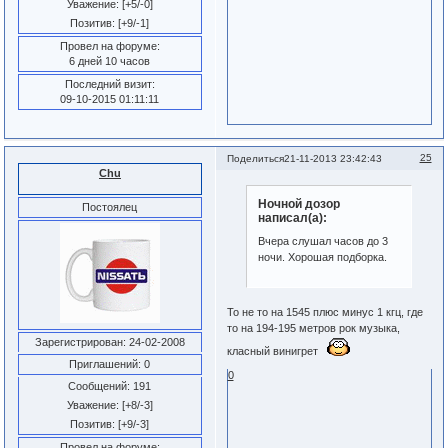
Уважение:
[+5/-0]
Позитив:
[+9/-1]
Провел на форуме:
6 дней 10 часов
Последний визит:
09-10-2015 01:11:11
25
Поделиться
21-11-2013 23:42:43
Chu
Ночной дозор
Постоялец
написал(а):
Вчера слушал часов до 3
ночи. Хорошая подборка.
То не то на 1545 плюс минус 1 кгц, где
то на 194-195 метров рок музыка,
Зарегистрирован
: 24-02-2008
класный винигрет
Приглашений:
0
0
Сообщений:
191
Уважение:
[+8/-3]
Позитив:
[+9/-3]
Провел на форуме: