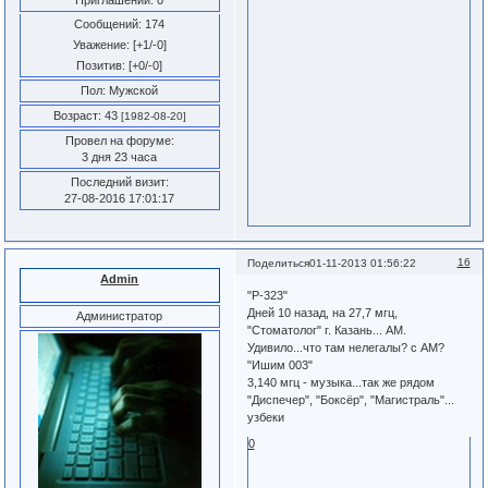
Приглашений:
0
Сообщений:
174
Уважение:
[+1/-0]
Позитив:
[+0/-0]
Пол:
Мужской
Возраст:
43
[1982-08-20]
Провел на форуме:
3 дня 23 часа
Последний визит:
27-08-2016 17:01:17
16
Поделиться
01-11-2013 01:56:22
Admin
"Р-323"
Дней 10 назад, на 27,7 мгц,
Администратор
"Стоматолог" г. Казань... АМ.
Удивило...что там нелегалы? с АМ?
"Ишим 003"
3,140 мгц - музыка...так же рядом
"Диспечер", "Боксёр", "Магистраль"...
узбеки
0