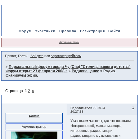
Форум
Участники
Правила
Регистрация
Войти
Активные темы
Привет, Гость!
Войдите
или
зарегистрируйтесь
.
»
Персональный форум города Чу (Chu) "Столица нашего детства"
Форум открыт 23 февраля 2008 г.
»
Радиовещание
»
Радио.
Сканируем эфир.
Страница:
1
2
»
Радио. Сканируем эфир.
1
Поделиться
29-09-2013
20:27:38
Admin
Указываем частоты, где что слышали.
Интересно всё, маяки, маркеры,
Администратор
интересные радиостанции,
радиостанции с музыкальными