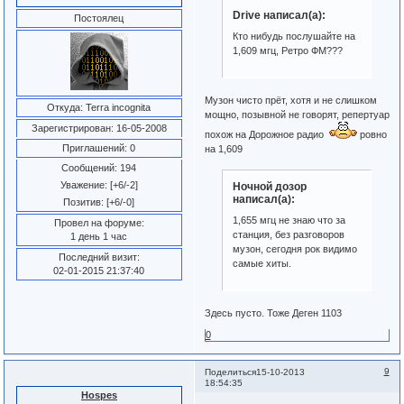
Drive написал(а):
Постоялец
Кто нибудь послушайте на
1,609 мгц, Ретро ФМ???
Музон чисто прёт, хотя и не слишком
Откуда:
Terra incognita
мощно, позывной не говорят, репертуар
Зарегистрирован
: 16-05-2008
похож на Дорожное радио
ровно
Приглашений:
0
на 1,609
Сообщений:
194
Уважение:
[+6/-2]
Ночной дозор
написал(а):
Позитив:
[+6/-0]
1,655 мгц не знаю что за
Провел на форуме:
станция, без разговоров
1 день 1 час
музон, сегодня рок видимо
Последний визит:
самые хиты.
02-01-2015 21:37:40
Здесь пусто. Тоже Деген 1103
0
9
Поделиться
15-10-2013
18:54:35
Hospes