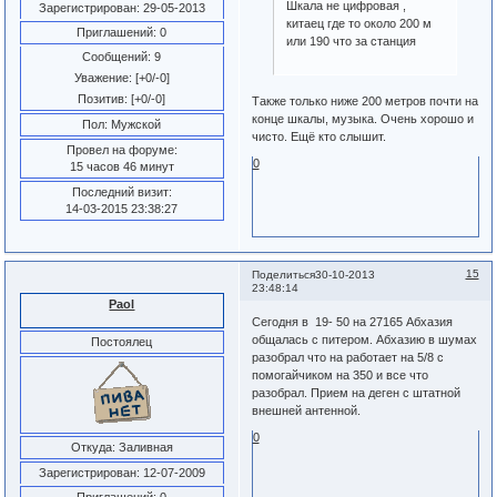
Шкала не цифровая ,
Зарегистрирован
: 29-05-2013
китаец где то около 200 м
Приглашений:
0
или 190 что за станция
Сообщений:
9
Уважение:
[+0/-0]
Позитив:
[+0/-0]
Также только ниже 200 метров почти на
конце шкалы, музыка. Очень хорошо и
Пол:
Мужской
чисто. Ещё кто слышит.
Провел на форуме:
0
15 часов 46 минут
Последний визит:
14-03-2015 23:38:27
15
Поделиться
30-10-2013
23:48:14
Paol
Сегодня в 19- 50 на 27165 Абхазия
общалась с питером. Абхазию в шумах
Постоялец
разобрал что на работает на 5/8 с
помогайчиком на 350 и все что
разобрал. Прием на деген с штатной
внешней антенной.
0
Откуда:
Заливная
Зарегистрирован
: 12-07-2009