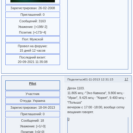
Зарегистрирован
: 26-02-2008
Приглашений:
0
Сообщений:
3163
Уважение:
[+198/-2]
Позитив:
[+173/-4]
Пол:
Мужской
Провел на форуме:
15 дней 12 часов
Последний визит:
20-09-2021 11:35:08
17
Поделиться
01-11-2013 12:31:15
Pilot
Деген 1103.
11.805 мгц -"Эхо Кавказа", 9.800 мгц -
Участник
"Иран", 9.425 мгц - "Корея", 9.400 мгц -
Откуда:
Украина
"Польша"
вечером с 17:00 -18:00, вообще сетку
Зарегистрирован
: 18-04-2013
вещания говорят.
Приглашений:
0
0
Сообщений:
18
Уважение:
[+1/-0]
Позитив:
[+0/-0]