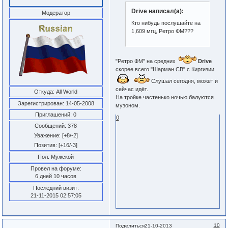
Drive написал(а):
Модератор
Кто нибудь послушайте на
1,609 мгц, Ретро ФМ???
"Ретро ФМ" на средних
Drive
скорее всего "Шарман СВ" с Киргизии
Слушал сегодня, может и
сейчас идёт.
Откуда:
All World
На тройке частенько ночью балуются
Зарегистрирован
: 14-05-2008
музоном.
Приглашений:
0
0
Сообщений:
378
Уважение:
[+8/-2]
Позитив:
[+16/-3]
Пол:
Мужской
Провел на форуме:
6 дней 10 часов
Последний визит:
21-11-2015 02:57:05
10
Поделиться
21-10-2013