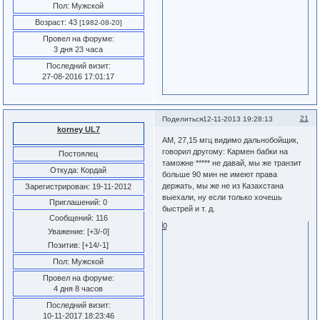
Пол:
Мужской
Возраст:
43
[1982-08-20]
Провел на форуме:
3 дня 23 часа
Последний визит:
27-08-2016 17:01:17
21
Поделиться
12-11-2013 19:28:13
korney UL7
АМ, 27,15 мгц видимо дальнобойщик,
говорил другому: Кармен бабки на
Постоялец
таможне ***** не давай, мы же транзит
Откуда:
Кордай
больше 90 мин не имеют права
держать, мы же не из Казахстана
Зарегистрирован
: 19-11-2012
выехали, ну если только хочешь
Приглашений:
0
быстрей и т. д.
Сообщений:
116
0
Уважение:
[+3/-0]
Позитив:
[+14/-1]
Пол:
Мужской
Провел на форуме:
4 дня 8 часов
Последний визит:
10-11-2017 18:23:46