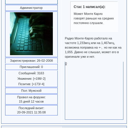
Стас 1 написал(а):
Администратор
Может Монте Карло
говорят раньше на средних
постоянно слушали.
Радио Монте-Карло работало на
частоте 1,233мгц или на 1,467мгц,
возможна поправка на +-, но ни как на
1,655. Давно не слышал, может его в
оригинале уже и нет.
Зарегистрирован
: 26-02-2008
0
Приглашений:
0
Сообщений:
3163
Уважение:
[+198/-2]
Позитив:
[+173/-4]
Пол:
Мужской
Провел на форуме:
15 дней 12 часов
Последний визит:
20-09-2021 11:35:08