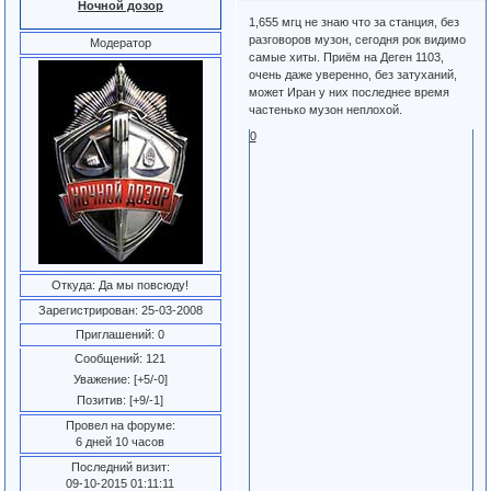
Ночной дозор
1,655 мгц не знаю что за станция, без
разговоров музон, сегодня рок видимо
Модератор
самые хиты. Приём на Деген 1103,
очень даже уверенно, без затуханий,
может Иран у них последнее время
частенько музон неплохой.
0
Откуда:
Да мы повсюду!
Зарегистрирован
: 25-03-2008
Приглашений:
0
Сообщений:
121
Уважение:
[+5/-0]
Позитив:
[+9/-1]
Провел на форуме:
6 дней 10 часов
Последний визит:
09-10-2015 01:11:11