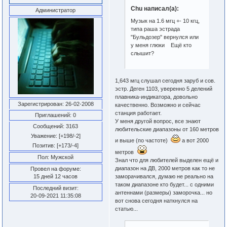
Chu написал(а):
Администратор
Музык на 1.6 мгц +- 10 кгц,
типа раша эстрада
"Бульдозер" вернулся или
у меня глюки Ещё кто
слышит?
1,643 мгц слушал сегодня заруб и сов.
эстр. Деген 1103, уверенно 5 делений
плавника-индикатора, довольно
Зарегистрирован
: 26-02-2008
качественно. Возможно и сейчас
станция работает.
Приглашений:
0
У меня другой вопрос, все знают
Сообщений:
3163
любительские диапазоны от 160 метров
Уважение:
[+198/-2]
и выше (по частоте)
а вот 2000
Позитив:
[+173/-4]
метров
Пол:
Мужской
Знал что для любителей выделен ещё и
диапазон на ДВ, 2000 метров как то не
Провел на форуме:
заморачивался, думаю не реально на
15 дней 12 часов
таком диапазоне кто будет... с одними
Последний визит:
антеннами (размеры) заморочка... но
20-09-2021 11:35:08
вот снова сегодня наткнулся на
статью...