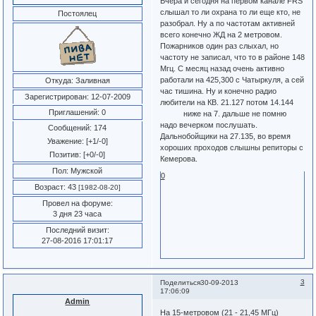
Вчера и сегодня на первом канале FRS
слышал то ли охрана то ли еще кто, не
Постоялец
разобрал. Ну а по частотам активней
всего конечно ЖД на 2 метровом.
Пожарников один раз слыхал, но
частоту не записал, что то в районе 148
Мгц. С месяц назад очень активно
работали на 425,300 с Чатыркуля, а сей
Откуда:
Заливная
час тишина. Ну и конечно радио
Зарегистрирован
: 12-07-2009
любители на КВ. 21.127 потом 14.144
Приглашений:
0
ниже на 7. дальше не помню
надо вечерком послушать.
Сообщений:
174
Дальнобойщики на 27.135, во время
Уважение:
[+1/-0]
хороших проходов слышны репиторы с
Позитив:
[+0/-0]
Кемерова.
Пол:
Мужской
0
Возраст:
43
[1982-08-20]
Провел на форуме:
3 дня 23 часа
Последний визит:
27-08-2016 17:01:17
3
Поделиться
30-09-2013
17:06:09
Admin
На 15-метровом (21 - 21,45 МГц)