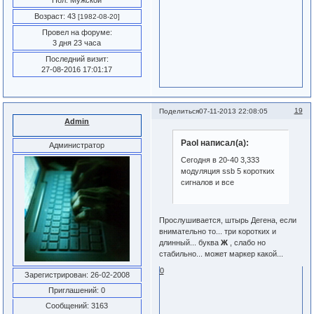
Пол:
Мужской
Возраст:
43
[1982-08-20]
Провел на форуме:
3 дня 23 часа
Последний визит:
27-08-2016 17:01:17
19
Поделиться
07-11-2013 22:08:05
Admin
Paol написал(а):
Администратор
Сегодня в 20-40 3,333
модуляция ssb 5 коротких
сигналов и все
Прослушивается, штырь Дегена, если
внимательно то... три коротких и
длинный... буква
Ж
, слабо но
стабильно... может маркер какой...
0
Зарегистрирован
: 26-02-2008
Приглашений:
0
Сообщений:
3163