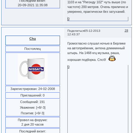
Последний визит:
1103 и на "Ригонду 102" чуть выше (по
20-09-2021 11:35:08
частоте) 200 метров. Очень прилично и
уверенно, практически без затуханий.
0
28
Поделиться
05-12-2013
12:43:37
Chu
Громогласно слушал ночью в Берлике
на автоприёмник, антена длиииинный
Постоялец
штырь. На 1468 кгц музыка, раша,
хорошая подборка. Спсб!
0
Зарегистрирован
: 24-02-2008
Приглашений:
0
Сообщений:
191
Уважение:
[+8/-3]
Позитив:
[+9/-3]
Провел на форуме:
2 дня 20 часов
Последний визит: