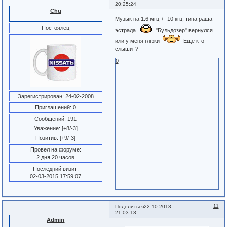
20:25:24
Chu
Музык на 1.6 мгц +- 10 кгц, типа раша
Постоялец
эстрада
"Бульдозер" вернулся
или у меня глюки
Ещё кто
слышит?
0
Зарегистрирован
: 24-02-2008
Приглашений:
0
Сообщений:
191
Уважение:
[+8/-3]
Позитив:
[+9/-3]
Провел на форуме:
2 дня 20 часов
Последний визит:
02-03-2015 17:59:07
11
Поделиться
22-10-2013
21:03:13
Admin