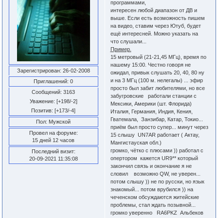
программами,
интересен любой диапазон от ДВ и
выше. Если есть возможность пишем
на видео, ставим через Ютуб, будет
ещё интересней. Можно указать на
что слушали...
Пример.
15 метровый (21-21,45 МГц), время по
нашему 15:00. Честно говоря не
Зарегистрирован
: 26-02-2008
ожидал, привык слушать 20, 40, 80 ну
и на 3 МГц (100 м. нелегалы) ... эфир
Приглашений:
0
просто был забит любителями, но все
Сообщений:
3163
забугровские работали станции с
Уважение:
[+198/-2]
Мексики, Америки (шт. Флорида)
Позитив:
[+173/-4]
Италия, Германия, Индия, Кения,
Гватемала, Занзибар, Катар, Токио...
Пол:
Мужской
приём был просто супер... минут через
Провел на форуме:
15 слышу UN7AR работает ( Актау,
15 дней 12 часов
Мангистауская обл.)
громко, чётко с плюсами )) работал с
Последний визит:
опертором кажется UR9** который
20-09-2021 11:35:08
закончил связь и окончание я не
словил возможно QW, не уверен...
потом слышу )) не по русски, но язык
знакомый... потом врубился )) на
чеченском обсуждаются житейские
проблемы, стал ждать позывной...
громко уверенно RA6PKZ Альбеков