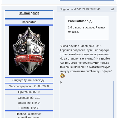
23
Поделиться
17-11-2013 23:37:45
Ночной дозор
Paol написал(а):
Модератор
1,6 с ново в эфире. Разная
музыка.
Вчера слушал часов до 3 ночи.
Хорошая подборка. Деген на зарядке
стоял, китайцом слушал, нормально.
Чо за станция, как сигнал? На тройке
как то мужик похожую крутил только
там ваще шансон и с матами каждую
минуту кричал что он "Тайфун эфира"
Откуда:
Да мы повсюду!
0
Зарегистрирован
: 25-03-2008
Приглашений:
0
Сообщений:
121
Уважение:
[+5/-0]
Позитив:
[+9/-1]
Провел на форуме:
6 дней 10 часов