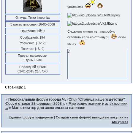
организма
Откуда:
Terra incognita
Зарегистрирован
: 16-05-2008
Приглашений:
0
Сложного ничего нет, попробую
склепать если чо отпишусь
если
Сообщений:
194
Уважение:
[+6/-2]
смогу
Позитив:
[+6/-0]
0
Провел на форуме:
1 день 1 час
Последний визит:
02-01-2015 21:37:40
Страница:
1
»
Персональный форум города Чу (Chu) "Столица нашего детства"
Форум открыт 23 февраля 2008 г.
»
Мир радиотехники и электроники
...
»
Магнетизатор для алкогольных напитков
Единый форум поддержки
|
Создать свой форум
|
выгодные покупки на
AliExpress