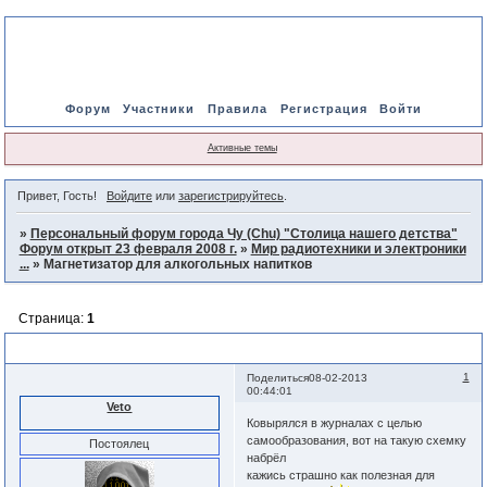
Форум
Участники
Правила
Регистрация
Войти
Активные темы
Привет, Гость!
Войдите
или
зарегистрируйтесь
.
»
Персональный форум города Чу (Chu) "Столица нашего детства"
Форум открыт 23 февраля 2008 г.
»
Мир радиотехники и электроники
...
»
Магнетизатор для алкогольных напитков
Страница:
1
Магнетизатор для алкогольных напитков
1
Поделиться
08-02-2013
00:44:01
Veto
Ковырялся в журналах с целью
самообразования, вот на такую схемку
Постоялец
набрёл
кажись страшно как полезная для