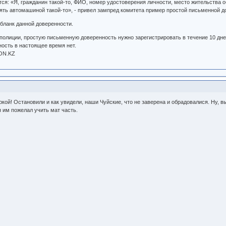
ся: «Я, гражданин такой-то, ФИО, номер удостоверения личности, место жительства 
ять автомашиной такой-то», - привел зампред комитета пример простой письменной 
 бланк данной доверенности.
полиции, простую письменную доверенность нужно зарегистрировать в течение 10 дне
ость в настоящее время нет.
KON.KZ
еркой! Остановили и как увидели, наши Чуйские, что не заверена и обрадовалися. Ну,
 я им пожелал учить мат часть.