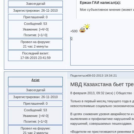
Ержан ГАИ написал(а):
Завсегдатай
Мое субъективное мнение (может и 
Зарегистрирован
: 26-11-2010
Приглашений:
0
Сообщений:
53
Уважение:
[+4/-0]
+500
Позитив:
[+1/-0]
0
Провел на форуме:
21 час 2 минуты
Последний визит:
17-06-2015 23:41:59
Поделиться
08-02-2013 19:34:21
Aziat
МВД Казахстана бьет тре
Завсегдатай
8 февраля 2013, 09:32 (мск) | Общество
Зарегистрирован
: 26-11-2010
Только в первый месяц текущего года в 
Приглашений:
0
невосполнимые социально-экономические
Сообщений:
53
В целях снижения уровня аварийности и
Уважение:
[+4/-0]
выявлению и профилактике нарушений в
Позитив:
[+1/-0]
нарушений, совершаемых пешеходами.
Провел на форуме:
«Водители не пристегиваются ремнями б
21 час 2 минуты