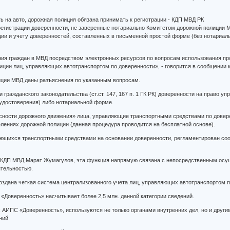
ь на авто, дорожная полиция обязана принимать к регистрации - КДП МВД РК
регистрации доверенности, не заверенные нотариально Комитетом дорожной полиции 
ации и учету доверенностей, составленных в письменной простой форме (без нотариа
ния граждан в МВД посредством электронных ресурсов по вопросам использования п
иции лиц, управляющих автотранспортом по доверенности», - говорится в сообщении 
иции МВД даны разъяснения по указанным вопросам.
гражданского законодательства (ст.ст. 147, 167 п. 1 ГК РК) доверенности на право 
 удостоверения) либо нотариальной форме.
пасности дорожного движения» лица, управляющие транспортными средствами по довер
елениях дорожной полиции (данная процедура проводится на бесплатной основе).
ьзующихся транспортными средствами на основании доверенности, регламентирован 
я КДП МВД Марат Жумагулов, эта функция напрямую связана с непосредственным осу
ятельностью.
оздана четкая система централизованного учета лиц, управляющих автотранспортом по
«Доверенность» насчитывает более 2,5 млн. данной категории сведений.
 АИПС «Доверенность», используются не только органами внутренних дел, но и дру
ний.