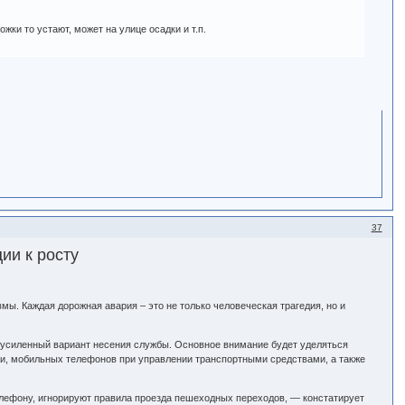
жки то устают, может на улице осадки и т.п.
37
ии к росту
мы. Каждая дорожная авария – это не только человеческая трагедия, но и
а усиленный вариант несения службы. Основное внимание будет уделяться
и, мобильных телефонов при управлении транспортными средствами, а также
лефону, игнорируют правила проезда пешеходных переходов, — констатирует