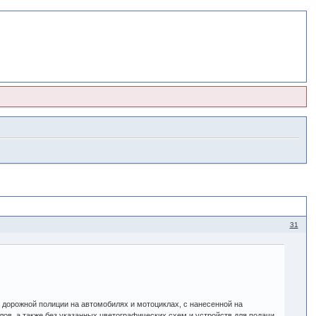
31
дорожной полиции на автомобилях и мотоциклах, с нанесенной на
ов, а также без указанных цветографических схем и устройств для подачи