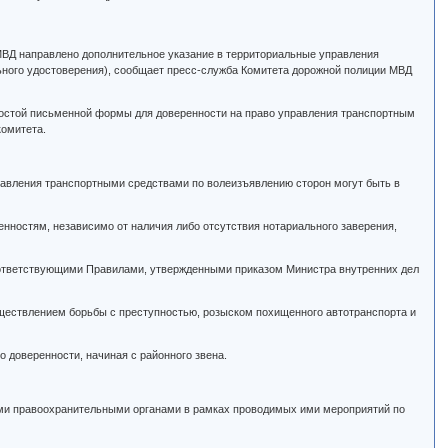
МВД направлено дополнительное указание в территориальные управления
льного удостоверения), сообщает пресс-служба Комитета дорожной полиции МВД
ростой письменной формы для доверенности на право управления транспортным
комитета.
управления транспортными средствами по волеизъявлению сторон могут быть в
енностям, независимо от наличия либо отсутствия нотариального заверения,
соответствующими Правилами, утвержденными приказом Министра внутренних дел
ществлением борьбы с преступностью, розыском похищенного автотранспорта и
 доверенности, начиная с районного звена.
гими правоохранительными органами в рамках проводимых ими мероприятий по