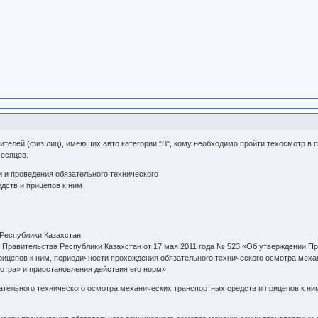
ителей (физ.лиц), имеющих авто категории "В", кому необходимо пройти техосмотр в 
месяцев.
 и проведения обязательного технического
дств и прицепов к ним
 Республики Казахстан
 Правительства Республики Казахстан от 17 мая 2011 года № 523 «Об утверждении Пр
рицепов к ним, периодичности прохождения обязательного технического осмотра меха
отра» и приостановления действия его норм»
ательного технического осмотра механических транспортных средств и прицепов к ни