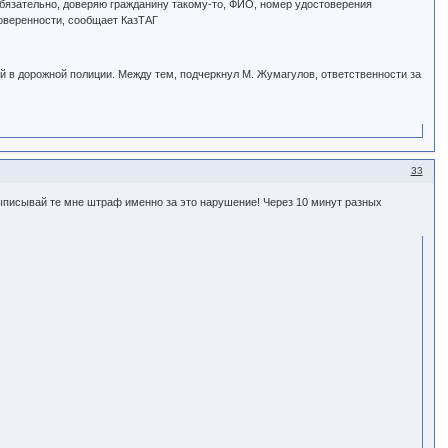
обязательно, доверяю гражданину такому-то, ФИО, номер удостоверения
доверенности, сообщает КазТАГ
й в дорожной полиции. Между тем, подчеркнул М. Жумагулов, ответственности за
33
 выписывай те мне штраф именно за это нарушение! Через 10 минут разных