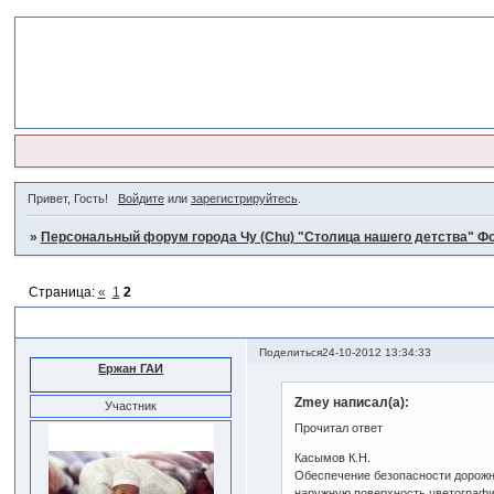
Привет, Гость!
Войдите
или
зарегистрируйтесь
.
»
Персональный форум города Чу (Chu) "Столица нашего детства" Фо
Страница:
«
1
2
ГАИ
Поделиться
24-10-2012 13:34:33
Ержан ГАИ
Zmey написал(а):
Участник
Прочитал ответ
Касымов К.Н.
Обеспечение безопасности дорожн
наружную поверхность цветографич