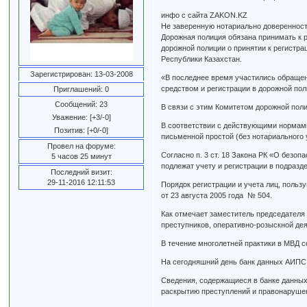
инфо с сайта ZAKON.KZ
Не заверенную нотариально доверенност
Дорожная полиция обязана принимать к 
дорожной полиции о принятии к регистр
Республики Казахстан.
Зарегистрирован
: 13-03-2008
«В последнее время участились обраще
средством и регистрации в дорожной пол
Приглашений:
0
Сообщений:
23
В связи с этим Комитетом дорожной пол
Уважение:
[+3/-0]
В соответствии с действующими нормами 
Позитив:
[+0/-0]
письменной простой (без нотариального
Провел на форуме:
Согласно п. 3 ст. 18 Закона РК «О безо
5 часов 25 минут
подлежат учету и регистрации в подразд
Последний визит:
29-11-2016 12:11:53
Порядок регистрации и учета лиц, пол
от 23 августа 2005 года № 504.
Как отмечает заместитель председател
преступников, оперативно-розыскной де
В течение многолетней практики в МВД с
На сегодняшний день банк данных АИПС 
Сведения, содержащиеся в банке данных
раскрытию преступлений и правонаруше