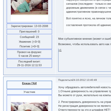
сигналов (последнее - только в с
дорожным движением (в связи с че
административном правонарушении
Всё понятно и ясно, на личном толь
составления протокола об админи
Зарегистрирован
: 13-03-2008
Приглашений:
0
Сообщений:
23
Мое субъективное мнение (может и ошибо
Уважение:
[+3/-0]
Возможно, чтобы использовать авто как
Позитив:
[+0/-0]
+1
Провел на форуме:
5 часов 25 минут
Последний визит:
29-11-2016 12:11:53
Поделиться
24-10-2012 13:40:49
Ержан ГАИ
Хочу обрадовать автолюбителей новость
1.Отныне доверенность на управление т
Участник
Вы можете от руки, желательно на компь
2. Регистрировать доверенность на упр
Не регистрация доверенности не являет
Ответственности за это и штрафов НЕТ!