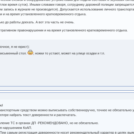
ветлое время суток). Иными словами говоря, сотруднику дорожной полиции запрещаетс
м запись в журнале не производится). Допускается использование личного транспорт
 и на время установленного кратковременного отдыха.
ко до работы доехать. А вот эта часть не очень.
стративном правонарушении и на время установленного кратковременного отдыха.
чное, я не юрист):
 письменный стол.
, ножки то устают, может на улице осадки и т.п.
ю!
ранспортным средством можно выписывать собственноручно, точнее не обязательно у
ютере набрать текст доверенности и распечатать.
авление ТС в органах ДП -РЕКОМЕНДОВАНО, но не обязательно.
ся нарушением КоАП.
 Тем самым регистрация доверенности носит рекомендательный характер в целях выяв