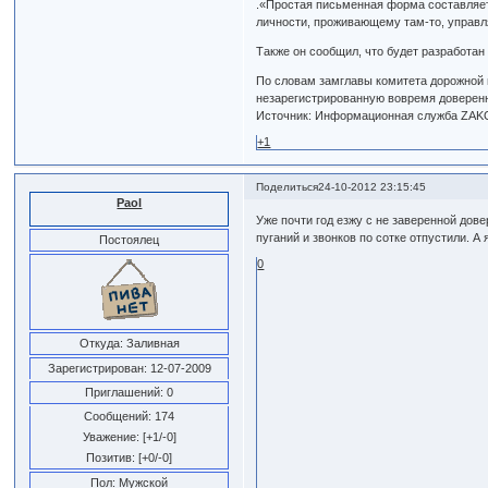
.«Простая письменная форма составляет
личности, проживающему там-то, управл
Также он сообщил, что будет разработан
По словам замглавы комитета дорожной 
незарегистрированную вовремя доверенн
Источник: Информационная служба ZA
+1
Поделиться
24-10-2012 23:15:45
Paol
Уже почти год езжу с не заверенной дов
пуганий и звонков по сотке отпустили. А
Постоялец
0
Откуда:
Заливная
Зарегистрирован
: 12-07-2009
Приглашений:
0
Сообщений:
174
Уважение:
[+1/-0]
Позитив:
[+0/-0]
Пол:
Мужской