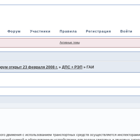
Форум
Участники
Правила
Регистрация
Войти
Активные темы
рум открыт 23 февраля 2008 г.
»
ДПС + РЭП
»
ГАИ
ого движения с использованием транспортных средств осуществляется инспекторами 
еской схемой и оборудованные устройствами для подачи световых и звуковых сигнал