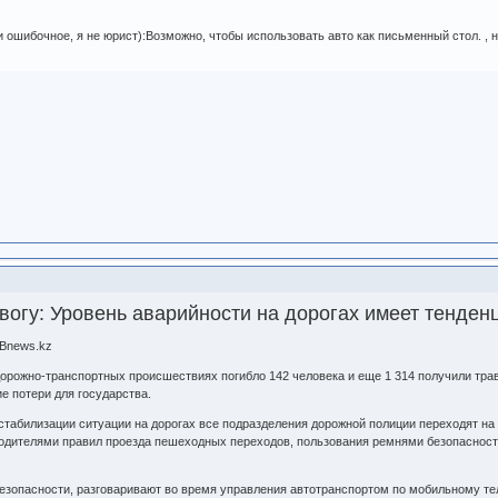
ошибочное, я не юрист):Возможно, чтобы использовать авто как письменный стол. , но
вогу: Уровень аварийности на дорогах имеет тенденц
 Bnews.kz
дорожно-транспортных происшествиях погибло 142 человека и еще 1 314 получили трав
 потери для государства.
 стабилизации ситуации на дорогах все подразделения дорожной полиции переходят н
одителями правил проезда пешеходных переходов, пользования ремнями безопасност
езопасности, разговаривают во время управления автотранспортом по мобильному те