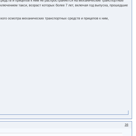
средств и прицепов к ним не распространяется на механические транспортные
ключением такси, возраст которых более 7 лет, включая год выпуска, прошедшие
ского осмотра механических транспортных средств и прицепов к ним,
36