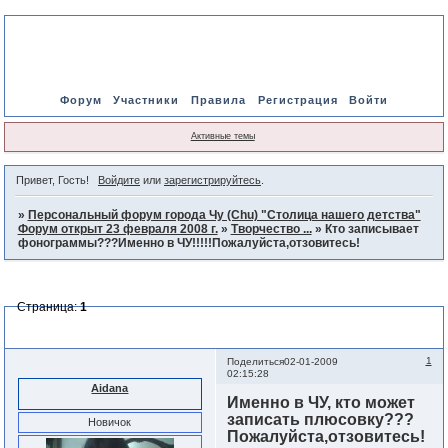
Форум
Участники
Правила
Регистрация
Войти
Активные темы
Привет, Гость!
Войдите
или
зарегистрируйтесь
.
»
Персональный форум города Чу (Chu) "Столица нашего детства"
Форум открыт 23 февраля 2008 г.
»
Творчество ...
»
Кто записывает
фонограммы???Именно в ЧУ!!!!!Пожалуйста,отзовитесь!
Страница:
1
Кто записывает фонограммы???Именно в ЧУ!!!!!
Пожалуйста,отзовитесь!
1
Поделиться
02-01-2009
02:15:28
Aidana
Именно в ЧУ, кто может
записать плюсовку???
Новичок
Пожалуйста,отзовитесь!