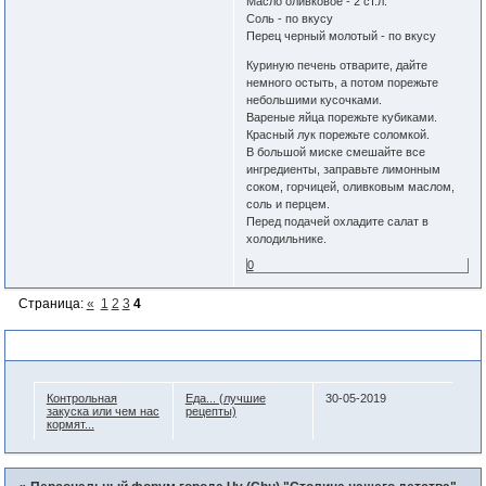
Масло оливковое - 2 ст.л.
Соль - по вкусу
Перец черный молотый - по вкусу
Куриную печень отварите, дайте
немного остыть, а потом порежьте
небольшими кусочками.
Вареные яйца порежьте кубиками.
Красный лук порежьте соломкой.
В большой миске смешайте все
ингредиенты, заправьте лимонным
соком, горчицей, оливковым маслом,
соль и перцем.
Перед подачей охладите салат в
холодильнике.
0
Страница:
«
1
2
3
4
Похожие темы
Контрольная
Еда... (лучшие
30-05-2019
закуска или чем нас
рецепты)
кормят...