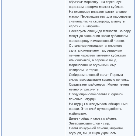
образом: морковку - на терке, лук
нарезаем в форме мелких кубиков.
На сковороду вливаем растительное
масло. Перекладываем для пассеровки
сначала лук на сковороду, а минуты
через 2-3 - морковь.
Пассеруем овощи до мягкости. За пару
минут до окончания жарки добавляем
на сковороду измельченный чеснок.
Остальные ингредиенты слоеного
салата измельчаем так: отварную
печень нарезаем мелкими кубиками
или соломкой, а вареные яйца,
маринованные огурчики и сыр
натираем на терке.
Собираем слоеный салат. Первым
слоем выкладываем куриную печенку.
Смазываем майонезом. Можно печень
немного присолить.
Следующий слой салата с куриной
печенью - огурцы.
На огурцы выкладываем обжаренные
овощи. Этот слой нужно сдобрить
майонезом.
Далее - яйца, и снова майонез.
Завершающий слой - сыр.
Салат из куриной печени, моркови,
огурцов, яиц и сыра украшаем