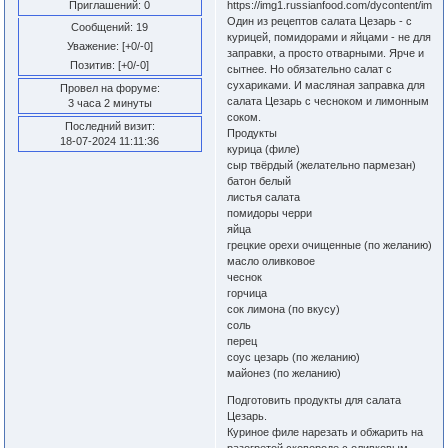
Приглашений:
0
Один из рецептов салата Цезарь - с
Сообщений:
19
курицей, помидорами и яйцами - не для
Уважение:
[+0/-0]
заправки, а просто отварными. Ярче и
Позитив:
[+0/-0]
сытнее. Но обязательно салат с
сухариками. И масляная заправка для
Провел на форуме:
салата Цезарь с чесноком и лимонным
3 часа 2 минуты
соком.
Последний визит:
Продукты
18-07-2024 11:11:36
курица (филе)
сыр твёрдый (желательно пармезан)
батон белый
листья салата
помидоры черри
яйца
грецкие орехи очищенные (по желанию)
масло оливковое
чеснок
горчица
сок лимона (по вкусу)
соль
перец
соус цезарь (по желанию)
майонез (по желанию)
Подготовить продукты для салата
Цезарь.
Куриное филе нарезать и обжарить на