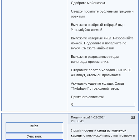
Сдобрите майонезом.
Сверху посыпьте рублеными грецкими
орехами.
Выложите натёртый твёрдый сыр.
Утрамбуйте ложкой.
Выложите натёртые яйца. Разровняйте
ложкой. Подсолите и поперчите по
вкусу. Смажьте майонезом.
Выложите разрезанные ягоды
винограда срезом вниз.
Отправьте салат в холодильник на 30-
40 минут, чтобы он пропитался.
Аккуратно удалите кольцо. Салат
"Тиффани" с говядиной готов.
Приятного аппетита!
0
93
Поделиться
14-02-2024
20:58:41
anka
Яркий и сочный
салат из копченой
курицы
с пекинской капустой и сыром в
Участник