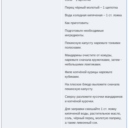
Перец чёрный молотый – 1 щепотка
Вода холодная кипяченая – 1 ст. ложка
Как приготовить:
Подготовьте необходимые
ингредиенты.
Пекинскую капусту нарежьте тонкими
полосками.
Мандарины очистите от кожуры,
нарежьте сначала кружочками, затем -
небольшими ломтиками.
Филе копчёной курицы нарежьте
кубиками.
На плоское блюдо выложите сначала
пекинскую капусту.
Сверху разложите кусочки мандаринов
и копчёной курочки.
Для заправки смешайте 1 ст. ложку
кипяченой воды, растительное масло,
соль, чёрный перец, молотую паприку,
а также лимонный сок.