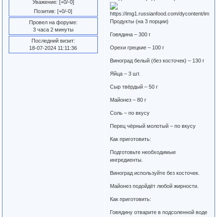
Уважение:
[+0/-0]
Позитив:
[+0/-0]
Продукты (на 3 порции)
Провел на форуме:
3 часа 2 минуты
Говядина – 300 г
Последний визит:
Орехи грецкие – 100 г
18-07-2024 11:11:36
Виноград белый (без косточек) – 130 г
Яйца – 3 шт.
Сыр твёрдый – 50 г
Майонез – 80 г
Соль – по вкусу
Перец чёрный молотый – по вкусу
Как приготовить:
Подготовьте необходимые
ингредиенты.
Виноград используйте без косточек.
Майонез подойдёт любой жирности.
Как приготовить:
Говядину отварите в подсоленной воде