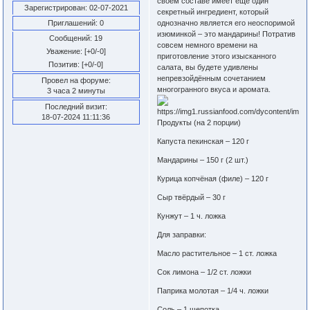
своём составе имеет ещё один
Зарегистрирован
: 02-07-2021
секретный ингредиент, который
Приглашений:
0
однозначно является его неоспоримой
изюминкой – это мандарины! Потратив
Сообщений:
19
совсем немного времени на
Уважение:
[+0/-0]
приготовление этого изысканного
Позитив:
[+0/-0]
салата, вы будете удивлены
непревзойдённым сочетанием
Провел на форуме:
многогранного вкуса и аромата.
3 часа 2 минуты
Последний визит:
18-07-2024 11:11:36
Продукты (на 2 порции)
Капуста пекинская – 120 г
Мандарины – 150 г (2 шт.)
Курица копчёная (филе) – 120 г
Сыр твёрдый – 30 г
Кунжут – 1 ч. ложка
Для заправки:
Масло растительное – 1 ст. ложка
Сок лимона – 1/2 ст. ложки
Паприка молотая – 1/4 ч. ложки
Соль – 1 щепотка