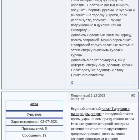
Яйца отварить вкрутую и крупно
нарезать. Салатные листья вымыть,
обсушить, порвать руками на кусочки и
выложить на тарелку. (Орехи, если
используете, порубить - лучше
подсушенные в духовке или на
сковороде.)
Добавить к салатным листьям курицу,
полить заправкой. Можно перемешать
с заправкой только салатные листья, а
затем сверху выложить кусочки
курицы.
Добавить в салат помидоры, яйца,
натереть сверху сыр, добавить гренки.
Салат сразу же подавать к столу.
Приятного аппетита!
0
92
Поделиться
22-12-2023
03:44:12
anka
Вкусный и сытный
салат Тиффани с
виноградом рецепт
с говядиной станет
Участник
ярким украшением праздничного стола.
Зарегистрирован
: 02-07-2021
Нежные кусочки отварной говядины
Приглашений:
0
отлично сочетаются с хрустящими
грецкими орехами, сочным кисло-
Сообщений:
19
сладким виноградом и сыром.