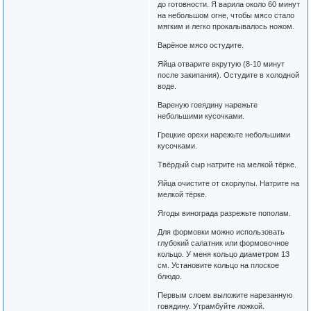
до готовности. Я варила около 60 минут
на небольшом огне, чтобы мясо стало
мягким и легко прокалывалось ножом.
Варёное мясо остудите.
Яйца отварите вкрутую (8-10 минут
после закипания). Остудите в холодной
воде.
Вареную говядину нарежьте
небольшими кусочками.
Грецкие орехи нарежьте небольшими
кусочками.
Твёрдый сыр натрите на мелкой тёрке.
Яйца очистите от скорлупы. Натрите на
мелкой тёрке.
Ягоды винограда разрежьте пополам.
Для формовки можно использовать
глубокий салатник или формовочное
кольцо. У меня кольцо диаметром 13
см. Установите кольцо на плоское
блюдо.
Первым слоем выложите нарезанную
говядину. Утрамбуйте ложкой.