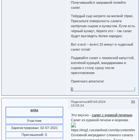
Получившейся заправкой полейте
салат.
Твёрдый сыр натрите на мелкой тёрке.
Присыпьте поверхность салата
натёртым сыром и кунжутом. Если есть
чёрный кунжут, берите его – так салат
будет выглядеть более нарядно.
Вот и всё – всего 15 минут и чудесный
салат готов!
Подавайте салат с пекинской капустой,
копчёной курицей, мандаринами и
сыром к столу сразу после
приготовления.
Приятного аппетита!
0
94
Поделиться
05-04-2024
15:05:24
anka
Это вкусно -
салат с куриной печенью
.
Салат из куриной печени и моркови
Участник
Зарегистрирован
: 02-07-2021
Приглашений:
0
Основной ингредиент слоеного салата -
отварная куриная печень. Также