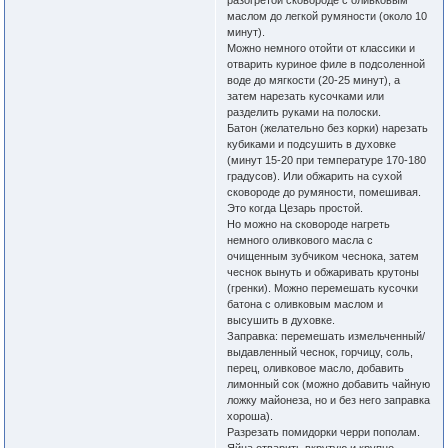
разогретой сковороде с оливковым
маслом до легкой румяности (около 10
минут).
Можно немного отойти от классики и
отварить куриное филе в подсоленной
воде до мягкости (20-25 минут), а
затем нарезать кусочками или
разделить руками на полоски.
Батон (желательно без корки) нарезать
кубиками и подсушить в духовке
(минут 15-20 при температуре 170-180
градусов). Или обжарить на сухой
сковороде до румяности, помешивая.
Это когда Цезарь простой.
Но можно на сковороде нагреть
немного оливкового масла с
очищенным зубчиком чеснока, затем
чеснок вынуть и обжаривать крутоны
(гренки). Можно перемешать кусочки
батона с оливковым маслом и
высушить в духовке.
Заправка: перемешать измельченный/
выдавленный чеснок, горчицу, соль,
перец, оливковое масло, добавить
лимонный сок (можно добавить чайную
ложку майонеза, но и без него заправка
хороша).
Разрезать помидорки черри пополам.