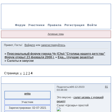
Форум
Участники
Правила
Регистрация
Войти
Активные темы
Привет, Гость!
Войдите
или
зарегистрируйтесь
.
»
Персональный форум города Чу (Chu) "Столица нашего детства"
Форум открыт 23 февраля 2008 г.
»
Еда... (лучшие рецепты)
»
Салаты и закуски
Страница:
«
1
2
3
4
Салаты и закуски
91
Поделиться
06-12-2023
03:46:00
anka
Это вкусно -
салат цезарь с курицей
рецепт
.
Участник
Салат «Цезарь» простой
Зарегистрирован
: 02-07-2021