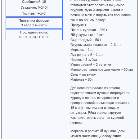
Сообщений:
19
готовится этот салат из яиц, сыра,
Уважение:
[+0/-0]
огурцов, лука и моркови. Салат с
Позитив:
[+0/-0]
печенью можно подать как порционно,
так и на общем блюде.
Провел на форуме:
Продукты
3 часа 2 минуты
Печень куриная – 250 г
Последний визит:
Яйца куриные – 2 шт.
18-07-2024 11:11:36
Сыр твердый – 50 г
Огурцы маринованные – 2-3 шт.
Морковь – 1 шт.
Лук репчатый – 1 шт.
Чеснок – 2 зубка
Укроп свежий – 2 веточки
Масло растительное для жарки – 30 мл
Соль – по вкусу
Майонез – 80 г
Для слоеного салата из печени
подготавливаем нужные ингредиенты.
Куриную печень отвариваем в
приправленной солью воде примерно
15 минут, вынимаем из воды и
остужаем. Яйца варим вкрутую.
Как приготовить салат из куриной
печени:
Морковь и репчатый лук очищаем.
Измельчаем овощи следующим