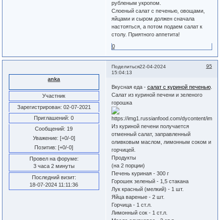
рубленым укропом.
Слоеный салат с печенью, овощами,
яйцами и сыром должен сначала
настояться, а потом подаем салат к
столу. Приятного аппетита!
0
95
Поделиться
22-04-2024
15:04:13
anka
Вкусная еда -
салат с куриной печенью
.
Салат из куриной печени и зеленого
Участник
горошка
Зарегистрирован
: 02-07-2021
Приглашений:
0
Из куриной печени получается
Сообщений:
19
отменный салат, заправленный
Уважение:
[+0/-0]
оливковым маслом, лимонным соком и
Позитив:
[+0/-0]
горчицей.
Продукты
Провел на форуме:
(на 2 порции)
3 часа 2 минуты
Печень куриная - 300 г
Последний визит:
Горошек зеленый - 1,5 стакана
18-07-2024 11:11:36
Лук красный (мелкий) - 1 шт.
Яйца вареные - 2 шт.
Горчица - 1 ст.л.
Лимонный сок - 1 ст.л.