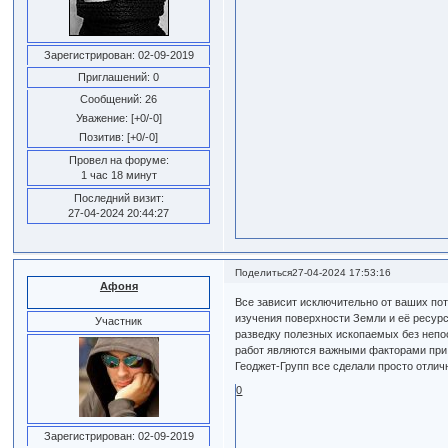
Зарегистрирован
: 02-09-2019
Приглашений:
0
Сообщений:
26
Уважение:
[+0/-0]
Позитив:
[+0/-0]
Провел на форуме:
1 час 18 минут
Последний визит:
27-04-2024 20:44:27
Поделиться
27-04-2024 17:53:16
Афоня
Все зависит исключительно от ваших пот
изучения поверхности Земли и её ресур
Участник
разведку полезных ископаемых без непос
работ являются важными факторами при в
Геоджет-Групп все сделали просто отлич
0
Зарегистрирован
: 02-09-2019