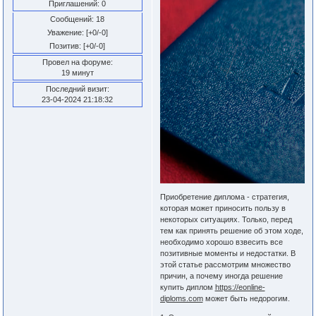
Приглашений:
0
Сообщений:
18
Уважение:
[+0/-0]
Позитив:
[+0/-0]
Провел на форуме:
19 минут
Последний визит:
23-04-2024 21:18:32
Приобретение диплома - стратегия,
которая может приносить пользу в
некоторых ситуациях. Только, перед
тем как принять решение об этом ходе,
необходимо хорошо взвесить все
позитивные моменты и недостатки. В
этой статье рассмотрим множество
причин, а почему иногда решение
купить диплом
https://eonline-
diploms.com
может быть недорогим.