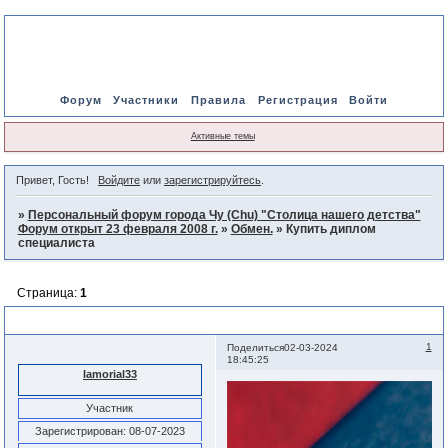
Форум
Участники
Правила
Регистрация
Войти
Активные темы
Привет, Гость!
Войдите
или
зарегистрируйтесь
.
»
Персональный форум города Чу (Chu) "Столица нашего детства"
Форум открыт 23 февраля 2008 г.
»
Обмен.
»
Купить диплом
специалиста
Страница:
1
Купить диплом специалиста
1
Поделиться
02-03-2024
18:45:25
Iamorial33
Участник
Зарегистрирован
: 08-07-2023