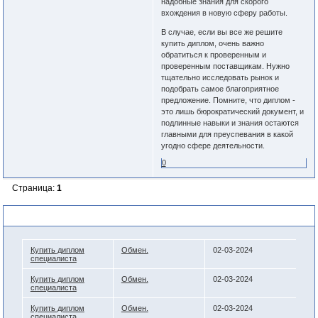
надобные знания для скорого
вхождения в новую сферу работы.
В случае, если вы все же решите
купить диплом, очень важно
обратиться к проверенным и
проверенным поставщикам. Нужно
тщательно исследовать рынок и
подобрать самое благоприятное
предложение. Помните, что диплом -
это лишь бюрократический документ, и
подлинные навыки и знания остаются
главными для преуспевания в какой
угодно сфере деятельности.
0
Страница:
1
Похожие темы
Купить диплом
Обмен.
02-03-2024
специалиста
Купить диплом
Обмен.
02-03-2024
специалиста
Купить диплом
Обмен.
02-03-2024
специалиста