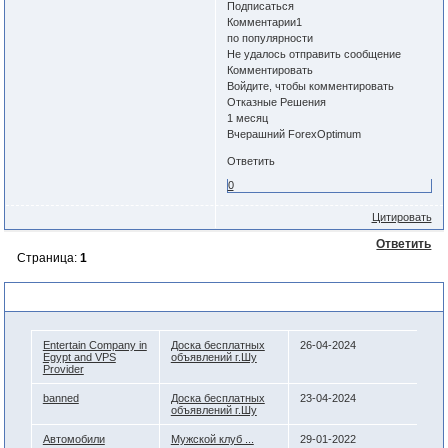
Подписаться
Комментарии1
по популярности
Не удалось отправить сообщение
Комментировать
Войдите, чтобы комментировать
Отказные Решения
1 месяц
Вчерашний ForexOptimum
Ответить
0
Цитировать
Ответить
Страница:
1
Похожие темы
Entertain Company in
Доска бесплатных
26-04-2024
Egypt and VPS
объявлений г.Шу
Provider
banned
Доска бесплатных
23-04-2024
объявлений г.Шу
Автомобили
Мужской клуб ...
29-01-2022