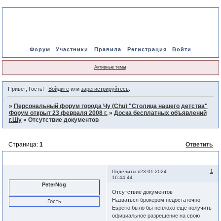
Форум
Участники
Правила
Регистрация
Войти
Активные темы
Привет, Гость!
Войдите
или
зарегистрируйтесь
.
»
Персональный форум города Чу (Chu) "Столица нашего детства"
Форум открыт 23 февраля 2008 г.
»
Доска бесплатных объявлений
г.Шу
»
Отсутствие документов
Страница:
1
Ответить
Отсутствие документов
1
Поделиться
23-01-2024
16:44:44
PeterNog
Отсутствие документов
Назваться брокером недостаточно.
Гость
Esperio было бы неплохо еще получить
официальное разрешение на свою