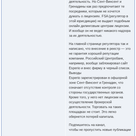
деятельность. Но Сент-Винсент и
Гренадины как раз предпочитают те
посредники, которым не хочется
думать о лицензиях. FSA (регулятор в
этой юрисдикции) не выдает подобным
онлайн дилинговым центрам лицензии.
И вообще он не ведет никакого надзора
за их деятельностью.
На главной странице регулятора так и
написано, что внесение в реестр — это
не гарантия хорошей репутации
компании. Российский Центробанк,
например, вообще заблокировал сайт
Esperio и внес фирму в черный список.
Выводы
Esperio зарегистрирован в офшорной
зоне Сент-Винсент и Гренадин, что
означает отсутствие контроля со
стороны государственных органов.
Кроме того, у него нет лицензии на
осуществление брокерской
деятельности. Торговать на таких
площадках не стоит. Это легко
обернется потерей капитала.
Подпишитесь на канал,
чтобы не пропустить новые публикации