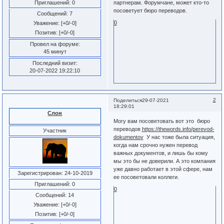
Приглашений:
0
партнерам. Форумчане, может кто-то
посоветует бюро переводов.
Сообщений:
7
0
Уважение:
[+0/-0]
Позитив:
[+0/-0]
Провел на форуме:
45 минут
Последний визит:
20-07-2022 19:22:10
2
Поделиться
29-07-2021
18:29:01
Слон
Могу вам посоветовать вот это бюро
переводов
https://thewords.info/perevod-
Участник
dokumentov
У нас тоже была ситуация,
когда нам срочно нужен перевод
важных документов, и лишь бы кому
мы это бы не доверили. А это компания
уже давно работает в этой сфере, нам
Зарегистрирован
: 24-10-2019
ее посоветовали коллеги.
Приглашений:
0
0
Сообщений:
14
Уважение:
[+0/-0]
Позитив:
[+0/-0]