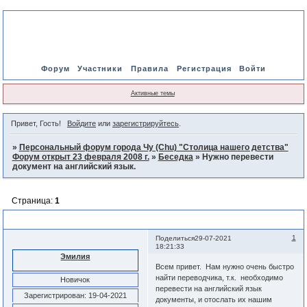
Форум
Участники
Правила
Регистрация
Войти
Активные темы
Привет, Гость!
Войдите
или
зарегистрируйтесь
.
»
Персональный форум города Чу (Chu) "Столица нашего детства"
Форум открыт 23 февраля 2008 г.
»
Беседка
»
Нужно перевести
документ на английский язык.
Страница:
1
Нужно перевести документ на английский язык.
1
Поделиться
29-07-2021
18:21:33
Эмилия
Всем привет. Нам нужно очень быстро
найти переводчика, т.к. необходимо
Новичок
перевести на английский язык
Зарегистрирован
: 19-04-2021
документы, и отослать их нашим