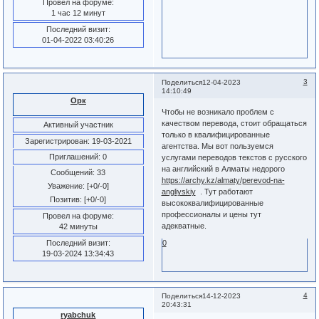
Провел на форуме:
1 час 12 минут
Последний визит:
01-04-2022 03:40:26
3
Поделиться
12-04-2023
14:10:49
Орк
Чтобы не возникало проблем с
качеством перевода, стоит обращаться
Активный участник
только в квалифицированные
Зарегистрирован
: 19-03-2021
агентства. Мы вот пользуемся
Приглашений:
0
услугами переводов текстов с русского
на английский в Алматы недорого
Сообщений:
33
https://archy.kz/almaty/perevod-na-
Уважение:
[+0/-0]
angliyskiy
. Тут работают
Позитив:
[+0/-0]
высококвалифицированные
профессионалы и цены тут
Провел на форуме:
адекватные.
42 минуты
0
Последний визит:
19-03-2024 13:34:43
4
Поделиться
14-12-2023
20:43:31
ryabchuk