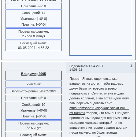
Приглашений:
0
Сообщений:
14
Уважение:
[+0/-0]
Позитив:
[+0/-0]
Провел на форуме:
2 часа 8 минут
Последний визит:
03-05-2024 14:56:22
3
Поделиться
24-04-2021
14:58:52
Владимир2905
Привет. Я знаю еще несколько
вариантов из фото, чтобы вашему
Участник
другу было интересно и точно
Зарегистрирован
: 28-02-2021
понравилось. Сейчас очень модно
Приглашений:
0
делать коллажи, в качестве идей могу
вам порекомендовать сайт
Сообщений:
10
https://amssoft.ru/blog/kak-sdelat-koll …
Уважение:
[+0/-0]
mi-rukami/
Уверен, что там вы найдете
Позитив:
[+0/-0]
оригинальные идеи для оформления и
создания коллажа, который точно
Провел на форуме:
впишется в интерьер вашего друга и
38 минут
глядя на него, он будет всегда
Последний визит: