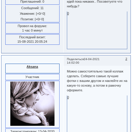
Приглашений:
0
идей пока никаких.. Посоветуете что
нибудь?
Сообщений:
11
0
Уважение:
[+0/-0]
Позитив:
[+0/-0]
Провел на форуме:
1 час 0 минут
Последний визит:
15-08-2021 20:05:24
2
Поделиться
24-04-2021
14:02:00
Aksana
Можно самостоятельно такой коллаж
сделать. Соберите самые лучшие
Участник
фотки с вашим другом и наклейте их на
какую-то основу, а потом в рамочку
оформите.
0
Зарегистрирован
: 13-04-2020