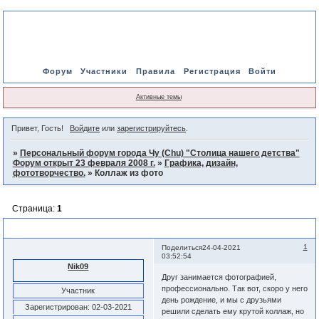
Форум
Участники
Правила
Регистрация
Войти
Активные темы
Привет, Гость!
Войдите
или
зарегистрируйтесь
.
»
Персональный форум города Чу (Chu) "Столица нашего детства"
Форум открыт 23 февраля 2008 г.
»
Графика, дизайн,
фототворчество.
»
Коллаж из фото
Страница:
1
Коллаж из фото
1
Поделиться
24-04-2021
03:52:54
Nik09
Друг занимается фотографией,
профессионально. Так вот, скоро у него
Участник
день рождение, и мы с друзьями
Зарегистрирован
: 02-03-2021
решили сделать ему крутой коллаж, но