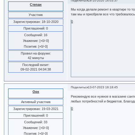
Поделиться
18-10-2020 14:03:37
Степан
Мы когда делали ремонт в квартире то т
там мы и приобрели все что требовалос
Участник
0
Зарегистрирован
: 18-10-2020
Приглашений:
0
Сообщений:
16
Уважение:
[+0/-0]
Позитив:
[+0/-0]
Провел на форуме:
42 минуты
Последний визит:
09-02-2021 04:04:38
Поделиться
13-07-2023 18:18:45
Орк
Рекомендую все нужное в магазине санте
любых потребностей и бюджетов. Благода
Активный участник
0
Зарегистрирован
: 19-03-2021
Приглашений:
0
Сообщений:
33
Уважение:
[+0/-0]
Позитив:
[+0/-0]