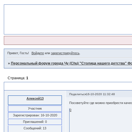
Привет, Гость!
Войдите
или
зарегистрируйтесь
.
»
Персональный форум города Чу (Chu) "Столица нашего детства" Фо
Страница:
1
Качественная и недорогая сантехника
Поделиться
16-10-2020 11:32:48
Алексей13
Посоветуйте где можно приобрести качес
Участник
0
Зарегистрирован
: 16-10-2020
Приглашений:
0
Сообщений:
13