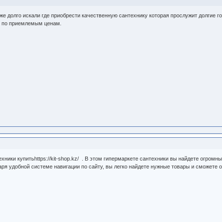
оже долго искали где приобрести качественную сантехнику которая прослужит долгие
ь по приемлемым ценам.
хники купитьhttps://kit-shop.kz/ . В этом гипермаркете сантехники вы найдете огром
ря удобной системе навигации по сайту, вы легко найдете нужные товары и сможете 