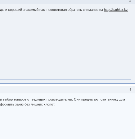
3
 годы и хороший знакомый нам посоветовал обратить внимание на
http://bathlux.kz
4
ный выбор товаров от ведущих производителей. Они предлагают сантехнику для
оформить заказ без лишних хлопот.