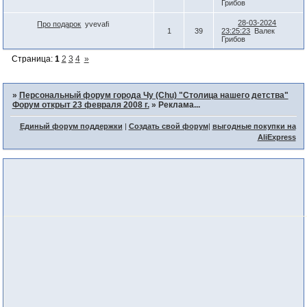
Грибов
28-03-2024
Про подарок
yvevafi
1
39
23:25:23
Валек
Грибов
Страница:
1
2
3
4
»
»
Персональный форум города Чу (Chu) "Столица нашего детства"
Форум открыт 23 февраля 2008 г.
»
Реклама...
Единый форум поддержки
|
Создать свой форум
|
выгодные покупки на
AliExpress