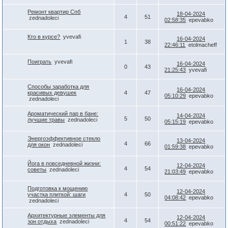
Ремонт квартир Спб
18-04-2024
4
51
zednadoleci
02:58:35
epevabko
Кто в курсе?
yvevafi
16-04-2024
1
38
22:46:11
etolmacheff
Поиграть
yvevafi
16-04-2024
0
43
21:25:43
yvevafi
Способы заработка для
16-04-2024
красивых девушек
4
47
05:10:29
epevabko
zednadoleci
Ароматический пар в бане:
14-04-2024
5
50
лучшие травы
zednadoleci
05:15:19
epevabko
Энергоэффективное стекло
13-04-2024
4
66
для окон
zednadoleci
01:59:38
epevabko
Йога в повседневной жизни:
12-04-2024
4
54
советы
zednadoleci
21:03:49
epevabko
Подготовка к мощению
12-04-2024
участка плиткой: шаги
4
50
04:08:42
epevabko
zednadoleci
Архитектурные элементы для
12-04-2024
4
54
зон отдыха
zednadoleci
00:51:22
epevabko