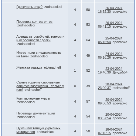
Где купить елку?
zednadoleci
26-04-2024
4
50
16:52:30
epevabko
Проверка контрагентов
26-04-2024
4
53
zednadoleci
06:41:15
epevabko
Аренда автомобилей: тонкости
25-04-2024
и особенности сделки
4
64
05:15:54
epevabko
zednadoleci
Инвестиции в недвижимость
24-04-2024
4
49
на Бали
zednadoleci
06:16:26
epevabko
Женская одежда
etolmacheff
23-04-2024
1
52
19:40:39
Денди554
Самые горячие спортивные
20-04-2024
события Казахстана - только у
0
39
23:09:37
etolmacheff
нас!
etolmacheff
Компьютерные курсы
20-04-2024
4
57
zednadoleci
09:06:53
epevabko
Переводы документации
20-04-2024
4
54
zednadoleci
03:57:54
epevabko
Нужен поставщик укрывных
18-04-2024
4
50
материалов
zednadoleci
07:16:15
epevabko