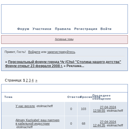
Форум
Участники
Правила
Регистрация
Войти
Активные темы
Привет, Гость!
Войдите
или
зарегистрируйтесь
.
»
Персональный форум города Чу (Chu) "Столица нашего детства"
Форум открыт 23 февраля 2008 г.
»
Реклама...
Страница:
1
2
3
4
»
Реклама...
Последнее
Тема
Ответов
Просмотров
сообщение
У нас весело
etolmacheff
27-04-2024
0
103
12:58:55
etolmacheff
Almaty Kazkabel: ваш партнер
27-04-2024
в кабельной индустрии
0
68
12:44:35
etolmacheff
etolmacheff