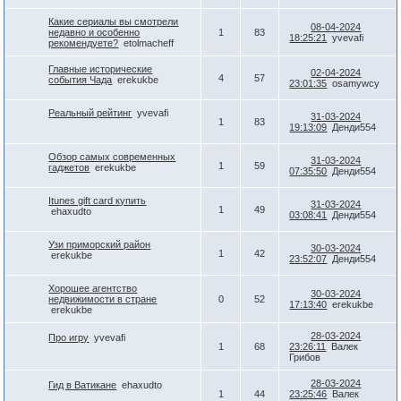
Какие сериалы вы смотрели
08-04-2024
недавно и особенно
1
83
18:25:21
yvevafi
рекомендуете?
etolmacheff
Главные исторические
02-04-2024
4
57
события Чада
erekukbe
23:01:35
osamywcy
Реальный рейтинг
yvevafi
31-03-2024
1
83
19:13:09
Денди554
Обзор самых современных
31-03-2024
1
59
гаджетов
erekukbe
07:35:50
Денди554
Itunes gift card купить
31-03-2024
1
49
ehaxudto
03:08:41
Денди554
Узи приморский район
30-03-2024
1
42
erekukbe
23:52:07
Денди554
Хорошее агентство
30-03-2024
недвижимости в стране
0
52
17:13:40
erekukbe
erekukbe
28-03-2024
Про игру
yvevafi
1
68
23:26:11
Валек
Грибов
28-03-2024
Гид в Ватикане
ehaxudto
1
44
23:25:46
Валек