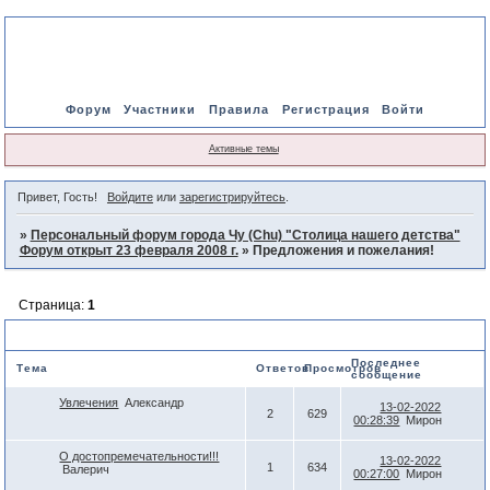
Форум
Участники
Правила
Регистрация
Войти
Активные темы
Привет, Гость!
Войдите
или
зарегистрируйтесь
.
»
Персональный форум города Чу (Chu) "Столица нашего детства"
Форум открыт 23 февраля 2008 г.
»
Предложения и пожелания!
Страница:
1
Предложения и пожелания!
Последнее
Тема
Ответов
Просмотров
сообщение
Увлечения
Александр
13-02-2022
2
629
00:28:39
Мирон
О достопремечательности!!!
13-02-2022
1
634
Валерич
00:27:00
Мирон