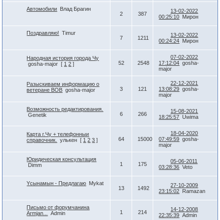
Автомобили
Влад Брагин
13-02-2022
2
387
00:25:10
Мирон
Поздравляю!
Timur
13-02-2022
7
1211
00:24:24
Мирон
07-02-2022
Народная история города Чу
52
2548
17:12:04
gosha-
gosha-major
[
1
2
]
major
22-12-2021
Разыскиваем информацию о
3
121
13:08:29
gosha-
ветеране ВОВ
gosha-major
major
Возможность редактирования.
15-08-2021
6
266
Genetik
18:25:57
Uwima
18-04-2020
Карта г.Чу + телефонныи
64
15000
07:49:59
gosha-
справочник.
улькен
[
1
2
3
]
major
Юридическая консультация
05-06-2011
1
175
Dimm
03:28:36
Veto
Yсынамын - Предлагаю
Mykat
27-10-2009
13
1492
23:15:02
Ramazan
Письмо от форумчанина
14-12-2008
1
214
Armjan...
Admin
22:35:39
Admin