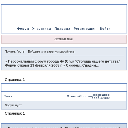
Форум
Участники
Правила
Регистрация
Войти
Активные темы
Привет, Гость!
Войдите
или
зарегистрируйтесь
.
»
Персональный форум города Чу (Chu) "Столица нашего детства"
Форум открыт 23 февраля 2008 г.
»
Снимем...Сдадим...
Страница:
1
Снимем...Сдадим...
Последнее
Тема
Ответов
Просмотров
сообщение
Форум пуст.
Страница:
1