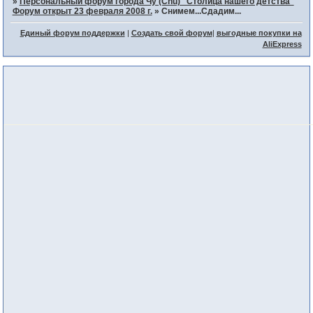
»
Персональный форум города Чу (Chu) "Столица нашего детства"
Форум открыт 23 февраля 2008 г.
»
Снимем...Сдадим...
Единый форум поддержки
|
Создать свой форум
|
выгодные покупки на
AliExpress